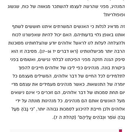
המנהיג, מפני שהרשה לעצמו להשתכר מגאווה של כוח, שגשוג
ופופולריות?
זה מדאיג לגלות כי האנשים המשרתים איתנו חוששים לשתף
אותנו באופן גלוי בדעותיהם. האם יכול להיות שאפשרנו לכוח
ולהצלחה לעלות לנו לראש? אלוהים יודע שהצלחותינו מסוכנות
הרבה יותר מכישלונותינו (ראו דברים יז 16–17). מסיבה זו הוא
סיפק הגנה חזקה מפני הפיכתנו לבלתי נגישים, ואטומים בפני
ביקורת בונה. מנהיגים כפי ליבו של אלוהים חייבים להפוך
לתלמידים לכל החיים של דבר אלוהים, המשילים מעצמם כל
יומרה של התנשאות. כאשר מנהיגים מעמידים את עצמם מדי
יום תחת סמכותו של דבר אלוהים, הם זוכרים כי אינם נישאים
מעל האנשים אותם הם מנהיגים. כל מנהיגות מונתה על ידי
אלוהים ולכן חייבת להיכנע לסמכות גבוהה יותר, "כִּי גָבֹהַּ מֵעַל
גָּבֹהַּ שֹׁמֵר וּגְבֹהִים עֲלֵיהֶם" (קהלת ה 7).