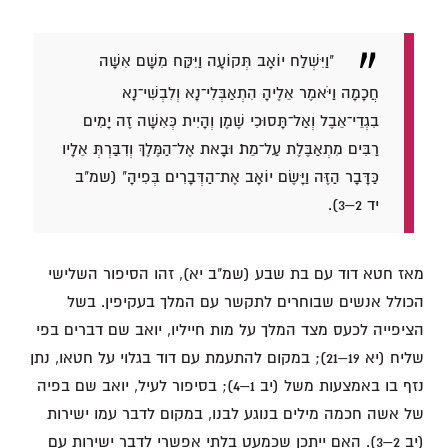
"וַיִּשְׁלַח יוֹאָב תְּקוֹעָה וַיִּקַּח מִשָּׁם אִשָּׁה
חֲכָמָה וַיֹּאמֶר אֵלֶיהָ הִתְאַבְּלִי־נָא וְלִבְשִׁי־נָא
בִגְדֵי־אֵבֶל וְאַל־תָּסוּכִי שֶׁמֶן וְהָיִית כְּאִשָּׁה זֶה יָמִים
רַבִּים מִתְאַבֶּלֶת עַל־מֵת׃ וּבָאת אֶל־הַמֶּלֶךְ וְדִבַּרְתְּ אֵלָיו
כַּדָּבָר הַזֶּה וַיָּשֶׂם יוֹאָב אֶת־הַדְּבָרִים בְּפִיהָ" (שמ"ב
יד 2–3).
מאז חטא דוד עם בת שבע (שמ"ב יא), זהו הסיפור השלישי
הכולל אנשים שבוחרים לתקשר עם המלך בעקיפין. בשל
הציפייה לכעס מצד המלך על מות חייליו, יואב שם דברים בפי
שליח (יא 19–21); במקום להתעמת עם דוד בגלוי על חטאו, נתן
נזף בו באמצעות משל (יב 1–4); בסיפור לעיל, יואב שם בפיה
של אשה חכמה מילים בנוגע לבנו, במקום לדבר עמו ישירות
(יב 2–3). האם ייתכן שכמעט בלתי אפשרי לדבר ישירות עם