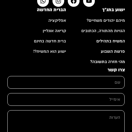
ישוע בתנ"ך
הברית החדשה
מיהם יהודים משחיים?
אפליקציה
הגויות מהתורה, הכתובים
קריאה אונליין
המשיח בתהילים
ברית חדשה בחינם
פרשת השבוע
ישוע הוא המשיח?!
מהי חזרה בתשובה?
צרו קשר
ש
ם
*
א
י
מ
א
י
ה
י
י
ע
מ
ל
ר
י
*
ו
י