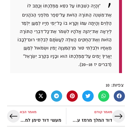
"וְהָיָה כְשִׁבְתּוֹ עַל כִּסֵּא מַמְלַכְתּוֹ וְכָתַב לוֹ
אֶת־מִשְׁנֵה הַתּוֹרָה הַזֹּאת עַל־סֵפֶר מִלִּפְנֵי הַכֹּהֲנִים
הַלְּוִיִּם׃ וְהָיְתָה עִמּוֹ וְקָרָא בוֹ כָּל־יְמֵי חַיָּיו לְמַעַן יִלְמַד
לְיִרְאָה אֶת־יְהוָה אֱלֹהָיו לִשְׁמֹר אֶת־כָּל־דִּבְרֵי הַתּוֹרָה
הַזֹּאת וְאֶת־הַחֻקִּים הָאֵלֶּה לַעֲשֹׂתָם׃ לְבִלְתִּי רוּם־לְבָבוֹ
מֵאֶחָיו וּלְבִלְתִּי סוּר מִן־הַמִּצְוָה יָמִין וּשְׂמֹאול לְמַעַן
יַאֲרִיךְ יָמִים עַל־מַמְלַכְתּוֹ הוּא וּבָנָיו בְּקֶרֶב יִשְׂרָאֵל"
(דברים יז 18–20).
צפיות:
10
מאמר קודם
מאמר הבא
דוד המלך מרמז על משיח ישראל
מעשי דוד סימן למשיח