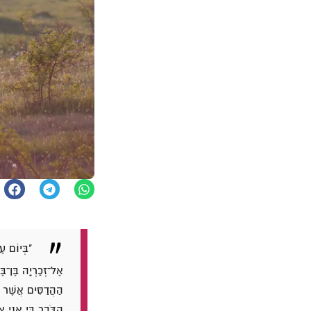
"בְּיוֹם עֶ
אֶל־זְכַרְיָה בֶּן־בֶ
הַהֲדַסִּים אֲשֶׁר בַ
הַדֹּבֵר בִּי אֲנִי א