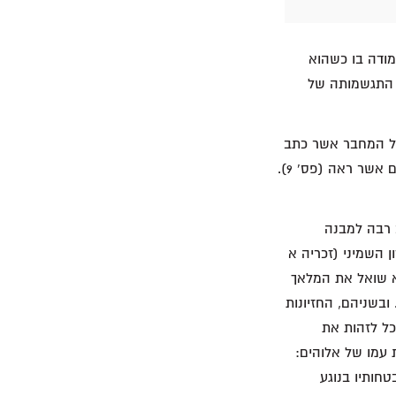
מודה בו כשהוא
מות את התגשמותה של
 של המחבר אשר כתב
את הספר כולו ברוח הקודש. בשעה שקיבל את החזון, זכריה אמנם לא הבין מה פשר הדברים אשר ראה (פס' 9).
 רבה למבנה
 השמיני (זכריה א
בין הדסים/שני הרים (א 8, ו 1). בשניהם, הוא שואל את המלאך
" (א 9, ו 4). בשניהם, הסוסים נשלחים לסייר [להתהלך] ברחבי הארץ (א 10–11, ו 7). ובשניהם, החזיונות
). למרות שלא בטוח שנוכל לזהות את
 עמו של אלוהים:
חותיו בנוגע