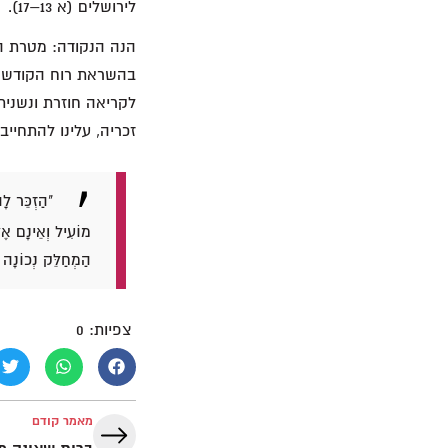
לירושלים (א 13–17).
הנה הנקודה: מטרת ה
לקריאה חוזרת ונשנית
זכריה, עלינו להתחייב
"הַזְכֵּר לָ
מוֹעִיל וְאֵינָם אֶל
הַמְחַלֵּק נְכוֹנָה 
צפיות:
0
מאמר קודם