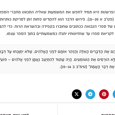
פרשנות היא תמיד לחפש את המשמעות שאליה התכוונו מחברי הספרי
בהשראת רוח הקודש (פט"ב א 20–21). פירוש הדבר הוא להקדיש פחות זמן לסריקת כו
 של ספרי הנבואה ככתובים שחוברו בקפידה ובהשראת הרוח. כדי להבין
 לקריאת ספרו עד שחזיונותיו יתגלו כמשמעותיים בתוך הספר עצמו.
הֶם אֶת הַדְּבָרִים הָאֵלֶּה וְהַזְהֵר אוֹתָם לִפְנֵי הָאֱלֹהִים, שֶׁלֹּא יִתְוַכְּחוּ עַל דְּבָר
ָּא הוֹרְסִים אֶת הַשּׁוֹמְעִים. הֱיֵה שָׁקוּד לְהִתְיַצֵּב נֶאֱמָן לִפְנֵי אֱלֹהִים – פּוֹעֵ
אֶת דְּבַר הָאֱמֶת" (טימ"ב ב 14–15).