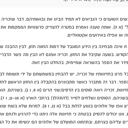
ים הטוענים כי הנביאים לא תמיד הבינו את נבואותיהם, דבר שזכריה 
שואל: "מָה־הֵמָּה אֵלֶּה?" (א 9). אותה טענה נאמרת במטרה להצדיק פרשנויות הממק
או אפילו באירועים אקטואליים.
זו אינה מבחינה בין הידע המוגבל של דמות החווה חזון, לבין ההבנה
ידר את הספר בהשראה שמיימית, בהחלט הבין זאת.
 פרט בחזיונותיו של זכריה, יש להבחין במשמעותם על ידי תשומת לב
ספר. דבר זה מתברר כאשר מתבוננים בהקבלה בין החזון הראשון לחזון
7–17, ו 1–8). בשני החזיונות, זכריה רואה סוסים 
"מה אלה
מתייחסים להרגעת חרון אפו של אלוהים בנוגע לגלות בבל (א 12, ו 8
אנו יכולים להסיק בבטחה כי חזיונות אלה ניתנו כדי להרגיע ולנחם את
ים עליהם בצרתם, ובתזמונו המושלם של אלוהים הם יגשימו את כל הבט