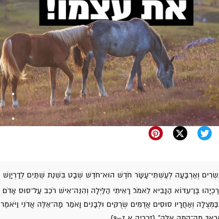
שְׂרִים וְאַרְבָּעָה לְעַשְׁתֵּי־עָשָׂר חֹדֶשׁ הוּא־חֹדֶשׁ שְׁבָט בִּשְׁנַת שְׁתַּיִם לְדָרְיָוֶשׁ 
ּרֶכְיָהוּ בֶּן־עִדּוֹא הַנָּבִיא לֵאמֹר׃ רָאִיתִי הַלַּיְלָה וְהִנֵּה־אִישׁ רֹכֵב עַל־סוּס אָדֹם 
ּמְּצֻלָה וְאַחֲרָיו סוּסִים אֲדֻמִּים שְׂרֻקִּים וּלְבָנִים׃ וָאֹמַר מָה־אֵלֶּה אֲדֹנִי וַיֹּאמֶר א
ַרְאֶךָּ מָה־הֵמָּה אֵלֶּה" (זכריה א 7–9).