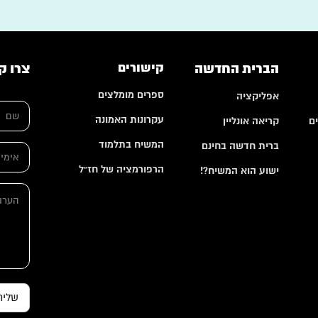
הברית החדשה
קישורים
צרו ק
ספרים מומלצים
אפליקציה
ש
ם
עקרונות האמונה
ם
קריאה אונליין
*
א
המשיח בתלמוד
ברית חדשה בחינם
א
י
י
מ
הרפורמציה של חז"ל
ישוע הוא המשיח?!
מ
י
י
י
ה
י
ל
ע
ל
ה
ר
*
ע
ו
ר
ת
ו
ת
א
י
מ
שליח
י