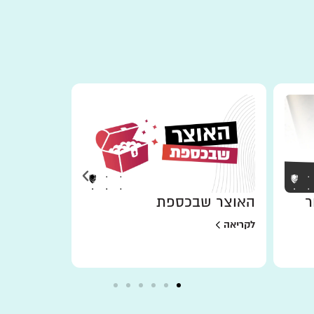
ר
האוצר שבכספת
למען מי 
לקריאה
לקריאה