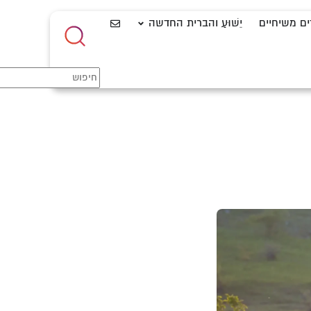
ים משיחיים
יֵשׁוּעַ והברית החדשה