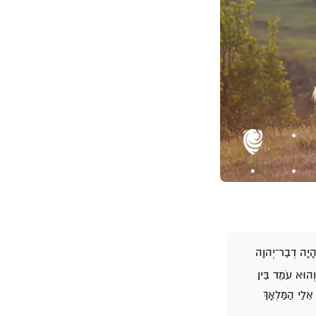
הָיָה דְבַר־יְהוָה
וְהוּא עֹמֵד בֵּין
ֵלַי הַמַּלְאָךְ