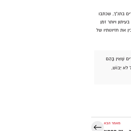
ם בתנ"ך, שכתבו
תרות בעיתון ויותר זמן
 את חזיונותיו של
ִים שֶׁאֵין בָּהֵם
ל לֹא יֵבוֹשׁ,
מאמר הבא