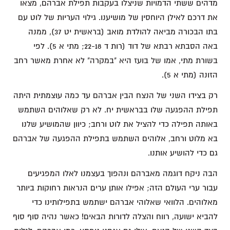
מדהים ששתי הדמויות שניצלו בעקבות תפילת אברהם, מצאו
את דרכם לאילן היוחסין של מושיענו. גילוי העריות של לוט עם
בתו הבכורה מביאה להולדת מואב (בראשית יט 37), ממנה
באה הסבתא רבתא של דוד (רות ד 22-18; מתי א 5). לפי
בשורת מתי, אמו של בועז היא "במקרה" לא אחרת מאשר רחב
הזונה (מתי א 5).
רק בצידו השני של הנצח הבין אברהם עד כמה עוצמתית היתה
תפילת ההפגעה שלו בבראשית יח. לא רק שאלוהים השתמש
באותה תפילה כדי להציל את לוט ורחב; כיוון שהמושיע שלנו
בא מלוט ורחב, אלוהים השתמש בתפילת ההפגעה של אברהם
גם כדי להושיע אותנו.
הבה ניקח דוגמה מאברהם ונהפוך בעצמנו לאלו המפגיעים
עבור ערי העולם הזה; אפילו אותן ערים הנראות רחוקות ביותר
מאלוהים. הלוואי שאלוהי אברהם ישתמש בתפילותינו כדי
להביא ישועה, רווח והצלה לדורות הבאים! כאשר נהיה סוף סוף