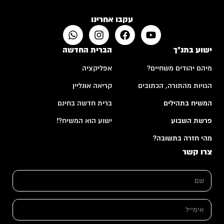
עקבו אחרינו
ישוע בתנ"ך
הברית החדשה
מיהם יהודים משחיים?
אפליקציה
הגויות מהתורה, הכתובים
קריאה אונליין
המשיח בתהילים
ברית חדשה בחינם
פרשת השבוע
ישוע הוא המשיח?!
מהי חזרה בתשובה?
צרו קשר
ש
ם
*
*
א
*
י
א
מ
י