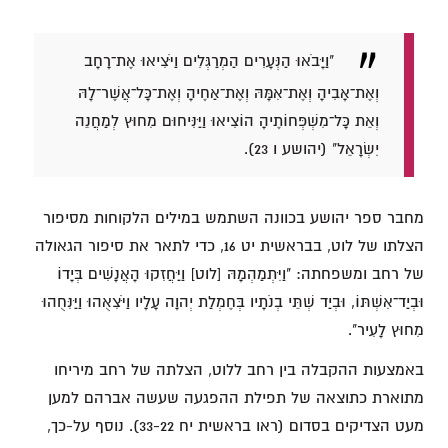
"וַיָּבֹאוּ הַנְּעָרִים הַמְרַגְּלִים וַיֹּצִיאוּ אֶת־רָחָב
וְאֶת־אָבִיהָ וְאֶת־אִמָּהּ וְאֶת־אַחֶיהָ וְאֶת־כָּל־אֲשֶׁר־לָהּ
וְאֵת כָּל־מִשְׁפְּחוֹתֶיהָ הוֹצִיאוּ וַיַּנִּיחוּם מִחוּץ לְמַחֲנֵה
יִשְׂרָאֵל" (יהושע ו 23).
מחבר ספר יהושע בכוונה השתמש במילים הלקוחות מסיפור
הצלתו של לוט, בבראשית יט 16, כדי לתאר את סיפור הגאולה
של רחב ומשפחתה: "וַיִּתְמַהְמָהּ [לוט] וַיַּחֲזִקוּ הָאֲנָשִׁים בְּיָדוֹ
וּבְיַד־אִשְׁתּוֹ, וּבְיַד שְׁתֵּי בְנֹתָיו בְּחֶמְלַת יְהוָה עָלָיו וַיֹּצִאֻהוּ וַיַּנִּחֻהוּ
מִחוּץ לָעִיר".
באמצעות ההקבלה בין רחב ללוט, הצלתה של רחב מיריחו
מתוארת כתוצאה של תפילת ההפגעה שעשה אברהם למען
מעט הצדיקים בסדום (ראו בראשית יח 33-22). נוסף על-כך,