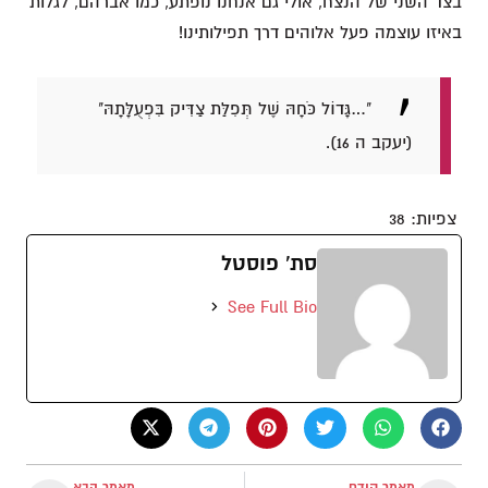
בצד השני של הנצח, אולי גם אנחנו נופתע, כמו אברהם, לגלות
באיזו עוצמה פעל אלוהים דרך תפילותינו!
"…גָּדוֹל כֹּחָהּ שֶׁל תְּפִלַּת צַדִּיק בִּפְעֻלָּתָהּ"
(יעקב ה 16).
צפיות:
38
סת' פוסטל
See Full Bio
מאמר קודם
מאמר הבא