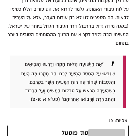
אם נלך בעקבות הנביאים, שהגו בפועלו של אלוהים דרך
עלילות גיבורי האמונה, נלמד לקרוא את הסיפורים הללו כסימן
לבאות. הם מספרים לנו לא רק אודות העבר, אלא על העתיד
(בקנה מידה גדול בהרבה) דרך הגיבור הגדול ביותר של ישראל,
המשיח! הבה נלמד לקרוא את התנ"ך מהמומחים הטובים ביותר
בתחום!
"אֶת הַיְשׁוּעָה הַזֹּאת חָקְרוּ וְדָרְשׁוּ הַנְּבִיאִים
שֶׁנִּבְּאוּ עַל הַחֶסֶד הַמְיֻעָד לָכֶם. הֵם חָקְרוּ מָה הָעֵת
וְהַנְּסִבּוֹת שֶׁהוֹדִיעָה רוּחַ הַמָּשִׁיחַ אֲשֶׁר בְּקִרְבָּם,
כְּשֶׁהֵעִידָה מֵרֹאשׁ עַל סִבְלוֹת הַמָּשִׁיחַ וְעַל הַכָּבוֹד
וְהַתִּפְאֶרֶת שֶׁיָּבוֹאוּ אַחֲרֵיהֶם" (פט"א א 11-10).
צפיות:
10
סת' פוסטל