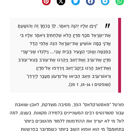
"וַיִּפֶן אֵלָיו יְהוָה וַיֹּאמֶר, לֵךְ בְּכֹחֲךָ זֶה וְהוֹשַׁעְתָּ
אֶת־יִשְׂרָאֵל מִכַּף מִדְיָן הֲלֹא שְׁלַחְתִּיךָ׃ וַיֹּאמֶר אֵלָיו בִּי
אֲדֹנָי בַּמָּה אוֹשִׁיעַ אֶת־יִשְׂרָאֵל הִנֵּה אַלְפִּי הַדַּל
בִּמְנַשֶּׁה וְאָנֹכִי הַצָּעִיר בְּבֵית אָבִי… וַיִּלְכְּדוּ שְׁנֵי־שָׂרֵי
מִדְיָן אֶת־עֹרֵב וְאֶת־זְאֵב וַיַּהַרְגוּ אֶת־עוֹרֵב בְּצוּר־עוֹרֵב
וְאֶת־זְאֵב הָרְגוּ בְיֶקֶב־זְאֵב וַיִּרְדְּפוּ אֶל־מִדְיָן
וְרֹאשׁ־עֹרֵב וּזְאֵב הֵבִיאוּ אֶל־גִּדְעוֹן מֵעֵבֶר לַיַּרְדֵּן"
(שופטים ו 15-14, ז 25).
פורטל "מאסטרקלאס" הפך, מסיבה מוצדקת, לאבן-שואבת
עבור סטודנטים רבים המעוניינים בלמידה מקוונת. בעצם, למה
לא? מי לא יעריך את ההזדמנות ללמוד מהטובים ביותר
בתחומם? מי הוא אפוא הטוב ביותר כשמדובר בפרשנות