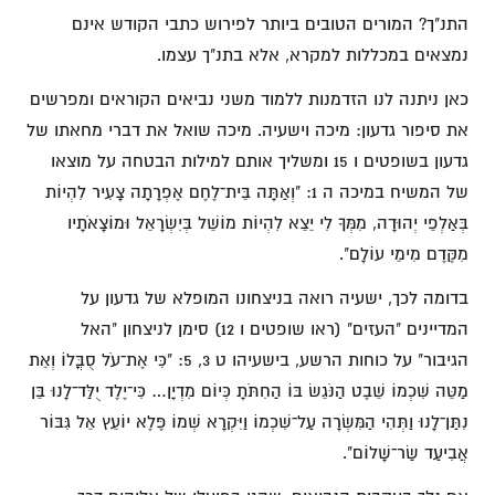
התנ"ך? המורים הטובים ביותר לפירוש כתבי הקודש אינם
נמצאים במכללות למקרא, אלא בתנ"ך עצמו.
כאן ניתנה לנו הזדמנות ללמוד משני נביאים הקוראים ומפרשים
את סיפור גדעון: מיכה וישעיה. מיכה שואל את דברי מחאתו של
גדעון בשופטים ו 15 ומשליך אותם למילות הבטחה על מוצאו
של המשיח במיכה ה 1: "וְאַתָּה בֵּית־לֶחֶם אֶפְרָתָה צָעִיר לִהְיוֹת
בְּאַלְפֵי יְהוּדָה, מִמְּךָ לִי יֵצֵא לִהְיוֹת מוֹשֵׁל בְּיִשְׂרָאֵל וּמוֹצָאֹתָיו
מִקֶּדֶם מִימֵי עוֹלָם".
בדומה לכך, ישעיה רואה בניצחונו המופלא של גדעון על
המדיינים "העזים" (ראו שופטים ו 12) סימן לניצחון "האל
הגיבור" על כוחות הרשע, בישעיהו ט 3, 5: "כִּי אֶת־עֹל סֻבֳּלוֹ וְאֵת
מַטֵּה שִׁכְמוֹ שֵׁבֶט הַנֹּגֵשׂ בּוֹ הַחִתֹּתָ כְּיוֹם מִדְיָן… כִּי־יֶלֶד יֻלַּד־לָנוּ בֵּן
נִתַּן־לָנוּ וַתְּהִי הַמִּשְׂרָה עַל־שִׁכְמוֹ וַיִּקְרָא שְׁמוֹ פֶּלֶא יוֹעֵץ אֵל גִּבּוֹר
אֲבִיעַד שַׂר־שָׁלוֹם".