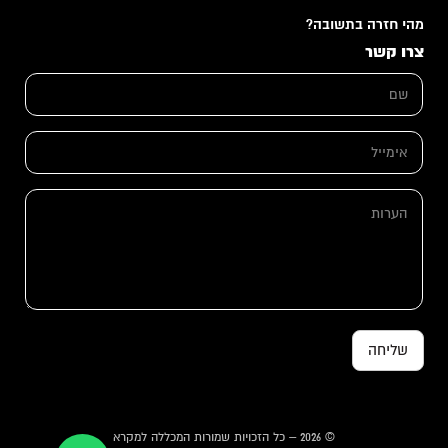
מהי חזרה בתשובה?
צרו קשר
ש
ם
*
ש
א
ם
י
ה
מ
ע
י
ר
ה
י
ו
ע
ל
ת
ר
*
ש
ו
ם
ת
שליחה
© 2026 – כל הזכויות שמורות המכללה למקרא