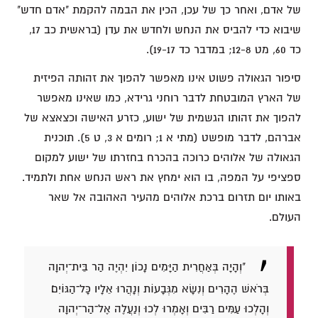
של אדם, ואחר כך של עכן, הכין את הבמה להקמת "אדם חדש"
שיבוא כדי להביס את הנחש ולחדש את עדן (בראשית כב 17,
כד 60, מט 12-8; במדבר כד 19-17).
סיפור הגאולה פשוט אינו מאפשר להפוך את זהותה הפיזית
של הארץ המובטחת לדבר רוחני גרידא, כמו שאינו מאפשר
להפוך את זהותו הגשמית של ישוע, כזרע האישה וכצאצא של
אברהם, לדבר מופשט (מתי א 1; רומים א 3, ט 5). תוכנית
הגאולה של אלוהים כרוכה בהכרח בחזרתו של ישוע למקום
ספציפי על המפה, בו הוא ימחץ את ראש הנחש אחת ולתמיד.
באותו יום תזרום ברכת אלוהים מהעיר האהובה אל שאר
העולם.
"וְהָיָה בְּאַחֲרִית הַיָּמִים נָכוֹן יִהְיֶה הַר בֵּית־יְהוָה
בְּרֹאשׁ הֶהָרִים וְנִשָּׂא מִגְּבָעוֹת וְנָהֲרוּ אֵלָיו כָּל־הַגּוֹיִם׃
וְהָלְכוּ עַמִּים רַבִּים וְאָמְרוּ לְכוּ וְנַעֲלֶה אֶל־הַר־יְהוָה