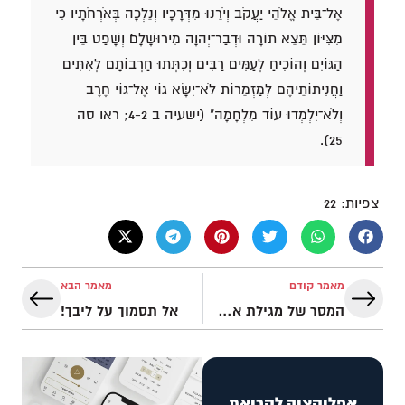
אֶל־בֵּית אֱלֹהֵי יַעֲקֹב וְיֹרֵנוּ מִדְּרָכָיו וְנֵלְכָה בְּאֹרְחֹתָיו כִּי
מִצִּיּוֹן תֵּצֵא תוֹרָה וּדְבַר־יְהוָה מִירוּשָׁלִָם׃ וְשָׁפַט בֵּין
הַגּוֹיִם וְהוֹכִיחַ לְעַמִּים רַבִּים וְכִתְּתוּ חַרְבוֹתָם לְאִתִּים
וַחֲנִיתוֹתֵיהֶם לְמַזְמֵרוֹת לֹא־יִשָּׂא גוֹי אֶל־גּוֹי חֶרֶב
וְלֹא־יִלְמְדוּ עוֹד מִלְחָמָה" (ישעיה ב 4-2; ראו סה
25).
צפיות:
22
מאמר קודם
מאמר הבא
המסר של מגילת אסתר
אל תסמוך על ליבך!
אפליקציה לקריאת