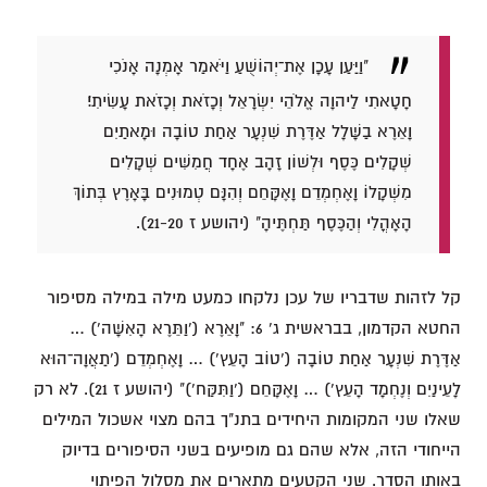
"וַיַּעַן עָכָן אֶת־יְהוֹשֻׁעַ וַיֹּאמַר אָמְנָה אָנֹכִי
חָטָאתִי לַיהוָה אֱלֹהֵי יִשְׂרָאֵל וְכָזֹאת וְכָזֹאת עָשִׂיתִי׃
וָאֵרֶא בַשָּׁלָל אַדֶּרֶת שִׁנְעָר אַחַת טוֹבָה וּמָאתַיִם
שְׁקָלִים כֶּסֶף וּלְשׁוֹן זָהָב אֶחָד חֲמִשִּׁים שְׁקָלִים
מִשְׁקָלוֹ וָאֶחְמְדֵם וָאֶקָּחֵם וְהִנָּם טְמוּנִים בָּאָרֶץ בְּתוֹךְ
הָאָהֳלִי וְהַכֶּסֶף תַּחְתֶּיהָ" (יהושע ז 21-20).
קל לזהות שדבריו של עכן נלקחו כמעט מילה במילה מסיפור
החטא הקדמון, בבראשית ג' 6: "וָאֵרֶא ('וַתֵּרֶא הָאִשָּׁה') …
אַדֶּרֶת שִׁנְעָר אַחַת טוֹבָה ('טוֹב הָעֵץ') … וָאֶחְמְדֵם ('תַאֲוָה־הוּא
לָעֵינַיִם וְנֶחְמָד הָעֵץ') … וָאֶקָּחֵם ('וַתִּקַּח')" (יהושע ז 21). לא רק
שאלו שני המקומות היחידים בתנ"ך בהם מצוי אשכול המילים
הייחודי הזה, אלא שהם גם מופיעים בשני הסיפורים בדיוק
באותו הסדר. שני הקטעים מתארים את מסלול הפיתוי