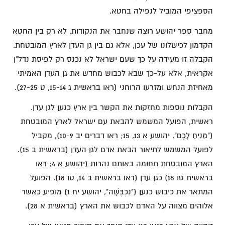
הספציפי המוביל לנפילה בחטא.
מחבר ספר יהושע רוצה שנחבר את הנקודות, לא רק בין החטא
הקדמון לכישלונו של עכן, אלא גם בין גן העדן לארץ המובטחת.
הקבלה זו מעידה על כך שעם ישראל לא נכנס רק לפיסת נדל"ן
אקראית, אלא על-כך שבא לכבוש מחדש את גן העדן האמיתי
מאחיזת הנחש ומזרעו הרוחני (ראו בראשית ג 15-14, ט 27-25).
הקבלות נוספות מחזקות את הקשר בין ארץ כנען לגן עדן.
ראשית, הפועל המשמש להבאת עם ישראל לארץ המובטחת
("מֵנִיחַ לָכֶם", יהושע א 13, 15; ראו דברים יב 10-9), מקביל
לפועל המשמש לתיאור הבאת אדם לגן העדן (בראשית ב 15).
הארץ המובטחת תחומה באותם נהרות (יהושע א 4; ראו
בראשית טו 18) כגן עדן (ראו בראשית ב 14, טו 18). הפועל
המתאר את כיבוש כנען ("נִכְבְּשָׁה", יהושע יח 1) מופיע כאשר
אלוהים מצווה על האדם לכבוש את הארץ (בראשית א 28).