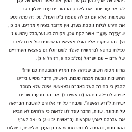
זיהויה של ארץ כנען כגן עדן הופך את סיפור חטאו של עכן
לטראגי עוד יותר. אנו לא רק מתמודדים עם כישלון חסר
משמעות, אלא עם נפילה נוספת ב"גן העדן". עכן זה עתה נטע
את הזרע לגלות נוספת מעדן. אין מדובר בצירוף מקרים, אם כן,
ש"אַדֶּרֶת שִׁנְעָר" אשר לקח עכן, מקורה בשנער/בבל (יהושע ז
21). זהו המקום אליו הוגלו צאצאיו הראשונים של אדם לאחר
נפילתו בחטא (בראשית יא 2); לשם יוגלו גם צאצאיו העתידיים
של אדם – עם ישראל (מל"ב כה 8; דניאל א 2).
מדוע אפוא חשוב שנזהה את הארץ המובטחת כגן עדן?
החשיבות נובעת מכמה סיבות. ראשית, הדבר מסייע בידינו
להבין כי בחירת האל באברם ובצאצאיו אינה אלא תגובה
ישירה לנפילה בחטא (בראשית ג). אברהם וזרעו קשורים
ישירות ל"זרע האשה", שנבחר על ידי אלוהים להשבת הבריאה
על תיקונה. שנית, הדבר עוזר לנו לראות כי אלוהים לא הביא
את אברהם לארץ אקראית (בראשית יב 3-1) כי-אם לארץ
המובטחת, במטרה לכבוש מחדש את גן העדן. שלישית, כישלונו