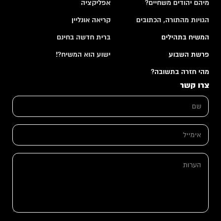
מיהם יהודים משחיים?
אפליקציה
הגויות מהתורה, הכתובים
קריאה אונליין
המשיח בתהילים
ברית חדשה בחינם
פרשת השבוע
ישוע הוא המשיח?!
מהי חזרה בתשובה?
צרו קשר
ש
ם
*
*
א
א
י
י
מ
מ
י
י
ה
י
י
ע
ל
ל
ר
*
ש
ו
ם
ת