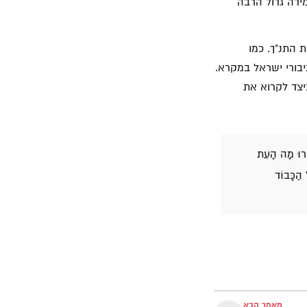
ידה גדול הרבה
 התנ"ך. כמו
בורי ישראל במקרא.
יצד לקרוא את
קְרוּ מָה הָעֵת
 הַכָּבוֹד
מאמר הבא