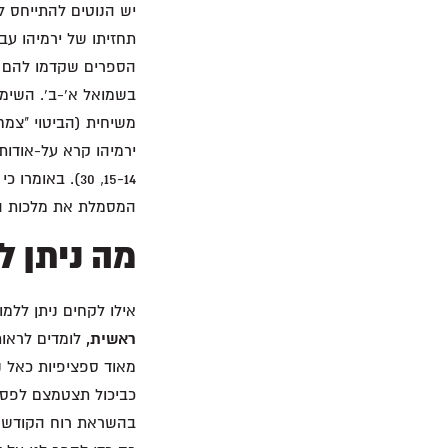
יש הנוטים להתייחס ל
תחזיתו של ירמיהו עב
הספרים שקדמו להם בת
בשמואל א'-ב'. השימו
15-14, 30). בא
המסמלת את מלכות המש
מה ניתן ל
אילו לקחים ניתן ללמ
ראשית,
לומדים לראות
מאוד ספציפיות כאל נ
כביכול תצטמצם לפסו
בהשראת רוח הקודש, עו