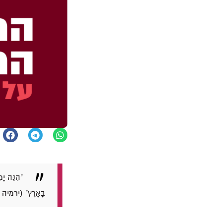
"הִנֵּה יָמ
בָּאָרֶץ" (ירמיה כ"