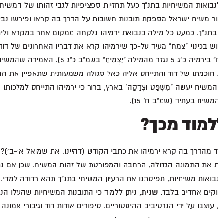
נבואות המשיחיות בתנ"ך כעל תחזיות ספציפיות לגבי זהותו של המשיח 
ור משיח ישראל מספקת תובנות חשובות על הדרך בה קראו ופירשו נבי
נ"ך. כמעט כל מילה בנבואת ירמיהו נלקחה ממקום אחר במקרא וליתר 
ש בכינוי "צמח" מעיד על-כך שירמיהו קרא את דבריו האחרונים של דוד
משיחית (הביטוי "צמח" בירמיה כ"ג 5 נגזר מהמילה "יַצְמִ
ומרו כי המשיח יעשה "מִשְׁפָּט וּצְדָקָה" בארץ, ברור כי ירמיהו התייחס למלכותו
יח בעתיד (שמ"ב ח' 15).
למוד מכך?
וד מהדרך בה קרא ירמיהו את כתבי הקודש (דהיינו, את שמואל א'-ב')?
 את התמונה הגדולה, הרחבה והמפורטת של זהות המשיח. שכן אם נת
בואות משיחיות, תפיסתנו את הרעיון המשיחי בתנ"ך תהא רדודה למדי.
קים אחדים בלבד.
שנית,
ניתן ללמוד כי התובנות המשיחיות שהעלו הנ
צבו על ידי הנרטיבים ההיסטוריים. סיפורים אודות דוד וגיבורי אמונה