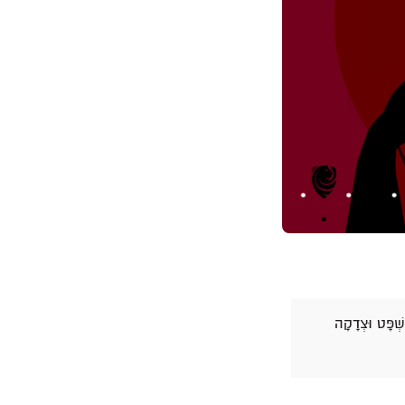
שְׁפָּט וּצְדָקָה