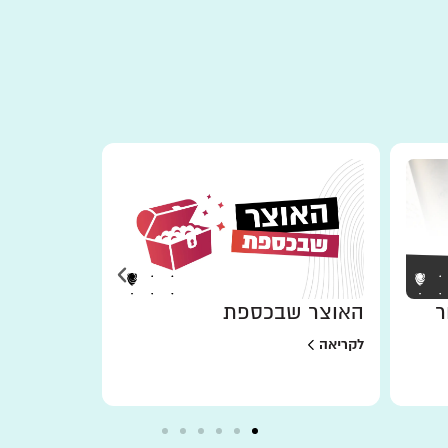
ר
האוצר שבכספת
למען מי 
לקריאה
לקריאה