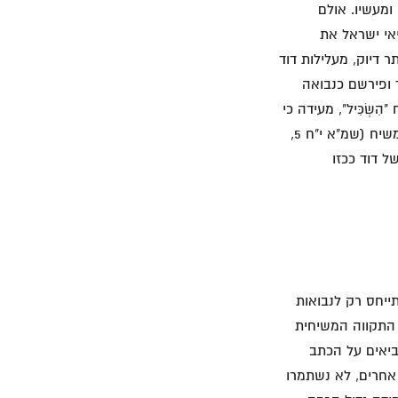
ומעשיו. אולם
אי ישראל את
דיוק, מעלילות דוד
 ופירשם כנבואה
יחַ" בשמ"ב כ"ג 5). האמירה שהמשיח "הִשְׂכִּיל", מעידה כי
ירמיהו קרא על-אודות חוכמתו של דוד והתייחס אליה כאל סגולה משמעותית שתאפיין את המשיח (שמ"א י"ח 5,
 של דוד ככזו
ייחס רק לנבואות
 התקווה המשיחית
ביאים על הכתב
 אחרים, לא נשתמרו