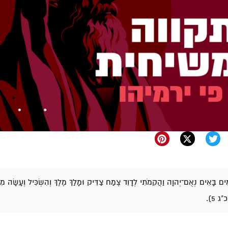
ִים בָּאִים נְאֻם־יְהוָה וַהֲקִמֹתִי לְדָוִד צֶמַח צַדִּיק וּמָלַךְ מֶלֶךְ וְהִשְׂכִּיל וְעָשָׂה מִ
ג 5).