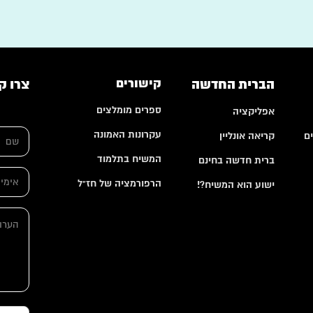
הברית החדשה
קישורים
צרו ק
ספרים מומלצים
אפליקציה
ה
ש
ע
עקרונות האמונה
ם
קריאה אונליין
ם
ר
*
ו
המשיח בתלמוד
ברית חדשה בחינם
ת
א
*
הרפורמציה של חז"ל
י
ישוע הוא המשיח?!
א
מ
י
י
ה
מ
י
ע
י
ל
ר
י
*
ו
ל
ת