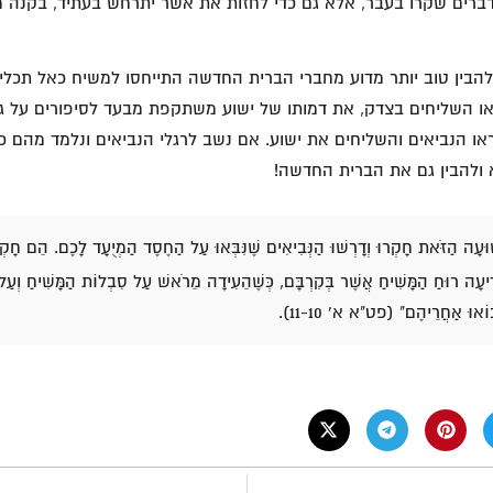
דברים שקרו בעבר, אלא גם כדי לחזות את אשר יתרחש בעתיד, בקנה מ
להבין טוב יותר מדוע מחברי הברית החדשה התייחסו למשיח כאל תכלית
או השליחים בצדק, את דמותו של ישוע משתקפת מבעד לסיפורים על גי
ראו הנביאים והשליחים את ישוע. אם נשב לרגלי הנביאים ונלמד מהם כ
 ולהבין גם את הברית החדשה!
ּעָה הַזֹּאת חָקְרוּ וְדָרְשׁוּ הַנְּבִיאִים שֶׁנִּבְּאוּ עַל הַחֶסֶד הַמְיֻעָד לָכֶם. הֵם חָ
דִיעָה רוּחַ הַמָּשִׁיחַ אֲשֶׁר בְּקִרְבָּם, כְּשֶׁהֵעִידָה מֵרֹאשׁ עַל סִבְלוֹת הַמָּשִׁיחַ וְעַל
בוֹאוּ אַחֲרֵיהֶם" (פט"א א' 11-10).