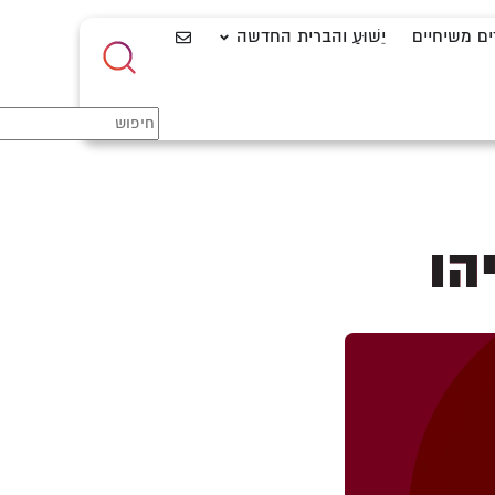
ים משיחיים
יֵשׁוּעַ והברית החדשה
הו