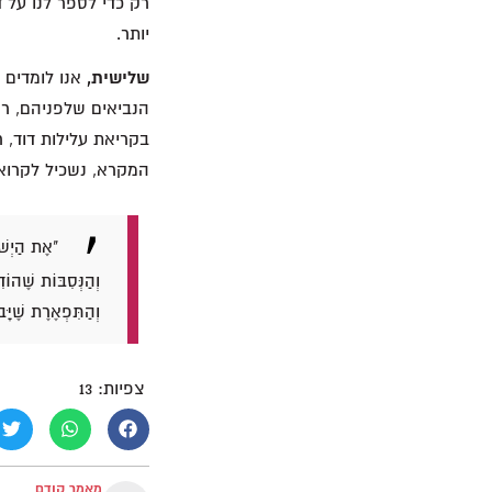
רק כדי לספר לנו על 
יותר.
שלישית,
אנו לומדים 
הנביאים שלפניהם, ר
בקריאת עלילות דוד, 
המקרא, נשכיל לקרוא
"אֶת הַיְשׁו
וְהַנְּסִבּוֹת שֶׁהוֹ
וְהַתִּפְאֶרֶת שֶׁיָּ
צפיות:
13
מאמר קודם