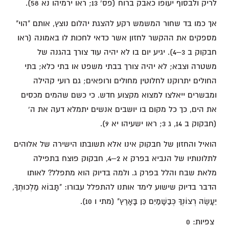
לריק ולבסוף יעופו כאבק ברוח (פס' 13; ראו ירמיהו נא 58).
אך כמו בד שחור המשמש רקע להצגת יהלום נוצץ, אותם "הוי"
מספקים את ההקשר לחזון אשר כדאי לחכות לו באמונה (ראו
חבקוק ב 3–4). יגיע יום בו לא יהיה עוד צורך בהגנה של
משטרה וצבא; לא יהיה צורך בבתי משפט או בתי כלא; בתי
החולים יתרוקנו לחלוטין מחולים ורופאים; גם רועי קהילה
ומבשרים ייאלצו למצוא מקצוע חדש. כי כשם שהמים מכסים
את הים, כך כל מקום בו יושבים אנשים יתמלא דעה את ה'
(חבקוק ב 14, ג 3; ראו ישעיהו יא 9).
הואיל והחזון של חבקוק אינו אלא תשובתו הישירה של אלוהים
לתלונותיו של הנביא בפרק א 2–4, חבקוק פוצח בתפילה
מלאת שבח והלל בפרק ג. ולמה בדיוק הוא מתפלל? לאותו
הדבר בדיוק שישוע לימד אותנו להתפלל עבורו: "תָּבוֹא מַלְכוּתְךָ,
יֵעָשֶׂה רְצוֹנְךָ כְּבַשָּׁמַיִם כֵּן בָּאָרֶץ" (מתי ו 10).
צפיות:
0