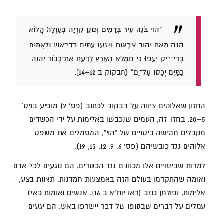
"הֹוי בֹּנֶה עִיר בְּדָמִים וְכֹונֵן קִרְיָה בְּעַוְלָה׃ הֲלֹוא
הִנֵּה מֵאֵת יהוה צְבָאֹות וְיִיגְעוּ עַמִּים בְּדֵי־אֵשׁ וּלְאֻמִּים
בְּדֵי־רִיק יִעָפוּ׃ כִּי תִּמָּלֵא הָאָרֶץ לָדַעַת אֶת־כְּבֹוד יהוה
כַּמַּיִם יְכַסּוּ עַל־יָם" (חבקוק ב 12–14).
החזון שאלוהים ציווה על חבקוק לכתוב (פס' 2) מופיע בפס'
5–20. בחזון זה, העמים שנכבשו באלימות על ידי הכשדים
מקבלים חמישה ביטויים של "הוי", המסמלים את משפט
אלוהים נגד כובשיהם (פס' 6, 9, 12, 15, 19).
למרות שביטויים אלו מכוונים נגד הכשדים, הם נוגעים לכל אדם
ואומה שהתקדמו בעולם הזה באמצעות חמדנות, תאוות בצע,
אלימות, ופולחן כוזב (ראו יוח"א ב 16). אנשים ואומות כאלו
עמלים על דברים שבסופו של דבר יישרפו באש. הם יגעים