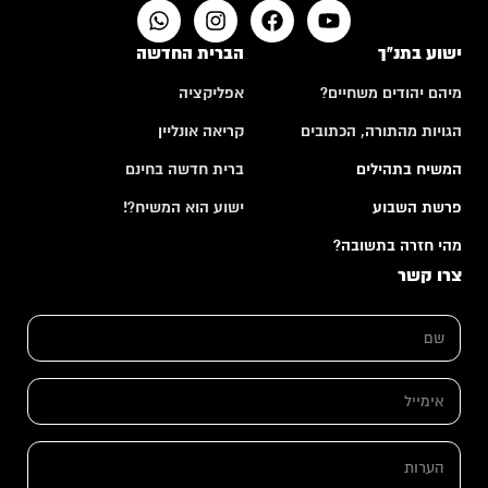
ישוע בתנ"ך
הברית החדשה
מיהם יהודים משחיים?
אפליקציה
הגויות מהתורה, הכתובים
קריאה אונליין
המשיח בתהילים
ברית חדשה בחינם
פרשת השבוע
ישוע הוא המשיח?!
מהי חזרה בתשובה?
צרו קשר
א
ש
י
ם
מ
*
י
י
א
ל
י
ה
מ
ע
י
ה
ר
י
ע
ו
ל
ר