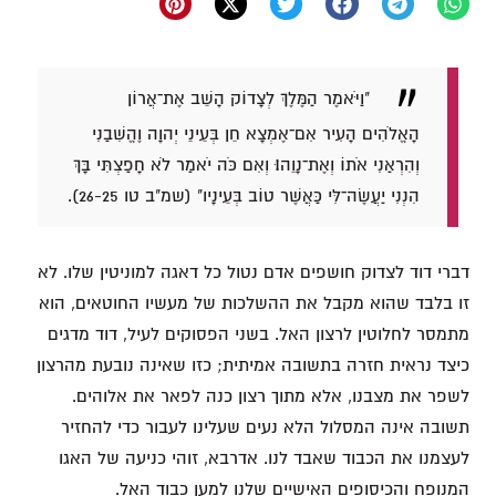
"וַיֹּאמֶר הַמֶּלֶךְ לְצָדוֹק הָשֵׁב אֶת־אֲרוֹן
הָאֱלֹהִים הָעִיר אִם־אֶמְצָא חֵן בְּעֵינֵי יְהוָה וֶהֱשִׁבַנִי
וְהִרְאַנִי אֹתוֹ וְאֶת־נָוֵהוּ׃ וְאִם כֹּה יֹאמַר לֹא חָפַצְתִּי בָּךְ
הִנְנִי יַעֲשֶׂה־לִּי כַּאֲשֶׁר טוֹב בְּעֵינָיו" (שמ"ב טו 26-25).
דברי דוד לצדוק חושפים אדם נטול כל דאגה למוניטין שלו. לא
זו בלבד שהוא מקבל את ההשלכות של מעשיו החוטאים, הוא
מתמסר לחלוטין לרצון האל. בשני הפסוקים לעיל, דוד מדגים
כיצד נראית חזרה בתשובה אמיתית; כזו שאינה נובעת מהרצון
לשפר את מצבנו, אלא מתוך רצון כנה לפאר את אלוהים.
תשובה אינה המסלול הלא נעים שעלינו לעבור כדי להחזיר
לעצמנו את הכבוד שאבד לנו. אדרבא, זוהי כניעה של האגו
המנופח והכיסופים האישיים שלנו למען כבוד האל.