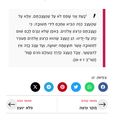
"כָּעֵת אֲנִי שָׂמֵחַ לֹא עַל שֶׁנֶּעֱצַבְתֶּם, אֶלָּא עַל
שֶׁהָעֶצֶב הַזֶּה הֵבִיא אֶתְכֶם לִידֵי תְּשׁוּבָה; כִּי
נֶעֱצַבְתֶּם כִּרְצוֹן אֱלֹהִים, בְּאֹפֶן שֶׁלֹּא נִגְרַם לָכֶם שׁוּם
נֵזֶק עַל-יָדֵינוּ. הֵן הָעֶצֶב שֶׁהוּא כִּרְצוֹן אֱלֹהִים מְעוֹרֵר
לִתְשׁוּבָה אֲשֶׁר תּוֹצָאָתָהּ יְשׁוּעָה, וְעַל עֶצֶב כָּזֶה אֵין
לְהִצְטַעֵר. אֲבָל הָעֶצֶב כְּדֶרֶךְ הָעוֹלָם גּוֹרֵם מָוֶת"
(קור"ב ז 10-9).
צפיות:
17
מאמר קודם
מאמר הבא
חֲקֹר וּרְאֵה
פלא יועץ