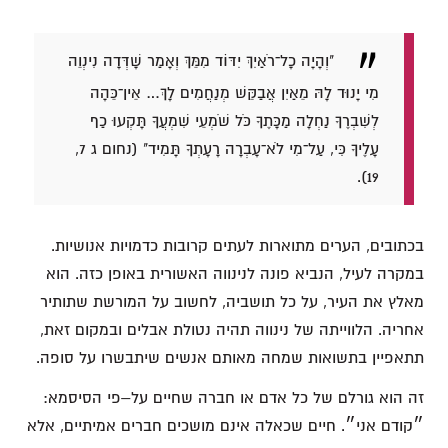
"וְהָיָה כָל־רֹאַיִךְ יִדּוֹד מִמֵּךְ וְאָמַר שָׁדְּדָה נִינְוֵה
מִי יָנוּד לָהּ מֵאַיִן אֲבַקֵּשׁ מְנַחֲמִים לָךְ… אֵין־כֵּהָה
לְשִׁבְרֶךָ נַחְלָה מַכָּתֶךָ כֹּל שֹׁמְעֵי שִׁמְעֲךָ תָּקְעוּ כַף
עָלֶיךָ כִּי, עַל־מִי לֹא־עָבְרָה רָעָתְךָ תָּמִיד" (נחום ג 7,
19).
בכתובים, הערים מתוארות לעתים קרובות כדמויות אנושיות.
במקרה לעיל, הנביא פונה לנינווה האשורית באופן כזה. הוא
מאלץ את העיר, על כל תושביה, לחשוב על המורשת שתותיר
אחריה. הלווייתה של נינווה תהיה נטולת אבלים ובמקום זאת,
תתאפיין בתשואות שמחה מאותם אנשים שיתבשרו על סופה.
זה הוא גורלם של כל אדם או חברה שחיים על–פי הסיסמא:
״קודם אני״. חיים שכאלה אינם מושכים חברים אמיתיים, אלא