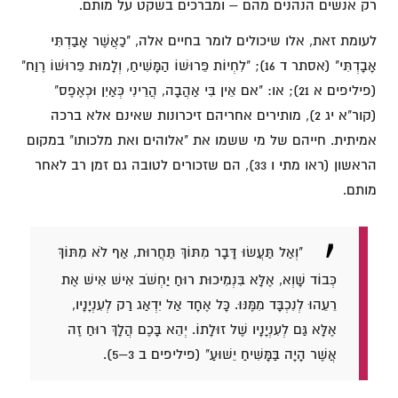
רק אנשים הנהנים מהם – ומברכים בשקט על מותם.
לעומת זאת, אלו שיכולים לומר בחיים אלה, "כַאֲשֶׁר אָבַדְתִּי
אָבָדְתִּי" (אסתר ד 16); "לִחְיוֹת פֵּרוּשׁוֹ הַמָּשִׁיחַ, וְלָמוּת פֵּרוּשׁוֹ רֶוַח"
(פיליפים א 21); או: "אם אֵין בִּי אַהֲבָה, הֲרֵינִי כְּאַיִן וּכְאֶפֶס"
(קור"א יג 2), מותירים אחריהם זיכרונות שאינם אלא ברכה
אמיתית. חייהם של מי ששמו את "אלוהים ואת מלכותו" במקום
הראשון (ראו מתי ו 33), הם שזכורים לטובה גם זמן רב לאחר
מותם.
"וְאַל תַּעֲשׂוּ דָּבָר מִתּוֹךְ תַּחֲרוּת, אַף לֹא מִתּוֹךְ
כְּבוֹד שָׁוְא, אֶלָּא בִּנְמִיכוּת רוּחַ יַחְשֹׁב אִישׁ אִישׁ אֶת
רֵעֵהוּ לְנִכְבָּד מִמֶּנּוּ. כָּל אֶחָד אַל יִדְאַג רַק לְעִנְיָנָיו,
אֶלָּא גַּם לְעִנְיָנָיו שֶׁל זוּלָתוֹ. יְהֵא בָּכֶם הֲלָךְ רוּחַ זֶה
אֲשֶׁר הָיָה בַּמָּשִׁיחַ יֵשׁוּעַ" (פיליפים ב 3–5).