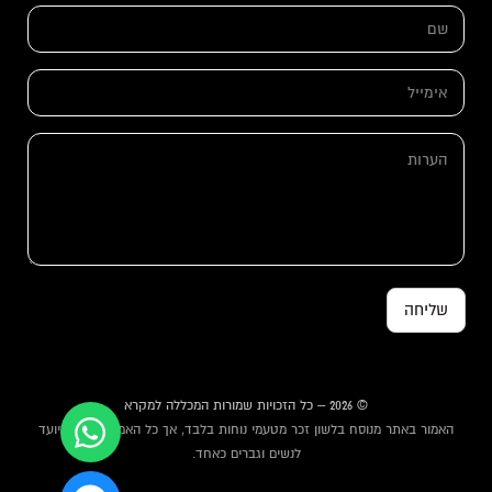
ש
ם
ם
ה
*
ע
ר
א
ו
י
ת
מ
ש
י
ה
ם
י
ע
ל
ר
*
ו
ת
שליחה
© 2026 – כל הזכויות שמורות המכללה למקרא
האמור באתר מנוסח בלשון זכר מטעמי נוחות בלבד, אך כל האמור באתר מיועד
לנשים וגברים כאחד.