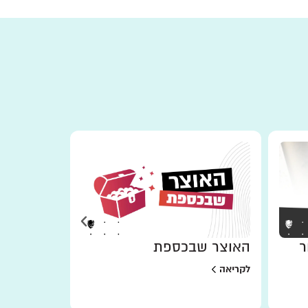
ר
האוצר שבכספת
למען מי 
לקריאה
לקריאה