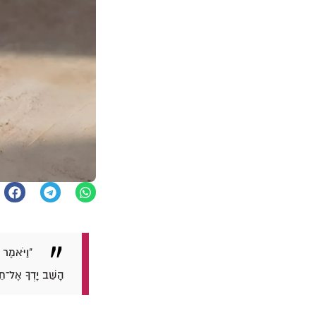
"וַיֹּאמֶר 
הָשֵׁב יָדְךָ אֶל־חֵיק