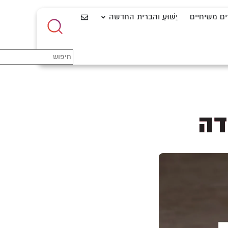
ים משיחיים
יֵשׁוּעַ והברית החדשה
דה