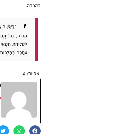
בהרבה.
"כַּאֲשֶׁר א
הַכּוֹס, בֵּרֵךְ וְנָת
לִסְלִיחַת חֲטָאִים.
עִמָּכֶם בְּמַלְכוּת 
צפיות:
6
ס
o