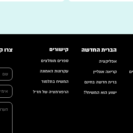
הברית החדשה
קישורים
צרו ק
ספרים מומלצים
אפליקציה
ה
ש
ע
עקרונות האמונה
ם
קריאה אונליין
ם
ר
*
ו
המשיח בתלמוד
ברית חדשה בחינם
ת
א
*
הרפורמציה של חז"ל
י
ישוע הוא המשיח?!
ה
מ
ע
י
ה
ר
י
ע
ו
ל
ר
ת
*
ו
ת