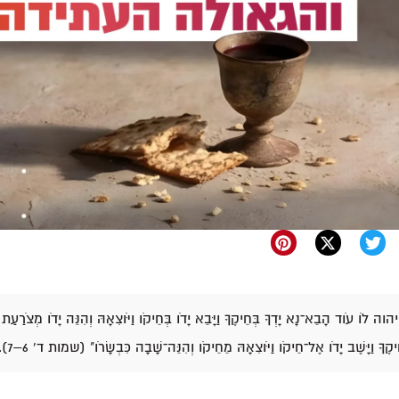
יהוה לֹו עֹוד הָבֵא־נָא יָדְךָ בְּחֵיקֶךָ וַיָּבֵא יָדֹו בְּחֵיקֹו וַיֹּוצִאָהּ וְהִנֵּה יָדֹו מְצֹרַעַת כַּ
ֶךָ וַיָּשֶׁב יָדֹו אֶל־חֵיקֹו וַיֹּוצִאָהּ מֵחֵיקֹו וְהִנֵּה־שָׁבָה כִּבְשָׂרֹו" (שמות ד' 6–7).