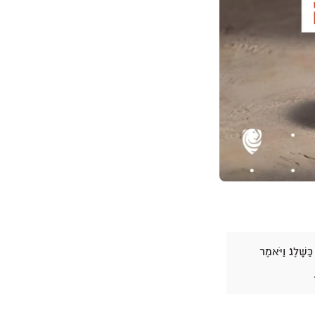
שָּׁלֶג׃ וַיֹּאמֶר