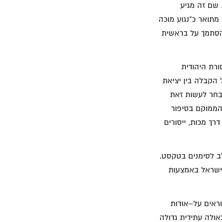
 שם זה מגיע
 ונשען על ישעיה נג 4 שם העבד הסובל מתואר כ"נגוע מוכה
בהסתמך על בראשית
ורת היהודית
הקבלה בין יציאת
בחר לעשות זאת
הממוקם בסיפור
ך מכות, ייסורים
ב לסימנים בטקסט.
 ישראל באמצעות
ראים על–אודות
אולה עתידית גדולה