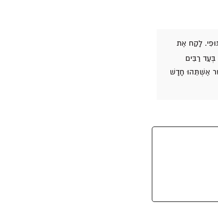
 גּוּפִי. לָקַח אֶת
 בְּעַד רַבִּים
ר אֶשְׁתֵּהוּ חָדָשׁ