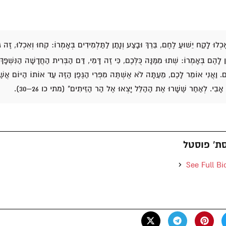
ָכְלוּ לָקַח יֵשׁוּעַ לֶחֶם, בֵּרֵךְ וּבָצַע וְנָתַן לַתַּלְמִידִים בְּאָמְרוֹ: קְחוּ וְאִכְלוּ, זֶה
ַן לָהֶם בְּאָמְרוֹ: שְׁתוּ מִמֶּנָּה כֻּלְּכֶם, כִּי זֶה דָּמִי, דַּם הַבְּרִית הַחֲדָשָּׁה הַנִּשְׁפָּךְ
 וַאֲנִי אוֹמֵר לָכֶם, מֵעַתָּה לֹא אֶשְׁתֶּה מִפְּרִי הַגֶּפֶן הַזֶּה עַד אוֹתוֹ הַיּוֹם אֲשֶׁ
אָבִי. לְאַחַר שֶׁשָּׁרוּ אֶת הַהַלֵּל יָצְאוּ אֶל הַר הַזֵּיתִים" (מתי כו 26–30).
ת' פוסטל
See Full Bi