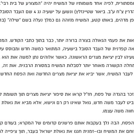
מסתורית, לפיה אחד משמותיו של המשיח יהיה "המצורע של בית רבי".
מהתלמוד הבבלי (סנהדרין צ"ח ע"ב. ביאור שטיינזלץ)
ופן מדהים, באותו קטע, המשיח מזוהה גם כמלך נעלה בשם "שילה" (
ות את פעמי הגאולה בצורה ברורה יותר, כבר בתוך כתבי הקודש. המס
 קפדנית של העבד הסובל בישעיה, המתואר כמשה חדש ומבוסס על 
יהו לבין יציאת מצרים הראשונה. כאשר אלוהים נתן למשה אות הוא 
מחלה הקשורה מאוחר יותר לסבלות המשיח במסורת הרבנית. אות זה, 
 לעבר המשיח, אשר יביא את יציאת מצרים החדשה ואת הפסח החדש דר
כר בהגדה של פסח, חז"ל קראו את סיפור יציאת מצרים תוך תשומת ל
ביט לעבר משה חדש, גואל שאינו רק רם ונישא, אלא מביא את גאולת
שחווה משה עצמו.
ת הפסח, הבה נלך בעקבות אותם פרשנים קדומים של המקרא; בעודם קו
וחם את המשיח ובו–זמנית חגגו את גאולת ישראל בעבר, תוך ציפייה לג