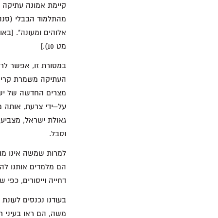
קיימת אמונה עתיקה ו
אלוהים ומעונה". [בא
מט 10).]
במסורת זו, אפשר לרא
העתיקה משמרת קריאה
מצרים החדשה של ישע
על–ידי צרעת, אותה 
גאולת ישראל, מצביע
וסבל.
למרות שמשה אינו מוז
הם מלמדים אותנו לה
דחייה וייסורים, כפי 
בעודנו נכנסים לעונ
משה, הם ראו בעיני ר