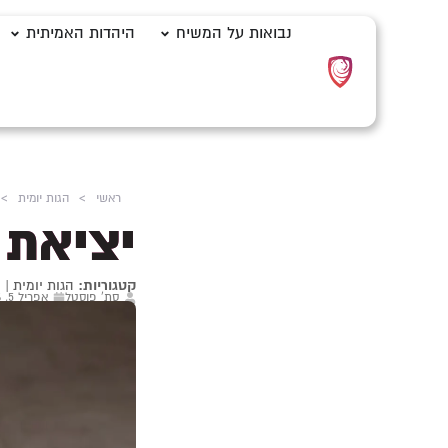
נבואות על המשיח
היהדות האמיתית
ראשי
>
הגות יומית
>
יציאת 
קטגוריות:
הגות יומית
|
מ
סת' פוסטל
אפריל 5, 2026