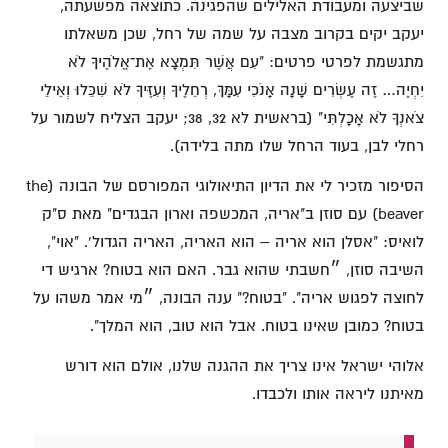
שביצעה ומעבודת האלילים שהפגינה. כתוצאה מפשעתה,
יעקב יקים בקרוב מצבה על שמה של רחל, שכן משאלתו
מתגשמת לפרטי פרטים: "עִם אֲשֶׁר תִּמְצָא אֶת־אֱלֹהֶיךָ לֹא
יִחְיֶה… זֶה עֶשְׂרִים שָׁנָה אָנֹכִי עִמָּךְ, רְחֵלֶיךָ וְעִזֶּיךָ לֹא שִׁכֵּלוּ וְאֵילֵי
צֹאנְךָ לֹא אָכָלְתִּי" (בראשית לא 32, 38; יעקב הצליח לשמור על
רחלי לבן, בעוד הרחל שלו מתה בלידה).
הסיפור מזכיר לי את הדיון התיאולוגי המפורסם של הבונה (the
beaver) עם סוזן ב"אריה, המכשפה וארון הבגדים" מאת ס"ק
לואיס: "אסלן הוא אריה – הוא האריה, האריה הגדול'. "אוי",
השיבה סוזן, ״חשבתי שהוא גבר. האם הוא בטוח? ארגיש די
לחוצה לפגוש אריה". "בטוח?" ענה הבונה, ״מי אמר משהו על
בטוח? כמובן שאינו בטוח. אבל הוא טוב, הוא המלך".
אלוהי ישראל אינו צריך את ההגנה שלנו, אולם הוא דורש
מאיתנו ליראה אותו ולכבדו.