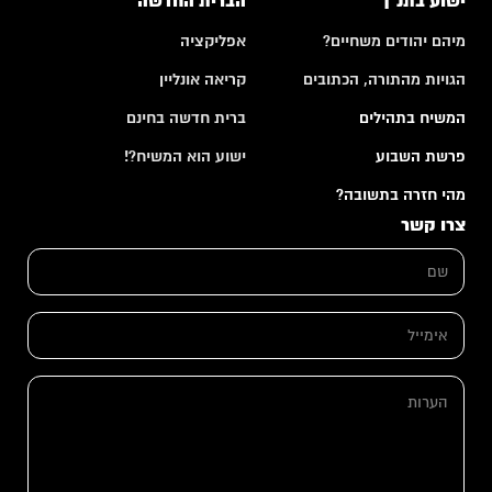
ישוע בתנ"ך
הברית החדשה
מיהם יהודים משחיים?
אפליקציה
הגויות מהתורה, הכתובים
קריאה אונליין
המשיח בתהילים
ברית חדשה בחינם
פרשת השבוע
ישוע הוא המשיח?!
מהי חזרה בתשובה?
צרו קשר
ש
ם
*
ה
א
ע
י
ר
מ
ו
י
ת
ה
י
ש
ע
ל
ם
ר
*
ש
ו
ם
ת