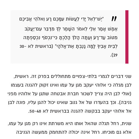
"יֶשׁ־לְאֵל יָדִי לַעֲשׂוֹת עִמָּכֶם רָע וֵאלֹהֵי אֲבִיכֶם
אֶמֶשׁ אָמַר אֵלַי לֵאמֹר הִשָּׁמֶר לְךָ מִדַּבֵּר עִם־יַעֲקֹב
מִטּוֹב עַד־רָע׃ וְעַתָּה הָלֹךְ הָלַכְתָּ כִּי־נִכְסֹף נִכְסַפְתָּה
לְבֵית אָבִיךָ לָמָּה גָנַבְתָּ אֶת־אֱלֹהָי" (בראשית לא 30-
29).
שני דברים לגמרי בלתי-צפויים מתחוללים בפרק זה. ראשית,
לבן מגלה כי אלוהי יעקב מגן על עמו ואינו זקוק להגנה בעצמו
(אולי לבן היה צריך לשכור חברת אבטחה שתגן על אלוהיו מפני
גניבה). וכך בהעדרו של אל גנוב שאינו יכול להגן עליו, פונה לבן
אל אלוהי יעקב בבקשה להגנה בבראשית לא 50-48.
שנית, רחל תגלה שהאל אותו היא משרתת אינו רק מגן על עמו,
אלא גם מוכיחו. רחל אינה יכולה להתחמק ממעשה הגניבה