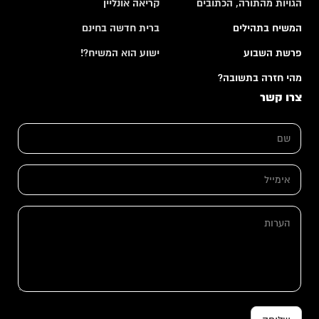
הגויות מהתורה, הכתובים
קריאה אונליין
המשיח בתהילים
ברית חדשה בחינם
פרשת השבוע
ישוע הוא המשיח?!
מהי חזרה בתשובה?
צרו קשר
א
ש
י
ם
מ
*
י
י
א
ל
י
א
מ
י
י
ה
מ
י
ע
י
ל
ר
י
*
ו
ל
ת
א
י
מ
י
י