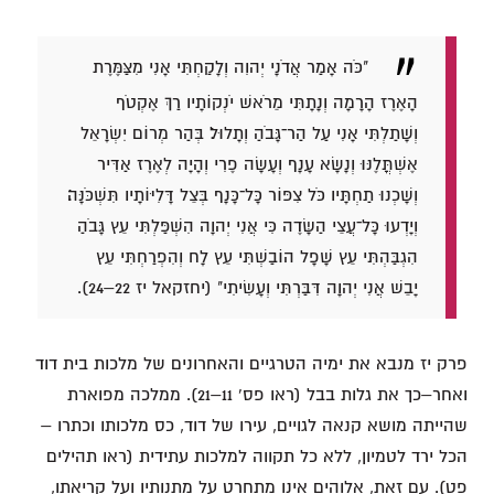
"כֹּה אָמַר אֲדֹנָי יְהוִה וְלָקַחְתִּי אָנִי מִצַּמֶּרֶת
הָאֶרֶז הָרָמָה וְנָתָתִּי מֵרֹאשׁ יֹנְקוֹתָיו רַךְ אֶקְטֹף
וְשָׁתַלְתִּי אָנִי עַל הַר־גָּבֹהַ וְתָלוּל׃ בְּהַר מְרוֹם יִשְׂרָאֵל
אֶשְׁתֳּלֶנּוּ וְנָשָׂא עָנָף וְעָשָׂה פֶרִי וְהָיָה לְאֶרֶז אַדִּיר
וְשָׁכְנוּ תַחְתָּיו כֹּל צִפּוֹר כָּל־כָּנָף בְּצֵל דָּלִיּוֹתָיו תִּשְׁכֹּנָּה׃
וְיָדְעוּ כָּל־עֲצֵי הַשָּׂדֶה כִּי אֲנִי יְהוָה הִשְׁפַּלְתִּי עֵץ גָּבֹהַ
הִגְבַּהְתִּי עֵץ שָׁפָל הוֹבַשְׁתִּי עֵץ לָח וְהִפְרַחְתִּי עֵץ
יָבֵשׁ אֲנִי יְהוָה דִּבַּרְתִּי וְעָשִׂיתִי" (יחזקאל יז 22–24).
פרק יז מנבא את ימיה הטרגיים והאחרונים של מלכות בית דוד
ואחר–כך את גלות בבל (ראו פס' 11–21). ממלכה מפוארת
שהייתה מושא קנאה לגויים, עירו של דוד, כס מלכותו וכתרו –
הכל ירד לטמיון, ללא כל תקווה למלכות עתידית (ראו תהילים
פט). עם זאת, אלוהים אינו מתחרט על מתנותיו ועל קריאתו,