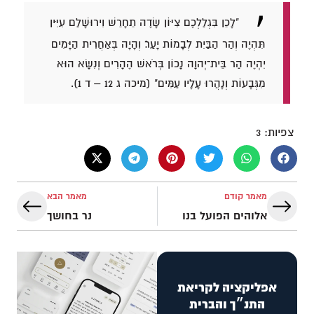
"לָכֵן בִּגְלַלְכֶם צִיּוֹן שָׂדֶה תֵחָרֵשׁ וִירוּשָׁלִַם עִיִּין
תִּהְיֶה וְהַר הַבַּיִת לְבָמוֹת יָעַר׃ וְהָיָה בְּאַחֲרִית הַיָּמִים
יִהְיֶה הַר בֵּית־יְהוָה נָכוֹן בְּרֹאשׁ הֶהָרִים וְנִשָּׂא הוּא
מִגְּבָעוֹת וְנָהֲרוּ עָלָיו עַמִּים" (מיכה ג 12 – ד 1).
צפיות:
3
מאמר קודם
מאמר הבא
אלוהים הפועל בנו
נר בחושך
אפליקציה לקריאת
התנ״ך והברית