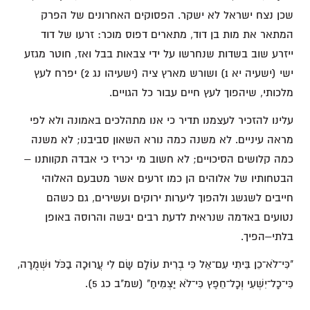
שכן נצח ישראל לא ישקר. הפסוקים האחרונים של הפרק
המתאר את מות בן דוד, מתארים דפוס מוכר: זרעו של דוד
ייזרע שוב בשדות שנחרשו על ידי צבאות בבל ואז, חוטר מגזע
ישי (ישעיה יא 1) ושורש מארץ ציה (ישעיהו נג 2) יפרח לעץ
מלכותי, שיהפוך לעץ חיים עבור כל הגויים.
עלינו להזכיר לעצמנו תדיר כי אנו מתהלכים באמונה ולא לפי
מראה עיניים. לא משנה כמה נורא השאון סביבנו; לא משנה
כמה קלושים הסיכויים; לא חשוב מי יכריז כי אבדה תקוותנו –
הבטחותיו של אלוהים הן כמו זרעים אשר מטבעם האלוהי
חייבים לשגשג ולהפוך ליערות ירוקים ועשירים, גם כשהם
נטועים באדמה שנראית לדעת רבים יבשה והרוסה באופן
בלתי–הפיך.
"כִּי־לֹא־כֵן בֵּיתִי עִם־אֵל כִּי בְרִית עוֹלָם שָׂם לִי עֲרוּכָה בַכֹּל וּשְׁמֻרָה,
כִּי־כָל־יִשְׁעִי וְכָל־חֵפֶץ כִּי־לֹא יַצְמִיחַ" (שמ"ב כג 5).