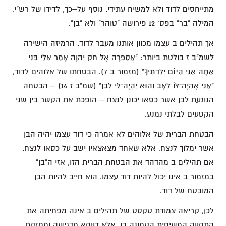
מתייחסים לדוד ולא למשיח עתידי. נוסף על–כך, לדידו של רש"י,
המילה "בר" בפס' 12 פירושה "טוהר" ולא "בן".
אך תהילים ב עצמו מכוון אותנו מעבר לדוד. הרמיזה הישירה
לשמ"ב ז בולטת ביותר: "אֲסַפְּרָה אֶל חֹק יְהוָה אָמַר אֵלַי בְּנִי
אַתָּה אֲנִי הַיּוֹם יְלִדְתִּיךָ" (מזמור ב 7). הבטחתו של אלוהים לדוד,
"אֲנִי אֶהְיֶה־לֹּו לְאָב וְהוּא יִהְיֶה־לִּי לְבֵן" (שמ"ב ז 14) – הבטחה
הנוגעת לבן אשר כסאו יכונן לנצח – הופכת את הקשר בין שני
הקטעים לבלתי נמנע.
הבטחת הברית של אלוהים לא אמרה כי דוד עצמו יהיה הבן
אשר ימלוך לנצח, אלא שאחד מצאצאיו ישב על כסאו לנצח.
אם תהילים ב מהדהד את הבטחת הברית הזו, אזי ה"בן"
במזמור ב אינו יכול להיות דוד עצמו. הוא חייב להיות הבן
המובטח של דוד.
לכן, קריאה צמודת טקסט של תהילים ב אינה מפחיתה את
התקווה המשיחית הטמונה בו, אלא דווקא מדגישה ומחזקת