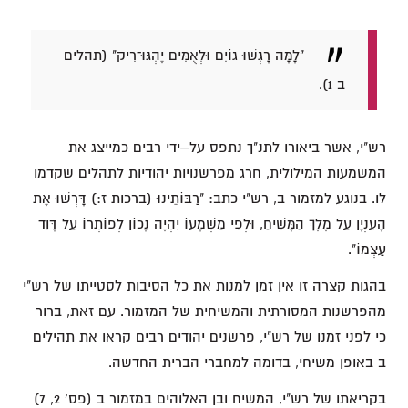
"לָמָּה רָגְשׁוּ גוֹיִם וּלְאֻמִּים יֶהְגּוּ־רִיק" (תהלים
ב 1).
רש"י, אשר ביאורו לתנ"ך נתפס על–ידי רבים כמייצג את
המשמעות המילולית, חרג מפרשנויות יהודיות לתהלים שקדמו
לו. בנוגע למזמור ב, רש"י כתב: "רַבּוֹתֵינוּ (ברכות ז:) דָּרְשׁוּ אֶת
הָעִנְיָן עַל מֶלֶךְ הַמָּשִׁיחַ, וּלְפִי מַשְׁמָעוֹ יִהְיֶה נָכוֹן לְפוֹתְרוֹ עַל דָּוִד
עַצְמוֹ".
בהגות קצרה זו אין זמן למנות את כל הסיבות לסטייתו של רש"י
מהפרשנות המסורתית והמשיחית של המזמור. עם זאת, ברור
כי לפני זמנו של רש"י, פרשנים יהודים רבים קראו את תהילים
ב באופן משיחי, בדומה למחברי הברית החדשה.
בקריאתו של רש"י, המשיח ובן האלוהים במזמור ב (פס' 2, 7)