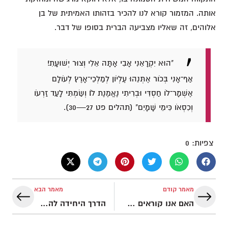
אותה. המזמור קורא לנו להכיר בזהותו האמיתית של בן
אלוהים, זה שאליו מצביעה הברית בסופו של דבר.
"הוּא יִקְרָאֵנִי אָבִי אָתָּה אֵלִי וְצוּר יְשׁוּעָתִי׃
אַף־אָנִי בְּכֹור אֶתְּנֵהוּ עֶלְיֹון לְמַלְכֵי־אָרֶץ׃ לְעֹולָם
אֶשְׁמָר־לֹו חַסְדִּי וּבְרִיתִי נֶאֱמֶנֶת לֹו׃ וְשַׂמְתִּי לָעַד זַרְעֹו
וְכִסְאֹו כִּימֵי שָׁמָיִם" (תהלים פט 27—30).
צפיות:
0
מאמר קודם
מאמר הבא
האם אנו קוראים את המזמורים נכון?
הדרך היחידה להשתחרר