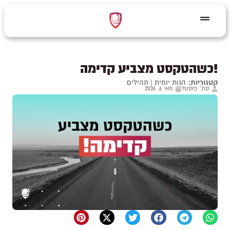
!כשהטקסט מצביע קדימה
קטגוריות:
הגות יומית
|
תהילים
סת' פוסטל
מאי 6, 2026