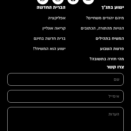
ישוע בתנ"ך
הברית החדשה
מיהם יהודים משחיים?
אפליקציה
הגויות מהתורה, הכתובים
קריאה אונליין
המשיח בתהילים
ברית חדשה בחינם
פרשת השבוע
ישוע הוא המשיח?!
מהי חזרה בתשובה?
צרו קשר
ש
ם
*
א
א
י
י
מ
מ
י
י
י
ה
י
ל
ע
ל
ה
ר
*
ע
ו
ר
ת