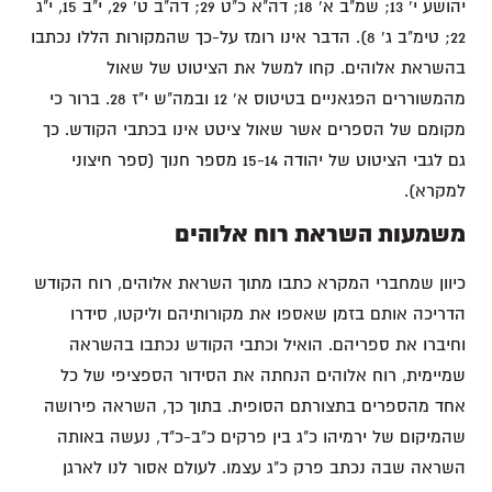
יהושע י' 13; שמ"ב א' 18; דה"א כ"ט 29; דה"ב ט' 29, י"ב 15, י"ג
22; טימ"ב ג' 8). הדבר אינו רומז על-כך שהמקורות הללו נכתבו
בהשראת אלוהים. קחו למשל את הציטוט של שאול
מהמשוררים הפגאניים בטיטוס א' 12 ובמה"ש י"ז 28. ברור כי
מקומם של הספרים אשר שאול ציטט אינו בכתבי הקודש. כך
גם לגבי הציטוט של יהודה 15-14 מספר חנוך (ספר חיצוני
למקרא).
משמעות השראת רוח אלוהים
כיוון שמחברי המקרא כתבו מתוך השראת אלוהים, רוח הקודש
הדריכה אותם בזמן שאספו את מקורותיהם וליקטו, סידרו
וחיברו את ספריהם. הואיל וכתבי הקודש נכתבו בהשראה
שמיימית, רוח אלוהים הנחתה את הסידור הספציפי של כל
אחד מהספרים בתצורתם הסופית. בתוך כך, השראה פירושה
שהמיקום של ירמיהו כ"ג בין פרקים כ"ב-כ"ד, נעשה באותה
השראה שבה נכתב פרק כ"ג עצמו. לעולם אסור לנו לארגן