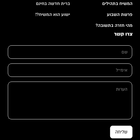
המשיח בתהילים
ברית חדשה בחינם
פרשת השבוע
ישוע הוא המשיח?!
מהי חזרה בתשובה?
צרו קשר
ש
ם
*
א
י
מ
*
י
ה
א
י
ע
י
ל
ר
מ
*
ו
י
ת
י
ל
ש
ם
שליחה