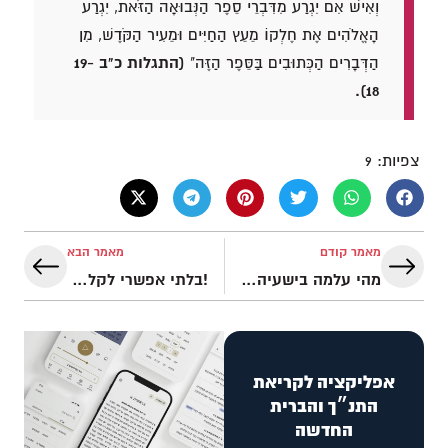
וְאִישׁ אִם יִגְרַע מִדִּבְרֵי סֵפֶר הַנְּבוּאָה הַזֹּאת, יִגְרַע
הָאֱלֹהִים אֶת חֶלְקוֹ מֵעֵץ הַחַיִּים וּמֵעִיר הַקֹּדֶשׁ, מִן
הַדְּבָרִים הַכְּתוּבִים בַּסֵּפֶר הַזֶּה"
(התגלות כ"ב 19-
18).
צפיות:
9
מאמר קודם
מאמר הבא
מהי עלמה בישעיהו ז' 14?
!בלתי אפשרי לקלל את העם שאלוהים בירך
אפליקציה לקריאת
התנ״ך והברית
החדשה