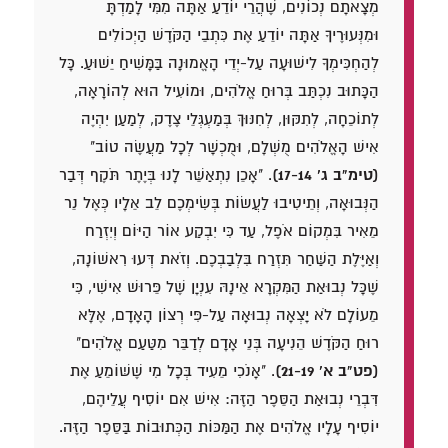
מְצָאתָם נְכוֹנִים, שֶׁהֲרֵי יוֹדֵעַ אַתָּה מִמִּי לָמַדְתָּ
וּמִנְּעוּרֶיךָ אַתָּה יוֹדֵעַ אֶת כִּתְבֵי הַקֹּדֶשׁ הַיְכוֹלִים
לְהַחְכִּימְךָ לִישׁוּעָה עַל-יְדֵי הָאֱמוּנָה בַּמָּשִׁיחַ יֵשׁוּעַ. כָּל
הַכָּתוּב נִכְתַּב בְּרוּחַ אֱלֹהִים, וּמוֹעִיל הוּא לְהוֹרָאָה,
לְתוֹכֵחָה, לְתִקּוּן, לְחִנּוּךְ בְּמַעְגְּלֵי צֶדֶק, לְמַעַן יִהְיֶה
אִישׁ הָאֱלֹהִים מֻשְׁלָם, וּמֻכְשָׁר לְכָל מַעֲשֶׂה טוֹב"
(טימ"ב ג' 17-14)
.
"אָכֵן נִתְאַשֵּׁר לָנוּ בְּיֶתֶר תֹּקֶף דְּבַר
הַנְּבוּאָה, וְתֵיטִיבוּ לַעֲשׂוֹת בְּשִׂימְכֶם לֵב אֵלָיו כְּאֶל נֵר
מֵאִיר בִּמְקוֹם אֹפֶל, עַד כִּי יִבְקַע אוֹר הַיּוֹם וְיִזְרַח
וְאַיֶּלֶת הַשַּׁחַר תִּזְרַח בִּלְבַבְכֶם. וְזֹאת דְּעוּ רִאשׁוֹנָה,
שֶׁכָּל נְבוּאַת הַמִּקְרָא אֵינָהּ עִנְיָן שֶׁל פֵּרוּשׁ אִישִׁי, כִּי
מֵעוֹלָם לֹא יָצְאָה נְבוּאָה עַל-פִּי רְצוֹן הָאָדָם, אֶלָּא
רוּחַ הַקֹּדֶשׁ הֵנִיעָה בְּנֵי אָדָם לְדַבֵּר מִטַּעַם אֱלֹהִים"
(פט"ב א' 21-19)
.
"אָנֹכִי מֵעִיד בְּכָל מִי שֶׁשּׁוֹמֵעַ אֶת
דִּבְרֵי נְבוּאַת הַסֵּפֶר הַזֶּה: אִישׁ אִם יוֹסִיף עֲלֵיהֶם,
יוֹסִיף עָלָיו אֱלֹהִים אֶת הַמַּכּוֹת הַכְּתוּבוֹת בַּסֵּפֶר הַזֶּה.