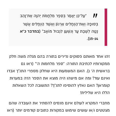
"עַל־כֵּן יֵאָמַר בְּסֵפֶר מִלְחֲמֹת יְהוָה אֶת־וָהֵב
בְּסוּפָה וְאֶת־הַנְּחָלִים אַרְנוֹן׃ וְאֶשֶׁד הַנְּחָלִים אֲשֶׁר
נָטָה לְשֶׁבֶת עָר וְנִשְׁעַן לִגְבוּל מוֹאָב"
(במדבר כ"א
.
15-14)
זהו אחד מאותם פסוקים נדירים בתורה בהם מגלה משה חלק
ממקורותיו לכתיבת התורה: "ספר מלחמות ה'" (ראו גם
בראשית ה' 1). האם המשמעות היא שחלק מספרי התנ"ך אבדו
ואינם עוד? ומה אם מישהו היה מוצא את הספר הזה במערות
קומראן? האם נאלץ להוסיפו לתנ"ך? התשובה לכל השאלות
הללו היא שלילית!
מחברי המקרא לעולם אינם מנסים להסתיר את העובדה שהם
מצטטים ו/או עושים שימוש במקורות כתובים קודמים יותר (ראו