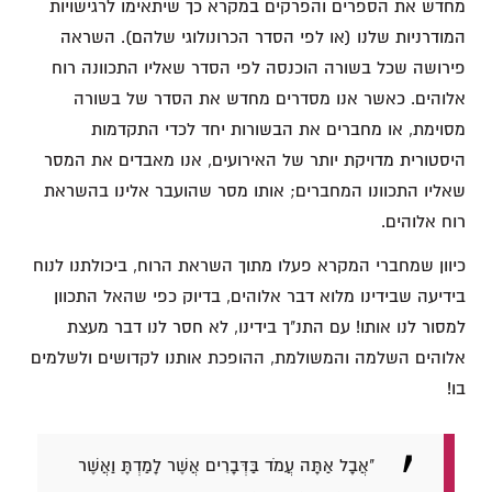
מחדש את הספרים והפרקים במקרא כך שיתאימו לרגישויות
המודרניות שלנו (או לפי הסדר הכרונולוגי שלהם). השראה
פירושה שכל בשורה הוכנסה לפי הסדר שאליו התכוונה רוח
אלוהים. כאשר אנו מסדרים מחדש את הסדר של בשורה
מסוימת, או מחברים את הבשורות יחד לכדי התקדמות
היסטורית מדויקת יותר של האירועים, אנו מאבדים את המסר
שאליו התכוונו המחברים; אותו מסר שהועבר אלינו בהשראת
רוח אלוהים.
כיוון שמחברי המקרא פעלו מתוך השראת הרוח, ביכולתנו לנוח
בידיעה שבידינו מלוא דבר אלוהים, בדיוק כפי שהאל התכוון
למסור לנו אותו! עם התנ"ך בידינו, לא חסר לנו דבר מעצת
אלוהים השלמה והמשולמת, ההופכת אותנו לקדושים ולשלמים
בו!
"אֲבָל אַתָּה עֲמֹד בַּדְּבָרִים אֲשֶׁר לָמַדְתָּ וַאֲשֶׁר