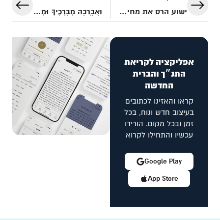
ישוע הרס את מחיצת האיבה
וַאֲבָרֲכָה מְבָרְכֶיךָ וּמְקַלֶּלְךָ אָאֹר (בראשית יב׳ ג׳)
אפליקציה לקריאת
התנ״ך והברית
החדשה
קראו והאזינו לכתובים
בעיצוב חדש ונוח, בכל
זמן ובכל מקום. הורידו
עכשיו והתחילו לקרוא
Google Play
App Store