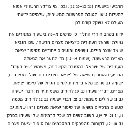
הרביעי בישעיה (נב 13–נג 12). ובכן, מי צודק? הרשו לי אפוא
להעלות טיעון לטובת הפרשנות המשיחית, שלמיטב ידיעתי
מעולם לא נשקל קודם לכן.
ידוע בקרב חוקרי התנ"ך, כי פרקים מ–נה בישעיה מתארים את
גאולת ישראל העתידית כ"יציאת מצרים חדשה", שכן הנביא
שואל אוצר מילים, נושאים ומוטיבים ייחודיים מסיפור יציאת
מצרים הראשונה (שמות א–טו) כדי לתאר את הגאולה
העתידית של ישראל. במסגרת הקשר זה, משמש "שיר העבד"
הרביעי והאחרון כשיאה של "יציאת מצרים החדשה". מסיבה זו,
ישעיה נב 10–12 מלא ברמיזות לסיום הגדול של סיפור יציאת
מצרים. דברי ישעיהו נב 10 לקוחים משמות יד 13; דברי ישעיה
נב 11 שאולים משמות יב 21; דברי ישעיה נב 12 לקוחים מכמה
קטעים מרכזיים משיאו של סיפור יציאת מצרים (ראו שמות יב
11, יג 21, יד 19). חשוב לשים לב שכל הרמיזות של ישעיהו בפרק
נב 10–12, לקוחות מהפרקים המסכמים את סיפור יציאת מצרים