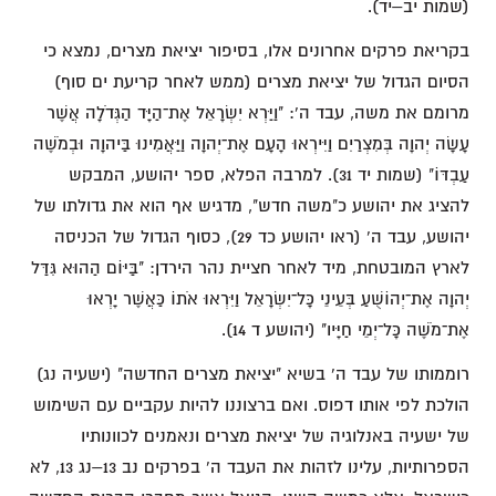
(שמות יב–יד).
בקריאת פרקים אחרונים אלו, בסיפור יציאת מצרים, נמצא כי
הסיום הגדול של יציאת מצרים (ממש לאחר קריעת ים סוף)
מרומם את משה, עבד ה': "וַיַּרְא יִשְׂרָאֵל אֶת־הַיָּד הַגְּדֹלָה אֲשֶׁר
עָשָׂה יְהוָה בְּמִצְרַיִם וַיִּירְאוּ הָעָם אֶת־יְהוָה וַיַּאֲמִינוּ בַּיהוָה וּבְמֹשֶׁה
עַבְדּוֹ" (שמות יד 31). למרבה הפלא, ספר יהושע, המבקש
להציג את יהושע כ"משה חדש", מדגיש אף הוא את גדולתו של
יהושע, עבד ה' (ראו יהושע כד 29), כסוף הגדול של הכניסה
לארץ המובטחת, מיד לאחר חציית נהר הירדן: "בַּיּוֹם הַהוּא גִּדַּל
יְהוָה אֶת־יְהוֹשֻׁעַ בְּעֵינֵי כָּל־יִשְׂרָאֵל וַיִּרְאוּ אֹתוֹ כַּאֲשֶׁר יָרְאוּ
אֶת־מֹשֶׁה כָּל־יְמֵי חַיָּיו" (יהושע ד 14).
רוממותו של עבד ה' בשיא "יציאת מצרים החדשה" (ישעיה נג)
הולכת לפי אותו דפוס. ואם ברצוננו להיות עקביים עם השימוש
של ישעיה באנלוגיה של יציאת מצרים ונאמנים לכוונותיו
הספרותיות, עלינו לזהות את העבד ה' בפרקים נב 13–נג 13, לא