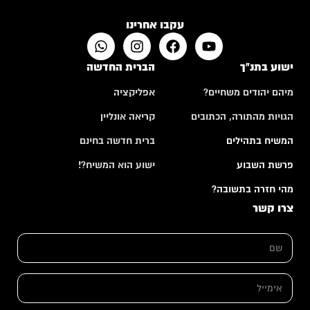
עקבו אחרינו
ישוע בתנ"ך
הברית החדשה
מיהם יהודים משחיים?
אפליקציה
הגויות מהתורה, הכתובים
קריאה אונליין
המשיח בתהילים
ברית חדשה בחינם
פרשת השבוע
ישוע הוא המשיח?!
מהי חזרה בתשובה?
צרו קשר
*
ש
א
ם
י
*
מ
י
א
י
י
ל
מ