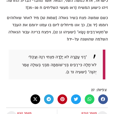
כישראל, אלא כמשה השני, הגואל אשר מחברי הברית החדשה
זיהו כישוע המשיח (ראו מעשי השליחים ח 30–35)!
כשם שמשה פצח בשיר גאולה (שמות טו) מיד לאחר שאלוהים
רוממו (יד 31), כך אנו מייחלים ליום בו עמנו ירומם את העבד
ש"חֵטְא־רַבִּים נָשָׂא" (ישעיהו נג 12), ויפצח ברינה עבור הגאולה
השלמה שהושגה על–ידו!
"רָנִּי עֲקָרָה לֹא יָלָדָה פִּצְחִי רִנָּה וְצַהֲלִי
לֹא־חָלָה כִּי־רַבִּים בְּנֵי־שׁוֹמֵמָה מִבְּנֵי בְעוּלָה אָמַר
יְהוָה" (ישעיה נד 1).
צפיות:
27
מאמר קודם
מאמר הבא