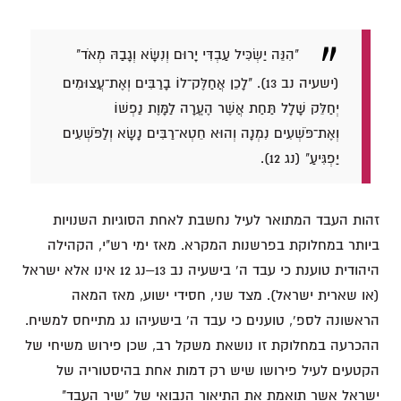
"הִנֵּה יַשְׂכִּיל עַבְדִּי יָרוּם וְנִשָּׂא וְגָבַהּ מְאֹד"
(ישעיה נב 13).
"לָכֵן אֲחַלֶּק־לוֹ בָרַבִּים וְאֶת־עֲצוּמִים
יְחַלֵּק שָׁלָל תַּחַת אֲשֶׁר הֶעֱרָה לַמָּוֶת נַפְשׁוֹ
וְאֶת־פֹּשְׁעִים נִמְנָה וְהוּא חֵטְא־רַבִּים נָשָׂא וְלַפֹּשְׁעִים
יַפְגִּיעַ" (נג 12).
זהות העבד המתואר לעיל נחשבת לאחת הסוגיות השנויות
ביותר במחלוקת בפרשנות המקרא. מאז ימי רש"י, הקהילה
היהודית טוענת כי עבד ה' בישעיה נב 13–נג 12 אינו אלא ישראל
(או שארית ישראל). מצד שני, חסידי ישוע, מאז המאה
הראשונה לספ', טוענים כי עבד ה' בישעיהו נג מתייחס למשיח.
ההכרעה במחלוקת זו נושאת משקל רב, שכן פירוש משיחי של
הקטעים לעיל פירושו שיש רק דמות אחת בהיסטוריה של
ישראל אשר תואמת את התיאור הנבואי של "שיר העבד"