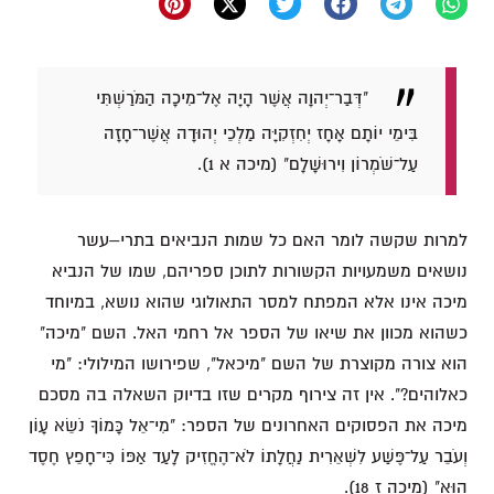
"דְּבַר־יְהוָה אֲשֶׁר הָיָה אֶל־מִיכָה הַמֹּרַשְׁתִּי
בִּימֵי יוֹתָם אָחָז יְחִזְקִיָּה מַלְכֵי יְהוּדָה אֲשֶׁר־חָזָה
עַל־שֹׁמְרוֹן וִירוּשָׁלִָם" (מיכה א 1).
למרות שקשה לומר האם כל שמות הנביאים בתרי–עשר
נושאים משמעויות הקשורות לתוכן ספריהם, שמו של הנביא
מיכה אינו אלא המפתח למסר התאולוגי שהוא נושא, במיוחד
כשהוא מכוון את שיאו של הספר אל רחמי האל. השם "מיכה"
הוא צורה מקוצרת של השם "מיכאל", שפירושו המילולי: "מי
כאלוהים?". אין זה צירוף מקרים שזו בדיוק השאלה בה מסכם
מיכה את הפסוקים האחרונים של הספר: "מִי־אֵל כָּמוֹךָ נֹשֵׂא עָוֹן
וְעֹבֵר עַל־פֶּשַׁע לִשְׁאֵרִית נַחֲלָתוֹ לֹא־הֶחֱזִיק לָעַד אַפּוֹ כִּי־חָפֵץ חֶסֶד
הוּא" (מיכה ז 18).