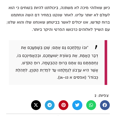
כיוון שאלוהי מיכה לא משתנה, ביכולתנו להיות בטוחים כי הוא
לעולם לא יוותר עלינו. לאחר שנקנו במחיר דם השה ונחתמנו ​​
ברוח קודשו, אנו יכולים לאשר בביטחון שאנחנו שלו והוא שלנו;
עם השייך לאלוהים כרכושו הפרטי והיקר ביותר.
"וּבוֹ נַחֲלַתְכֶם גַּם אַתֶּם; שֶׁכֵּן בְּשָׁמְעֲכֶם אֶת
דְּבַר הָאֱמֶת, אֶת בְּשׂוֹרַת יְשׁוּעַתְכֶם, וּבְהַאֲמִינְכֶם בּוֹ,
נֶחְתַּמְתֶּם גַּם אַתֶּם בְּרוּחַ הַהַבְטָחָה, רוּחַ הַקֹּדֶשׁ,
אֲשֶׁר הִיא עֵרָבוֹן לְנַחֲלָתֵנוּ עַד לִפְדִיַּת הַקִּנְיָן, לִתְהִלַּת
כְּבוֹדוֹ" (אפסים א 13–14).
צפיות:
2