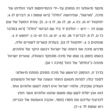
מיקוד תיאולוגי זה מחוזק על–ידי ההתייחסות לעיר הולדתו של
מיכה, "מורשת", שפירושה "נחלה" (ראו שמות ו 8; דברים לג 4;
יחזקאל יא 15, כה 4, 10, לג 24, לו 2–3, 5). צורת הפועל של שם
עצם זה – ירש – הולכת יד ביד עם הביטוי "נחלה" (ראו במדבר
כז 11, לו 8; דברים ד 38, טו 4, יט 14, כה 19–כו 1; יהושע יג 6;
שופטים ב 6; יחזקאל לו 12). בעזרת קשרים לשוניים אלה,
מדגיש מיכה את היותה של ישראל רכושו היקר של אלוהים.
באותו פסוק בו שמו של מיכה מתפקד כשאלה, שארית ישראל
מזוהה כ"נחלתו" של האל (מיכה ז 18).
בדרך זו, הפסוק הראשון של מיכה מספק מפתח תיאולוגי
לספר כולו; למרות חטאם החוזר ונשנה של ישראל והמשפט
הצודק שקיבלו, אלוהי ישראל אינו דומה לשום אלוהים אחר.
הוא אכן יסלח לעוון עמו משום שהוא אלוהים אשר חפץ
להרעיף עליהם את חסדו (חסד, אהבה ונאמנות של הברית;
ראו שמות לד 6–7).