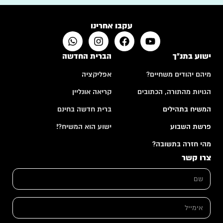
עקבו אחרינו
ישוע בתנ"ך
הברית החדשה
מיהם יהודים משחיים?
אפליקציה
הגויות מהתורה, הכתובים
קריאה אונליין
המשיח בתהילים
ברית חדשה בחינם
פרשת השבוע
ישוע הוא המשיח?!
מהי חזרה בתשובה?
צרו קשר
ש
ם
*
ה
א
ע
י
ר
מ
ו