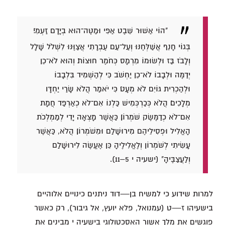
"הוֹי אַשּׁוּר שֵׁבֶט אַפִּי וּמַטֶּה־הוּא בְיָדָם זַעְמִי׃
בְּגוֹי חָנֵף אֲשַׁלְּחֶנּוּ וְעַל־עַם עֶבְרָתִי אֲצַוֶּנּוּ לִשְׁלֹל שָׁלָל
וְלָבֹז בַּז וּלְשׂוּמוֹ מִרְמָס כְּחֹמֶר חוּצוֹת׃ וְהוּא לֹא־כֵן
יְדַמֶּה וּלְבָבוֹ לֹא־כֵן יַחְשֹׁב כִּי לְהַשְׁמִיד בִּלְבָבוֹ
וּלְהַכְרִית גּוֹיִם לֹא מְעָט׃ כִּי יֹאמַר הֲלֹא שָׂרַי יַחְדָּו
מְלָכִים׃ הֲלֹא כְּכַרְכְּמִישׁ כַּלְנוֹ אִם־לֹא כְאַרְפַּד חֲמָת
אִם־לֹא כְדַמֶּשֶׂק שֹׁמְרוֹן׃ כַּאֲשֶׁר מָצְאָה יָדִי לְמַמְלְכֹת
הָאֱלִיל וּפְסִילֵיהֶם מִירוּשָׁלִַם וּמִשֹּׁמְרוֹן׃ הֲלֹא, כַּאֲשֶׁר
עָשִׂיתִי לְשֹׁמְרוֹן וְלֶאֱלִילֶיהָ כֵּן אֶעֱשֶׂה לִירוּשָׁלִַם
וְלַעֲצַבֶּיהָ" (ישעיה י 5–11).
למרות שידוע כי למשיח בן—דוד ניתנים כינויים אלוהיים
בישעיהו ז—ט (עמנואל, פלא יועץ, אל גיבור), רק כאשר
פוגשים את מלך אשור האסכטולוגי בישעיה י מבינים את