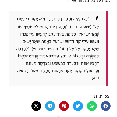
לנצח על כס מלכותו של דוד.
"עֻצוּ עֵצָה וְתֻפָר דַּבְּרוּ דָבָר וְלֹא יָקוּם כִּי עִמָּנוּ
אֵל" (ישעיה ח 10).
"וְהָיָה בַּיּוֹם הַהוּא לֹא־יוֹסִיף עוֹד
שְׁאָר יִשְׂרָאֵל וּפְלֵיטַת בֵּית־יַעֲקֹב לְהִשָּׁעֵן עַל־מַכֵּהוּ
וְנִשְׁעַן עַל־יְהוָה קְדוֹשׁ יִשְׂרָאֵל בֶּאֱמֶת׃ שְׁאָר יָשׁוּב
שְׁאָר יַעֲקֹב אֶל־אֵל גִּבּוֹר" (ישעיה י 20–21).
"לְמַרְבֵּה
הַמִּשְׂרָה וּלְשָׁלוֹם אֵין־קֵץ עַל־כִּסֵּא דָוִד וְעַל־מַמְלַכְתּוֹ
לְהָכִין אֹתָהּ וּלְסַעֲדָהּ בְּמִשְׁפָּט וּבִצְדָקָה מֵעַתָּה
וְעַד־עוֹלָם קִנְאַת יְהוָה צְבָאוֹת תַּעֲשֶׂה־זֹּאת" (ישעיה
ט 6).
צפיות:
12