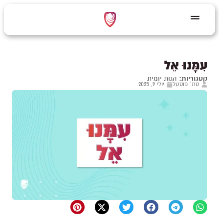
עִמָּנוּ אֵל
קטגוריות:
הגות יומית
סת' פוסטל
יולי 9, 2025