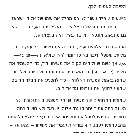
הסיבה האמיתי לכך.
בישעיה י, מלך אשור לא רק מחלל את שמו של אלוהי ישראל
— דהיינו מתייחס אליו כאל אחד מאלילי יתר העמים — הוא
גם מתגאה, מתפאר ומדבר כאילו היה בעצמו אל.
התרסתו נגד אלוהים ועמו, מזכירה את סיפורו של ענק בשם
גוליית, שפעל ודיבר באופן דומה (ראו שמ"א יז 4—10, 42—
44). אך כשם שאלוהים הקים את משיחו, דוד, כדי להשמיד את
גוליית (יז 45—51), כך הוא יקים את בנו הגדול ביותר של דוד –
שהוא באמת המשיח האלוהי – כדי להכניע את המלך החוצפן
שהעיז להניף את אגרופו נגד אלוהים.
שמותיו האלוהיים של משיח ישראל משמשים כתזכורת: לא
משנה כמה עמים יתריסו נגד אלוהי ישראל ולא חשוב כמה
נחושים הם יהיו לסכל את תוכניתו, אלוהים עצמו ימלא כל אחת
מהבטחותיו לעמו. הוא בוודאות יעמיד את משיחו – עמנו אל –