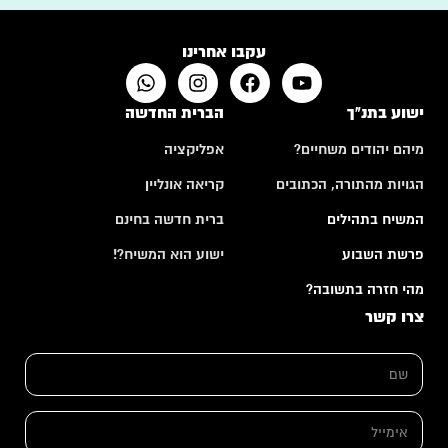
עקבו אחרינו
ישוע בתנ"ך
הברית החדשה
מיהם יהודים משחיים?
אפליקציה
הגויות מהתורה, הכתובים
קריאה אונליין
המשיח בתהילים
ברית חדשה בחינם
פרשת השבוע
ישוע הוא המשיח?!
מהי חזרה בתשובה?
צרו קשר
ש
ם
*
א
א
י
י
מ