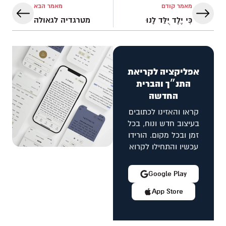
מאמר קודם
מאמר הבא
כִּי יֶלֶד יֻלַּד לָנוּ
מטרגדיה לגאולה
אפליקציה לקריאת
התנ״ך והברית
החדשה
קראו והאזינו לכתובים
בעיצוב חדש ונוח, בכל
זמן ובכל מקום. הורידו
עכשיו והתחילו לקרוא
Google Play
App Store