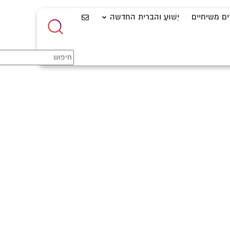
ים משיחיים
יֵשׁוּעַ והברית החדשה