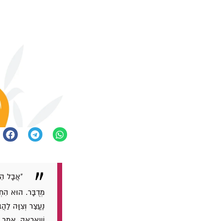
"אֲבָל הֵם
מְדֻבָּר. הוּא הִתְק
נֶעֱצַר וְצִוָּה לַה
שֶׁאֶרְאֶה. אָמַר לו