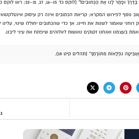
ֶךְ וּפָתַר לָנוּ אֶת הַכְּתוּבִים!" (לוקס כד 15–16, 27, 31–32; ראו לוקס כד 44–45).
וב נוסף לפירוש המקרא; קריאת הכתובים אינה רק עיסוק אינטלקטואל
 רוחני שאמור לשנות את חיינו. אך כדי שהכתובים יחוללו שינוי, עלינו ל
אמת בעצמנו ואנחנו זקוקים נואשות לאלוהים שיפתח את עיני ליבנו.
 וְאַבִּיטָה נִפְלָאוֹת מִתּוֹרָתֶךָ" (תהלים קיט 18).
גי