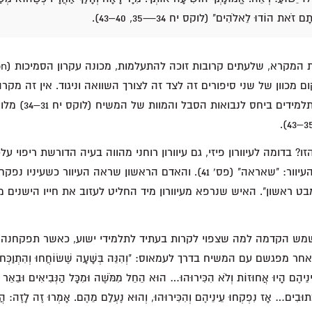
ם זֹאת הוֹדוּ לֵאלֹהִים" (לוקס יח 34—35, 40–43).
ם מכוון של שני סיפורים זה לצד זה לצורך השוואה וניגוד. אין זה מק
העיוורון הרוחני של התל
 בדומה לעיוורון פיזי, גם עיוורון רוחני מהווה בעיה הדורשת ריפוי ע
מה הוא רוצה, השיב העיוור: "שאראה" (פס' 41). והאדם הראשון שראה העיוור 
בט ראשון". האיש שנרפא מעיוורון מיד החליט לעזוב את חייו הישנים 
שמש הקדמה למה שצפוי לקרות בעתיד לתלמידי ישוע, כאשר תפקחנה ע
שם עם המשיח בדרך לעמאוס: "וְהִנֵּה בְּשָׁעָה שֶׁשּׂוֹחֲחוּ וְהִתְוַכְּחוּ הִתְ
עֵינֵיהֶם הָיוּ אֲחוּזוֹת וְלֹא הִכִּירוּהוּ… הוּא הֵחֵל מִמֹּשֶׁה וּמִכָּל הַנְּבִיאִים וּבֵאֵ
כְּתוּבִים… אָז נִפְקְחוּ עֵינֵיהֶם וְהִכִּירוּהוּ, וְהוּא נֶעְלַם מֵהֶם. אָמְרוּ זֶה לָזֶה: הֲרֵ