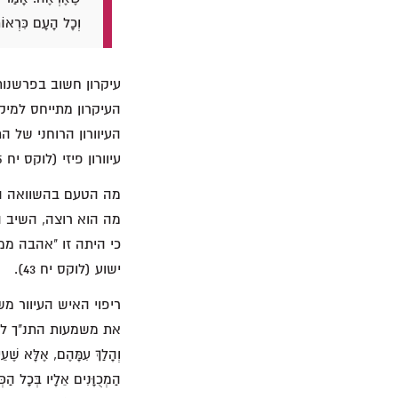
וְכָל הָעָם כִּרְאוֹתָ
העיקרון מתייחס למיקו
עיוורון פיזי (לוקס יח 35–43).
מה הטעם בהשוואה הזו?
כי היתה זו "אהבה ממ
ישוע (לוקס יח 43).
ריפוי האיש העיוור מ
את משמעות התנ"ך לאחר מפג
וְהָלַךְ עִמָּהֶם, אֶלָּא שֶׁ
הַמְכֻוָּנִים אֵלָיו בְּכָל הַ