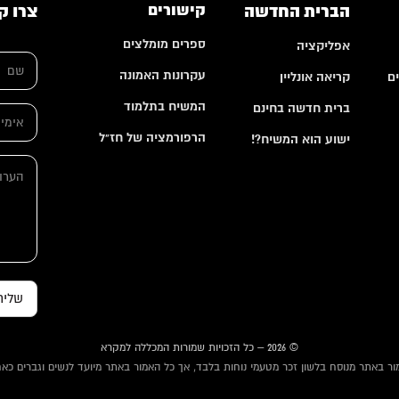
הברית החדשה
קישורים
צרו ק
ספרים מומלצים
אפליקציה
ש
ם
עקרונות האמונה
ם
קריאה אונליין
*
א
המשיח בתלמוד
ברית חדשה בחינם
א
י
י
מ
הרפורמציה של חז"ל
ישוע הוא המשיח?!
מ
י
י
י
ה
י
ל
ע
ל
ש
ר
*
ם
ו
א
ת
י
מ
י
י
ל
שליח
© 2026 – כל הזכויות שמורות המכללה למקרא
ור באתר מנוסח בלשון זכר מטעמי נוחות בלבד, אך כל האמור באתר מיועד לנשים וגברים כאח