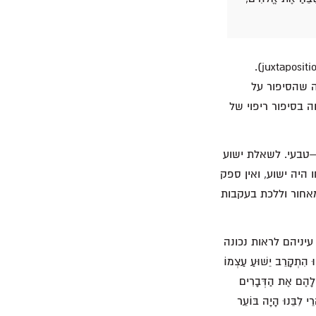
עיקרון חשוב בפרשנות המקרא, שלעתים קרובות זוכה להתעלמות, מכונה עקרון הסמיכות (juxtaposition).
רה שהסיפור על
מידים ביחס לנבואות הסבל והמוות של המשיח (לוקס יח 31–34) מלווה בסיפור ריפוי של
ל–טבעי. לשאלת ישוע
כשעיניו נפקחו היה ישוע, ואין ספק
מאחור וללכת בעקבות
יניהם לראות נכונה
קָרֵב יֵשׁוּעַ עַצְמוֹ
ר לָהֶם אֶת הַדְּבָרִים
י לִבֵּנוּ הָיָה בּוֹעֵר