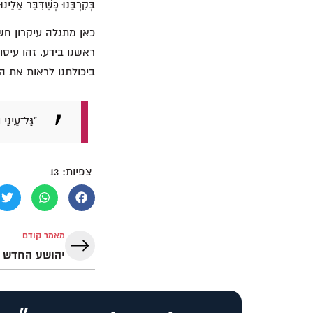
בְּקִרְבֵּנוּ כְּשֶׁדִּבֵּר אֵלֵינוּ בַּדֶּר
כאן מתגלה עיקרון חש
ראשנו בידע. זהו עיסוק
ביכולתנו לראות את ה
"גַּל־עֵינַי
צפיות:
13
מאמר קודם
יהושע החדש