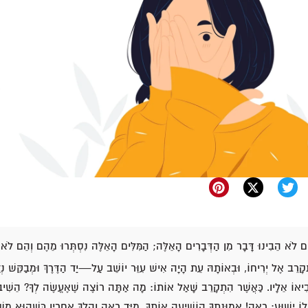
 לֹא הֵבִינוּ דָּבָר מִן הַדְּבָרִים הָאֵלֶּה; הַמִּלִּים הָאֵלֶּה נִסְתְּרוּ מֵהֶם וְהֵם לֹא יָ
ָרֵב אֶל יְרִיחוֹ, וּבְאוֹתָהּ עֵת הָיָה אִישׁ עִוֵּר יוֹשֵׁב עַל—יַד הַדֶּרֶךְ וּמְבַקֵּשׁ נְ
ֲבִיאוֹ אֵלָיו. כַּאֲשֶׁר הִתְקָרֵב שָׁאַל אוֹתוֹ: מָה אַתָּה רוֹצֶה שֶׁאֶעֱשֶׂה לְךָ? הֵשִׁיב:
ֹ יֵשׁוּעַ: רְאֵה! אֱמוּנָתְךָ הוֹשִׁיעָה אוֹתְךָ. מִיָּד רָאָה וְהָלַךְ אַחֲרָיו כְּשֶׁהוּא מְש