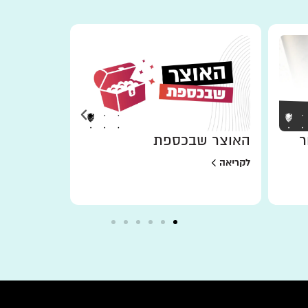
ר
האוצר שבכספת
למען מי 
לקריאה
לקריאה