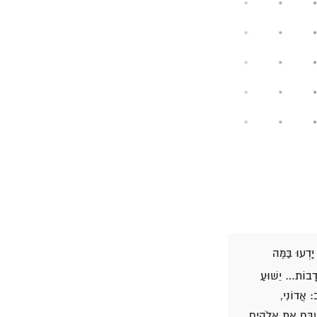
דְעוּ בַּמֶּה
דָבוֹת… יֵשׁוּעַ
 אֲדוֹנִי,
ַׁבֵּחַ אֶת אֱלֹהִים,