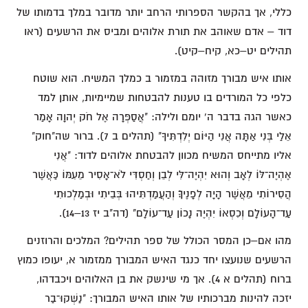
כללי, אך בהקשר הספרותי הרחב יותר מדובר במלך בדמותו של
דוד – אדם שאוהב את תורת אלוהים ומביס את הרשעים (ראו
תהילים יט–כא, קיח–קיט).
אותו איש מבורך מזוהה במזמור ב כמלך המשיח. הוא שוטח
כלפי כל המורדים בו טענות להבטחות שמיימיות, אותן למד
כאשר הגה בדבר ה' יומם ולילה: "אֲסַפְּרָה אֶל חֹק יְהוָה אָמַר
אֵלַי בְּנִי אַתָּה אֲנִי הַיּוֹם יְלִדְתִּיךָ" (תהלים ב 7). ברור שה"חוק"
אליו מתייחס המשיח מכוון להבטחת אלוהים לדוד: "אֲנִי
אֶהְיֶה־לּוֹ לְאָב וְהוּא יִהְיֶה־לִּי לְבֵן וְחַסְדִּי לֹא־אָסִיר מֵעִמּוֹ כַּאֲשֶׁר
הֲסִירוֹתִי מֵאֲשֶׁר הָיָה לְפָנֶיךָ׃ וְהַעֲמַדְתִּיהוּ בְּבֵיתִי וּבְמַלְכוּתִי
עַד־הָעוֹלָם וְכִסְאוֹ יִהְיֶה נָכוֹן עַד־עוֹלָם" (דה"ב יז 13–14).
מהו אם–כן המסר הכולל של ספר תהילים? המלכים והרוזנים
הרשעים שנועצו יחד כנגד האיש המבורך ממזמור א, יעופו כמוץ
ברוח (תהלים א 4). אך מי שינשק את בן האלוהים ויכבדהו,
יזכה להינות מברכותיו של אותו האיש המבורך: "נַשְּׁקוּ־בַר