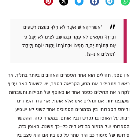
"אַשְׁרֵי־הָאִישׁ אֲשֶׁר לֹא הָלַךְ בַּעֲצַת רְשָׁעִים
וּבְדֶרֶךְ חַטָּאִים לֹא עָמָד וּבְמוֹשַׁב לֵצִים לֹא יָשָׁב׃ כִּי
אִם בְּתוֹרַת יְהוָה חֶפְצוֹ וּבְתוֹרָתוֹ יֶהְגֶּה יוֹמָם וָלָיְלָה"
(תהלים א 1–2).
אין ספק, תהילים הוא אחד הספרים האהובים ביותר בתנ"ך. אך
כאשר מתחילים את מסע הקריאה בספר, יש לשאול האם עדיף
לקרוא את תהילים כספר אחד או כאוסף של תפילות ותשבחות
שקובצו יחד. אם תהלים אינו אלא אוסף, אזי סדר הפרקים
והיחס הספרותי בין מזמורים הסמוכים אחד לשני לא ישפיע
רבות על האופן בו נפרש ונבין אותם. במקרה כזה, ההקשר
הספרותי של מזמור כב לא היה כל–כך משנה. באופן כזה,
פירושו של מזמור כב היה נותר על כנו בין אם הוא ניצב בין