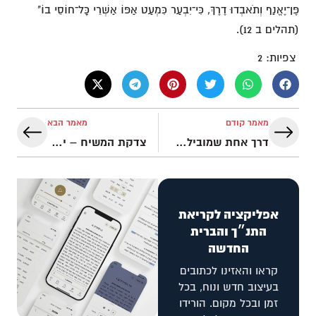
פֶּן־יֶאֱנַף וְתֹאבְדוּ דֶרֶךְ, כִּי־יִבְעַר כִּמְעַט אַפּוֹ אַשְׁרֵי כָּל־חוֹסֵי בוֹ"
(תהלים ב 12).
צפיות:
2
מאמר קודם
מאמר הבא
דרך אחת שמובילה לחיים
צדקת המשיח – יסוד ניצחוננו
אפליקציה לקריאת
התנ״ך והברית
החדשה
קראו והאזינו לכתובים
בעיצוב חדש ונוח, בכל
זמן ובכל מקום. הורידו