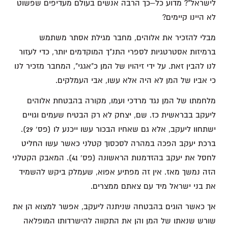
לישראל"? מדוע כל–כך הרבה אנשים בעולם מעדיפים שפשוט
לא היינו קיימים?
מבלי להזכיר את אלוהים, מחבר מגילת אסתר משתמש
ברמיזות אסטרטגיות לספרי התנ"ך המוקדמים יותר, כדי לעזור
לנו להבין זאת. על ידי זיהויו של המן כ"אגגי", המחבר מזכיר לנו
כי אביו של המן לא היה אלא עשו, אבי העמלקים.
מלחמתו של המן נגד מרדכי ועמו, מקורה בהבטחת אלוהים
ליעקב בבראשית כז. שם, יצחק לא רק הבטיח שעמים וגויים
ישתחוו ליעקב, אלא גם שאחיו הבכור עשו ייכנע לו (פס' 29).
ברכת יעקב הפכה במהרה לסכסוך קטלני כאשר עשו החליט
לחסל את יעקב בהזדמנות הראשונה (פס' 41). המאבק הקטלני
הזה נמשך מאז. אין זה מפתיע אפוא, שעמלק ביקש להשמיד
את בני ישראל מיד עם צאתם ממצרים.
אך כאשר הוגים בהבטחה שניתנה ליעקב, אפשר למצוא הן את
שורש שנאתו של המן והן את התקווה להישרדותו המופלאה