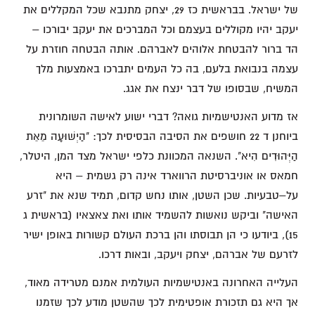
של ישראל. בבראשית כז 29, יצחק מתנבא שכל המקללים את
יעקב יהיו מקוללים בעצמם וכל המברכים את יעקב יבורכו –
הד ברור להבטחת אלוהים לאברהם. אותה הבטחה חוזרת על
עצמה בנבואת בלעם, בה כל העמים יתברכו באמצעות מלך
המשיח, שבסופו של דבר ינצח את אגג.
אז מדוע האנטישמיות גואה? דברי ישוע לאישה השומרונית
ביוחנן ד 22 חושפים את הסיבה הבסיסית לכך: "הַיְשׁוּעָה מֵאֵת
הַיְּהוּדִים הִיא". השנאה המכוונת כלפי ישראל מצד המן, היטלר,
חמאס או אוניברסיטת הרווארד אינה רק גשמית – היא
על–טבעיות. שכן השטן, אותו נחש קדום, תמיד שנא את "זרע
האישה" וביקש נואשות להשמיד אותו ואת צאצאיו (בראשית ג
15), ביודעו כי הן תבוסתו והן ברכת העולם קשורות באופן ישיר
לזרעם של אברהם, יצחק ויעקב, ובאות דרכו.
העלייה האחרונה באנטישמיות העולמית אמנם מטרידה מאוד,
אך היא גם תזכורת אופטימית לכך שהשטן מודע לכך שזמנו