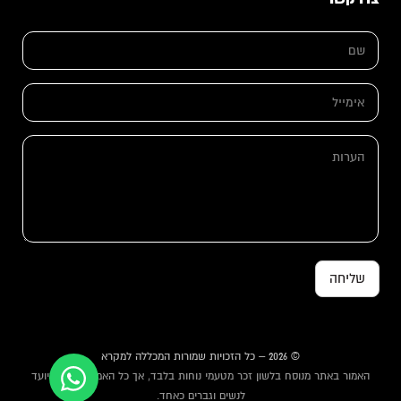
א
ש
י
ם
מ
*
י
י
א
ל
י
ש
מ
ם
י
ה
ש
י
ע
ם
ל
ר
*
ו
ת
שליחה
© 2026 – כל הזכויות שמורות המכללה למקרא
האמור באתר מנוסח בלשון זכר מטעמי נוחות בלבד, אך כל האמור באתר מיועד
לנשים וגברים כאחד.