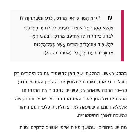
"וַיַּרְא הָמָן, כִּי־אֵין מָרְדֳּכַי, כֹּרֵעַ וּמִשְׁתַּחֲוֶה לוֹ
וַיִּמָּלֵא הָמָן חֵמָה׃ 6 וַיִּבֶז בְּעֵינָיו, לִשְׁלֹח יָד בְּמָרְדֳּכַי
לְבַדּוֹ, כִּי־הִגִּידוּ לוֹ אֶת־עַם מָרְדֳּכָי וַיְבַקֵּשׁ הָמָן,
לְהַשְׁמִיד אֶת־כָּל־הַיְּהוּדִים אֲשֶׁר בְּכָל־מַלְכוּת
אֲחַשְׁוֵרוֹשׁ עַם מָרְדֳּכָי" (אסתר ג 5–6).
במבט ראשון, החלטתו של המן להשמיד את כל היהודים רק
בשל יהודי אחד, סותרת לחלוטין את ההיגיון האנושי. מדוע
כל–כך הרבה שנאה? אנו עשויים להסביר את התנהגותו
הרצחנית של המן לאור האגו המנופח שלו או ילדותו הקשה –
אלמלא העובדה ששנאה לא רציונלית זו כלפי העם היהודי
נמשכה לאורך ההיסטוריה.
מה יש ביהודים, שמושך מאות אלפי אנשים לדקלם "מוות