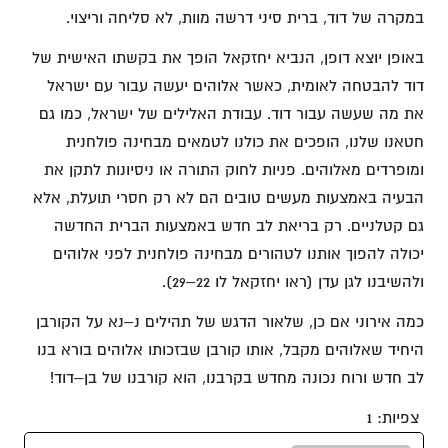
במקרה של דוד, ברית סיני דרשה מוות, לא סליחה וריצוי.
באופן יוצא דופן, הנביא יחזקאל הופך את בקשתו האישית של
דוד להבטחה לאומית, כאשר אלוהים יעשה עבור עם ישראל
את מה שעשה עבור דוד. עבודת האלילים של ישראל, כמו גם
חטאנו שלנו, הופכים את כולנו לטמאים מבחינה פולחנית
ומופרדים מאלוהים. פניות לחוק התורה או ניסיונות לתקן את
הבעיה באמצעות מעשים טובים הם לא רק חסרי תועלת, אלא
גם קטלניים. רק בריאת לב חדש באמצעות הברית החדשה
יכולה להפוך אותנו לטהורים מבחינה פולחנית לפני אלוהים
ולהשיבנו לגן עדן (ראו יחזקאל לו 22–29).
כמה אירוני אם כן, שלאור הדגש של תהילים נ–נא על הקורבן
היחיד שאלוהים מקבל, אותו קורבן שבזכותו אלוהים בורא בנו
לב חדש ורוח נכונה מחדש בקרבנו, הוא קורבנו של בן–דוד!
צפיות:
1