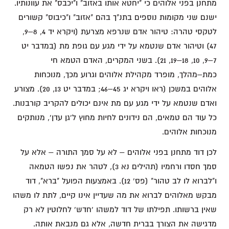
מתחנן בפני אלוהים כי "יחטא אותו באזוב" ו"יכבס" את עוונותיו.
ישנם שני מקומות נוספים בתנ"ך בהם "אזוב" ו"כיבוס" קשורים
לטקסי טהרה: טיהור אדם שנרפא מצרעת (ויקרא יד 4, 8–9,
47) וטיהור אדם שנטמא על ידי מגע עם גופת מת (במדבר יט
7–9, 10, 18–19, 21). בשני המקרים, האדם הטמא חי
כמת–מהלך, מופרד מקהילת אלוהים וגרוע מכך, מנוכחות
אלוהים במשכן (ראו ויקרא יג 45–46; במדבר יט 13, 20). מצורע
ואדם שנטמא על ידי מגע עם מת אינם יכולים להקריב קורבנות.
כל עוד הם טמאים, הם נידונים לחיות מחוץ ל'גן עדן', מנותקים
מנוכחות אלוהים.
לכן דוד מתחנן בפני אלוהים – לא על סמך התורה – אלא על
סמך חסדו ורחמיו (תהילים נא 3), לטהר את נפשו הטמאה
ו"לברוא לו לב טהור" (פס' 12). באמצעות הפועל "ברא", דוד
מבקש מאלוהים לברוא את מה שעדיין אינו קיים, לתת לו משהו
שאין ברשותו. תפילתו של דוד למשהו 'חדש' לחלוטין לא רק
מדגישה את הצורך בברית חדשה, אלא גם מנבאת אותה.