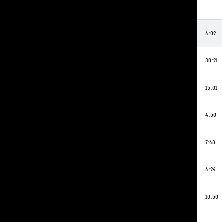
4:02
30:21
15:01
4:50
7:48
4:24
10:50