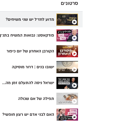
סרטונים
מדוע לחז"ל יש שני משיחים?
פודקאסט: נבואות המשיח בתנ"ך
הקורבן האחרון של יום כיפור
ישובו בנים | דרור מוסיקה
ישראל ניסה להתעלם זמן מה...
תפילה של אם שכולה
האם לבני אדם יש רצון חופשי?