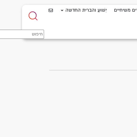
ים משיחיים
יֵשׁוּעַ והברית החדשה