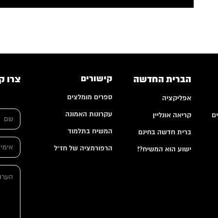
הברית החדשה
קישורים
צרו ק
ספרים מומלצים
אפליקציה
ש
עקרונות האמונה
ם
קריאה אונליין
ם
*
המשיח בתלמוד
ברית חדשה בחינם
ש
א
ם
הרפורמציה של חז"ל
י
ישוע הוא המשיח?!
ה
מ
ע
י
ר
ה
י
ו
ע
ל
ת
ר
*
*
ו
ת