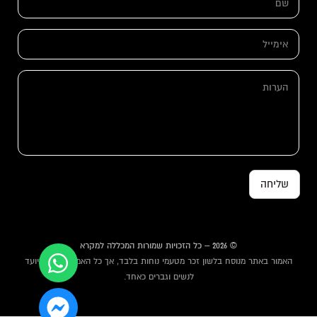
ם
*
א
י
מ
א
י
ה
י
י
ע
מ
ל
ר
י
*
ו
י
ת
ל
ה
ע
ר
ו
שליחה
ת
*
© 2026 – כל הזכויות שמורות המכללה למקרא
האמור באתר מנוסח בלשון זכר מטעמי נוחות בלבד, אך כל האמור באתר מיועד
לנשים וגברים כאחד.