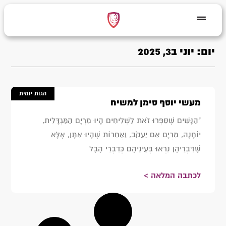
יום: יוני ב3, 2025
הגות יומית
מעשי יוסף סימן למשיח
"הַנָּשִׁים שֶׁסִּפְּרוּ זֹאת לַשְּׁלִיחִים הָיוּ מִרְיָם הַמַּגְדָּלִית,
יוֹחָנָה, מִרְיָם אֵם יַעֲקֹב, וַאֲחֵרוֹת שֶׁהָיוּ אִתָּן, אֶלָּא
שֶׁדִּבְרֵיהֶן נִרְאוּ בְּעֵינֵיהֶם כְּדִבְרֵי הֶבֶל
לכתבה המלאה >