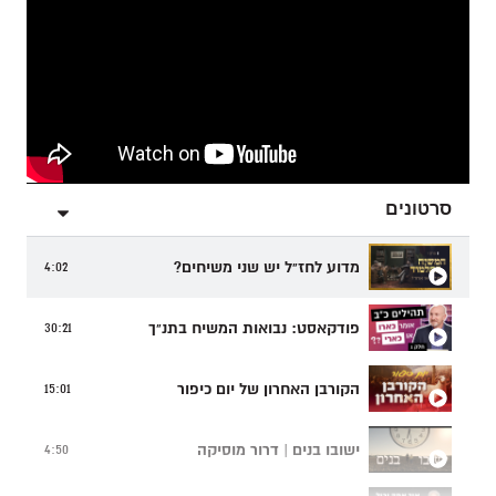
סרטונים
מדוע לחז"ל יש שני משיחים?
4:02
פודקאסט: נבואות המשיח בתנ"ך
30:21
הקורבן האחרון של יום כיפור
15:01
ישובו בנים | דרור מוסיקה
4:50