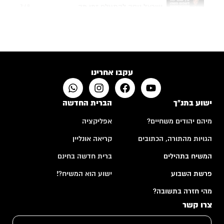
ישראל ניסה להתעלם זמן מה...
7:48
תפילה של אם שכולה
4:24
האם לבני אדם יש רצון חופשי?
10:50
עקבו אחרינו
ישוע בתנ"ך
הברית החדשה
מיהם יהודים משחיים?
אפליקציה
הגויות מהתורה, הכתובים
קריאה אונליין
המשיח בתהילים
ברית חדשה בחינם
פרשת השבוע
ישוע הוא המשיח?!
מהי חזרה בתשובה?
צרו קשר
ש