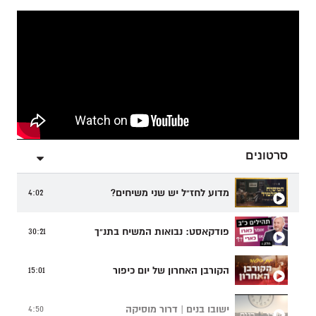
סרטונים
מדוע לחז"ל יש שני משיחים?
4:02
פודקאסט: נבואות המשיח בתנ"ך
30:21
הקורבן האחרון של יום כיפור
15:01
ישובו בנים | דרור מוסיקה
4:50