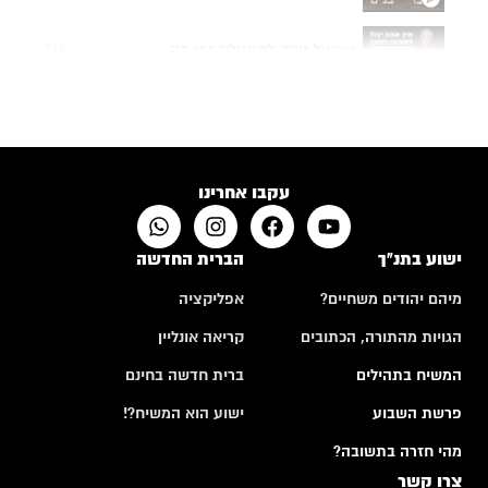
ישראל ניסה להתעלם זמן מה...
7:48
תפילה של אם שכולה
4:24
האם לבני אדם יש רצון חופשי?
10:50
עקבו אחרינו
ישוע בתנ"ך
הברית החדשה
מיהם יהודים משחיים?
אפליקציה
הגויות מהתורה, הכתובים
קריאה אונליין
המשיח בתהילים
ברית חדשה בחינם
פרשת השבוע
ישוע הוא המשיח?!
מהי חזרה בתשובה?
צרו קשר