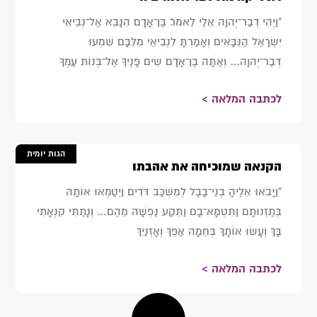
"וַיְהִי דְבַר־יְהוָה אֵלַי לֵאמֹר׃ בֶּן־אָדָם הִנָּבֵא אֶל־נְבִיאֵי
יִשְׂרָאֵל הַנִּבָּאִים וְאָמַרְתָּ לִנְבִיאֵי מִלִּבָּם שִׁמְעוּ
דְּבַר־יְהוָה… וְאַתָּה בֶן־אָדָם שִׂים פָּנֶיךָ אֶל־בְּנוֹת עַמְּךָ
לכתבה המלאה >
הגות יומית
הקנאה שמוכיחה את אהבתו
"וַיָּבֹאוּ אֵלֶיהָ בְנֵי־בָבֶל לְמִשְׁכַּב דֹּדִים וַיְטַמְּאוּ אוֹתָהּ
בְּתַזְנוּתָם וַתִּטְמָא־בָם וַתֵּקַע נַפְשָׁהּ מֵהֶם… וְנָתַתִּי קִנְאָתִי
בָּךְ וְעָשׂוּ אוֹתָךְ בְּחֵמָה אַפֵּךְ וְאָזְנַיִךְ
לכתבה המלאה >