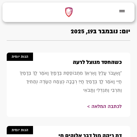
יום: נובמבר ב19, 2025
הגות יומית
כשהחסד מנוצל לרעה
"וָאֶעֱבֹר עָלַיִךְ וָאֶרְאֵךְ מִתְבּוֹסֶסֶת בְּדָמָיִךְ וָאֹמַר לָךְ בְּדָמַיִךְ
חֲיִי וָאֹמַר לָךְ בְּדָמַיִךְ חֲיִי׃ רְבָבָה כְּצֶמַח הַשָּׂדֶה נְתַתִּיךְ
וַתִּרְבִּי וַתִּגְדְּלִי וַתָּבֹאִי
לכתבה המלאה >
הגות יומית
דת ריקה מול דבר אלוהים חי