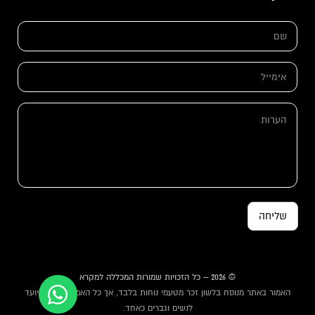
א
ש
י
ם
מ
*
י
י
א
ל
י
*
מ
*
י
ה
י
ע
ל
ר
*
ו
ת
שליחה
© 2026 – כל הזכויות שמורות המכללה למקרא
האמור באתר מנוסח בלשון זכר מטעמי נוחות בלבד, אך כל האמור באתר מיועד
לנשים וגברים כאחד.