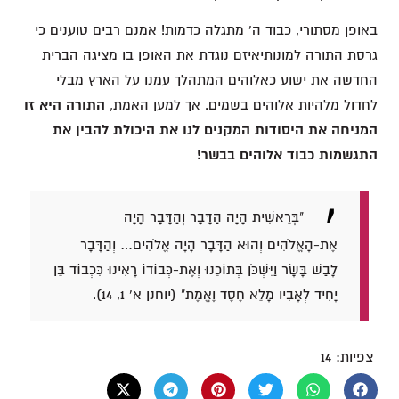
באופן מסתורי, כבוד ה' מתגלה כדמות! אמנם רבים טוענים כי
גרסת התורה למונותיאיזם נוגדת את האופן בו מציגה הברית
החדשה את ישוע כאלוהים המתהלך עמנו על הארץ מבלי
לחדול מלהיות אלוהים בשמים. אך למען האמת,
התורה היא זו
המניחה את היסודות המקנים לנו את היכולת להבין את
התגשמות כבוד אלוהים בבשר!
"בְּרֵאשִׁית הָיָה הַדָּבָר וְהַדָּבָר הָיָה
אֶת-הָאֱלֹהִים וְהוּא הַדָּבָר הָיָה אֱלֹהִים… וְהַדָּבָר
לָבַשׁ בָּשָׂר וַיִּשְׁכֹּן בְּתוֹכֵנוּ וְאֶת-כְּבוֹדוֹ רָאִינוּ כִּכְבוֹד בֵּן
יָחִיד לְאָבִיו מָלֵא חֶסֶד וֶאֱמֶת" (יוחנן א' 1, 14).
צפיות:
14