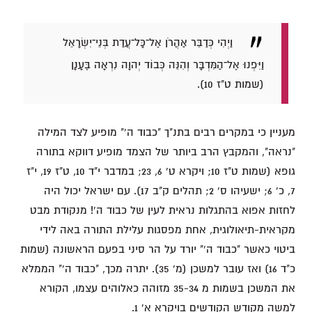
וַיְהִי כְּדַבֵּר אַהֲרֹן אֶל־כָּל־עֲדַת בְּנֵי־יִשְׂרָאֵל
וַיִּפְנוּ אֶל־הַמִּדְבָּר וְהִנֵּה כְּבוֹד יְהוָה נִרְאָה בֶּעָנָן
(שמות ט"ז 10).
מעניין כי במקרים רבים בתנ"ך "כבוד ה'" מופיע לצד המילה
"נראה", והמקבץ הרב ביותר של הצמד מופיע דווקא בתורה
גופא (שמות ט"ז 10; ויקרא ט' 6, 23; במדבר י"ד 10, ט"ז 19, י"ז
7, כ' 6; ישעיהו ס' 2; תהלים ק"ב 17). עם ישראל יכול היה
לחזות אפוא בהתגלות נראית לעין של כבוד ה'! מנקודת מבט
מקראית-תיאולוגית, אחת מפסגות עלילת התורה באה לידי
ביטוי כאשר "כבוד ה'" יורד על הר סיני בפעם הראשונה (שמות
כ"ד 16) ואז עובר למשכן (מ' 35). יתרה מכך, "כבוד ה'" הממלא
את המשכן בשמות מ 35-34 מזוהה כאלוהים עצמו, הקורא
למשה מקודש הקודשים בויקרא א' 1.