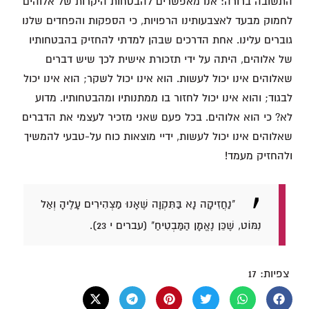
התשובה ברורה: אנו מאפשרים להבטחות היקרות של אלוהים
לחמוק מבעד לאצבעותינו הרפויות, כי הספקות והפחדים שלנו
גוברים עלינו. אחת הדרכים שבהן למדתי להחזיק בהבטחותיו
של אלוהים, היתה על ידי תזכורת אישית לכך שיש דברים
שאלוהים אינו יכול לעשות. הוא אינו יכול לשקר; הוא אינו יכול
לבגוד; והוא אינו יכול לחזור בו ממתנותיו ומהבטחותיו. מדוע
לא? כי הוא אלוהים. בכל פעם שאני מזכיר לעצמי את הדברים
שאלוהים אינו יכול לעשות, ידיי מוצאות כוח על-טבעי להמשיך
ולהחזיק מעמד!
"נַחֲזִיקָה נָא בַּתִּקְוָה שֶׁאָנוּ מַצְהִירִים עָלֶיהָ וְאַל
נִמּוֹט, שֶׁכֵּן נֶאֱמָן הַמַּבְטִיחַ" (עברים י 23).
צפיות:
17