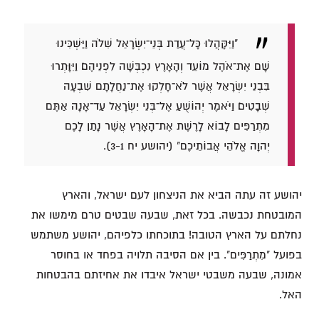
"וַיִּקָּהֲלוּ כָּל־עֲדַת בְּנֵי־יִשְׂרָאֵל שִׁלֹה וַיַּשְׁכִּינוּ
שָׁם אֶת־אֹהֶל מוֹעֵד וְהָאָרֶץ נִכְבְּשָׁה לִפְנֵיהֶם׃ וַיִּוָּתְרוּ
בִּבְנֵי יִשְׂרָאֵל אֲשֶׁר לֹא־חָלְקוּ אֶת־נַחֲלָתָם שִׁבְעָה
שְׁבָטִים׃ וַיֹּאמֶר יְהוֹשֻׁעַ אֶל־בְּנֵי יִשְׂרָאֵל עַד־אָנָה אַתֶּם
מִתְרַפִּים לָבוֹא לָרֶשֶׁת אֶת־הָאָרֶץ אֲשֶׁר נָתַן לָכֶם
יְהוָה אֱלֹהֵי אֲבוֹתֵיכֶם" (יהושע יח 3-1).
יהושע זה עתה הביא את הניצחון לעם ישראל, והארץ
המובטחת נכבשה. בכל זאת, שבעה שבטים טרם מימשו את
נחלתם על הארץ הטובה! בתוכחתו כלפיהם, יהושע משתמש
בפועל "מִתְרַפִּים". בין אם הסיבה תלויה בפחד או בחוסר
אמונה, שבעה משבטי ישראל איבדו את אחיזתם בהבטחות
האל.