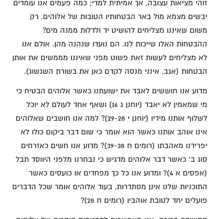
זוהי מציאות עצובה, אך אמיתית למדי; כמה פעמים אנו עומדים
יבשים מצמא מול באר הבטחותיו הטובות של אלוהים, רק
משום שאיננו מצליחים להושיט יד ולדלות ממנה מים?
ההבטחות האלו שייכות לנו. הם נועדו שנהנה מהן. אולם אנו
לא מצליחים לעשות זאת פשוט מפני שאיננו מממשים את אותן
הבטחות (אגב, אינני מנסה לקדם כאן את בשורת השגשוג).
מדוע אנו חוששים לאבד את ישועתנו כאשר אלוהים הבטיח כי
מי שמאמין לא יאבד (יוחנן ג 16) ושאף אחד לעולם לא יוכל
לשלוף אותנו מידיו (יוחנן י 29-28)? למה אנו חושבים שאלוהים
אינו אוהב אותנו כאשר הוא אומר כי שום דבר ביקום כולו לא
יפרידנו מאהבתו (רומים ח 39-38)? מדוע אנו חשים כאזרחים
סוג ב' כאשר דבר אלוהים מדגיש כי נבחרנו מלפני היווסד תבל
(אפסים א 4)? ומדוע אנו כל כך מפחדים או כועסים כאשר
התוכניות שלנו אינן מסתדרות, בעוד אלוהים אומר שכל הדברים
פועלים יחד לטובת אוהביו (רומים ח 28)?