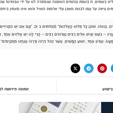
נו בשמים, זו באמת ובתמים האמונה שנמסרה לנו על ידי אבותינו! שכ
ם ציווה על עמו לבנות משכן עלי אדמות הואיל והוא אינו מאמין ביחס
ִׁיחַ, בְּגוּפוֹ, שׁוֹכֵן כָּל מְלוֹא הָאֱלֹהוּת" (קולוסים ב 9).
"וְגַם אִם יֵשׁ הַקְּרוּיִי
ָּאָרֶץ – כְּשֵׁם שֶׁיֵּשׁ אֵלִים רַבִּים וַאֲדוֹנִים רַבִּים – הֲרֵי לָנוּ יֵשׁ אֱלֹהִים אֶחָד, 
לְמַעֲנוֹ; וְאָדוֹן אֶחָד, יֵשׁוּעַ הַמָּשִׁיחַ, אֲשֶׁר הַכֹּל דַּרְכּוֹ וְדַרְכּוֹ אֲנַחְנוּ מִתְקַיְּמִים"
בישוע
אמונה פירושה לב