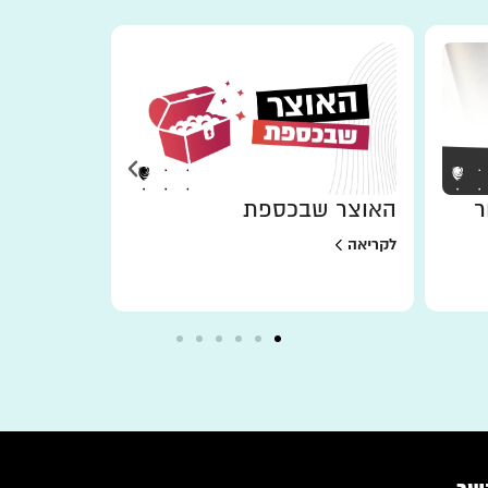
ר
האוצר שבכספת
למען מי 
לקריאה
לקריאה