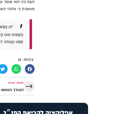
העת בה הוא שומר עלי
מאשרת כי אלוהי השמי
"הֵן בַּמָּש
בַּשָּׁמַיִם וְאִם ב
מִמֶּנּוּ וַאֲנַחְנוּ 
צפיות:
18
מאמר קודם
הצורך הנואש 
אפליקציה לקריאת התנ״ך