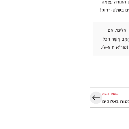
ן התורה עצמה
ים בשלט-רחוק!
ם 'אֵלִים', אִם
הָאָב אֲשֶׁר הַכֹּל
 (קור"א ח 6-5).
מאמר הבא
טוח באלוהים