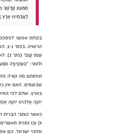
מִמְּעוֹן קָדְשְׁךָ מ
לַאֲבֹתֵינוּ אֶרֶץ זָבַת
בקלות אפשר לפספס א
הראוי
ולומר: "הַשְׁקִיפָה מִמְּעוֹן 
תפסתם מה קורה פה? 
שבשמים. האם אין כא
בארץ. אולם לפי החישו
יְהוָה אֱלֹהֵינוּ יְהוָה אֶחָ
אלוהי ישראל. הם אפי