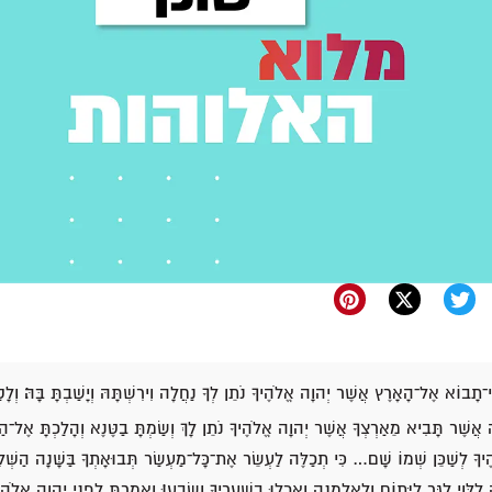
ּי־תָבוֹא אֶל־הָאָרֶץ אֲשֶׁר יְהוָה אֱלֹהֶיךָ נֹתֵן לְךָ נַחֲלָה וִירִשְׁתָּהּ וְיָשַׁבְתָּ בָּהּ׃ וְל
 אֲשֶׁר תָּבִיא מֵאַרְצְךָ אֲשֶׁר יְהוָה אֱלֹהֶיךָ נֹתֵן לָךְ וְשַׂמְתָּ בַטֶּנֶא וְהָלַכְתָּ אֶל־ה
יךָ לְשַׁכֵּן שְׁמוֹ שָׁם… כִּי תְכַלֶּה לַעְשֵׂר אֶת־כָּל־מַעְשַׂר תְּבוּאָתְךָ בַּשָּׁנָה הַשְּׁל
 לַלֵּוִי לַגֵּר לַיָּתוֹם וְלָאַלְמָנָה וְאָכְלוּ בִשְׁעָרֶיךָ וְשָׂבֵעוּ׃ וְאָמַרְתָּ לִפְנֵי יְהוָה אֱ