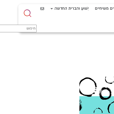
ים משיחיים
יֵשׁוּעַ והברית החדשה