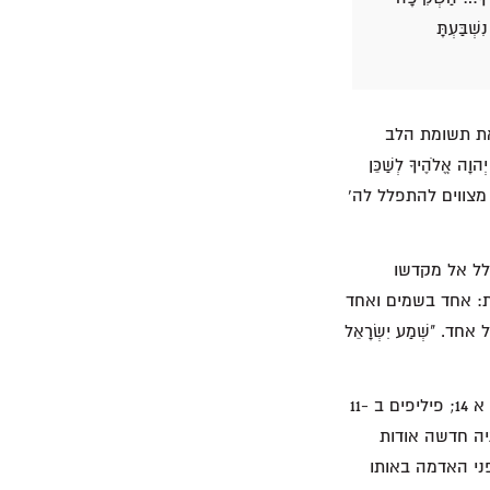
שְׁבַּעְתָּ
את תשומת הלב
ָה אֱלֹהֶיךָ לְשַׁכֵּן
אחר שנתנו מעשר ובעודם עומדים לפני משכן האלוהים (פס' 13-12), הם מצווים להתפלל לה'
לל אל מקדשו
ת: אחד בשמים ואחד
 "שְׁמַע יִשְׂרָאֵל
כאשר כותבי הברית החדשה מזהים את ישוע כיהוה עלי אדמות (מרקוס א 3-1; ד 41-35; יוחנן א 14; פיליפים ב 11-
הם אינם מציגים תיאולוגיה חדשה אודות
פני האדמה באותו