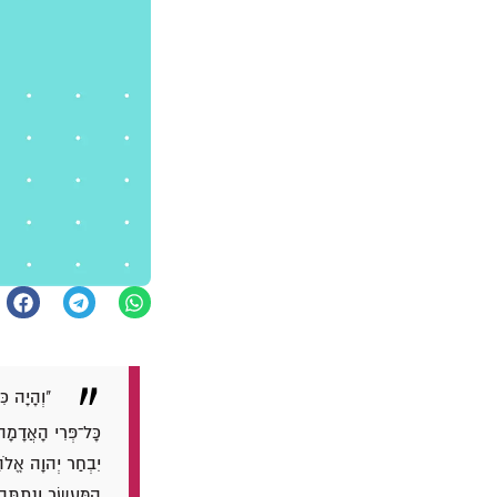
"וְהָיָה כִ
כָּל־פְּרִי הָאֲדָמָה
יִבְחַר יְהוָה אֱלֹהֶ
הַמַּעֲשֵׂר וְנָתַתָּה