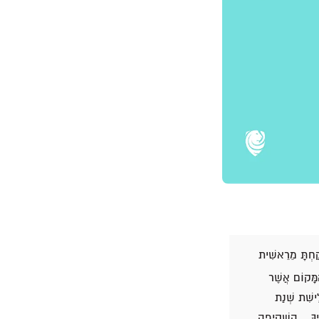
ָקַחְתָּ מֵרֵאשִׁית
ַמָּקוֹם אֲשֶׁר
ִישִׁת שְׁנַת
לֹהֶיךָ… הַשְׁקִיפָה