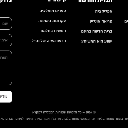
הברית החדשה
צרו ק
ספרים מומלצים
אפליקציה
ש
ש
ם
עקרונות האמונה
ם
קריאה אונליין
ם
ש
*
ם
המשיח בתלמוד
ברית חדשה בחינם
ה
א
ע
הרפורמציה של חז"ל
י
ישוע הוא המשיח?!
ר
מ
ו
י
ה
ת
י
ע
ל
ר
*
ו
ת
שליח
© 2026 – כל הזכויות שמורות המכללה למקרא
ור באתר מנוסח בלשון זכר מטעמי נוחות בלבד, אך כל האמור באתר מיועד לנשים וגברים כאח