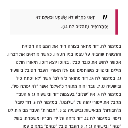
"וַאֲנִי כְחֵרֵשׁ לֹא אֶשְׁמָע וּכְאִלֵּם לֹא
יִפְתַּח־פִּיו" (תהלים לח 14).
במזמור לח, דוד מתאר בצורה חיה את המצוקה הפיזית
והרגשית שהביא על עצמו בגין חטאיו. כאשר קוראים את דבריו,
אפשר לחוש את כובד סבלו. באופן יוצא דופן, תיאורו חולק
מילים וביטויים משותפים עם אלו תאוריי העבד הסובל בישעיה
נג. במזמור לח 14, דוד מתואר כ"אילם" אשר "לא יפתח פיו"
ובישעיה נג 7, עבד יהוה מתואר כ"אילם" אשר "לא יפתח פיו".
במזמור לח 4, אין "שלום" בעצמות דוד ובישעיה נג 5 העבד
מקבל את ייסורי יהוה על "שלומנו". במזמור לח 6, דוד סובל
מ"חבורות" מבאישות ובישעיה נג 5, "חבורות" העבד מביאות לנו
ריפוי. במזמור לח 12, דוד נדחה על ידי חבריו ומשפחתו בשל
"נגעיו" ובישעיה נג 4, 8 העבד סובל "נגעים" במקום עמו.