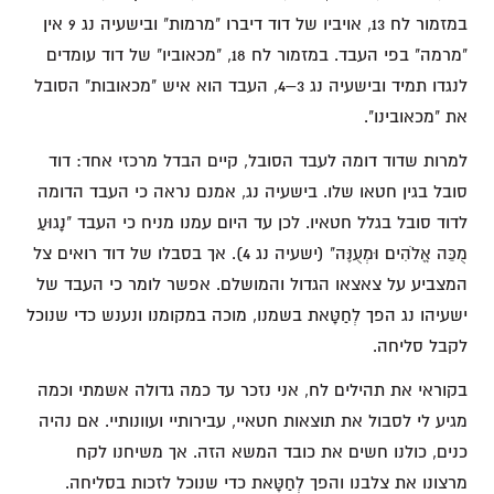
במזמור לח 13, אויביו של דוד דיברו "מרמות" ובישעיה נג 9 אין
"מרמה" בפי העבד. במזמור לח 18, "מכאוביו" של דוד עומדים
לנגדו תמיד ובישעיה נג 3–4, העבד הוא איש "מכאובות" הסובל
את "מכאובינו".
למרות שדוד דומה לעבד הסובל, קיים הבדל מרכזי אחד: דוד
סובל בגין חטאו שלו. בישעיה נג, אמנם נראה כי העבד הדומה
לדוד סובל בגלל חטאיו. לכן עד היום עמנו מניח כי העבד "נָגוּעַ
מֻכֵּה אֱלֹהִים וּמְעֻנֶּה" (ישעיה נג 4). אך בסבלו של דוד רואים צל
המצביע על צאצאו הגדול והמושלם. אפשר לומר כי העבד של
ישעיהו נג הפך לְחַטָּאת בשמנו, מוכה במקומנו ונענש כדי שנוכל
לקבל סליחה.
בקוראי את תהילים לח, אני נזכר עד כמה גדולה אשמתי וכמה
מגיע לי לסבול את תוצאות חטאיי, עבירותיי ועוונותיי. אם נהיה
כנים, כולנו חשים את כובד המשא הזה. אך משיחנו לקח
מרצונו את צלבנו והפך לְחַטָּאת כדי שנוכל לזכות בסליחה.