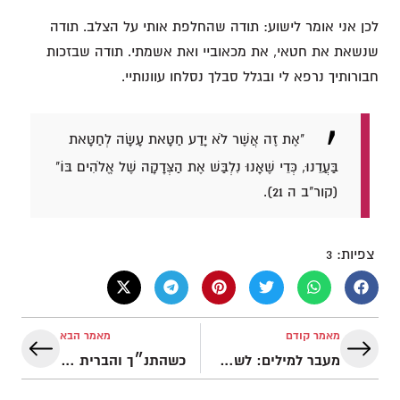
לכן אני אומר לישוע: תודה שהחלפת אותי על הצלב. תודה
שנשאת את חטאי, את מכאוביי ואת אשמתי. תודה שבזכות
חבורותיך נרפא לי ובגלל סבלך נסלחו עוונותיי.
"אֶת זֶה אֲשֶׁר לֹא יָדַע חַטָּאת עָשָׂה לְחַטָּאת
בַּעֲדֵנוּ, כְּדֵי שֶׁאָנוּ נִלְבַּשׁ אֶת הַצְּדָקָה שֶׁל אֱלֹהִים בּוֹ"
(קור"ב ה 21).
צפיות:
3
מאמר קודם
מאמר הבא
מעבר למילים: לשמוע את דבר אלוהים
כשהתנ״ך והברית החדשה נפגשים