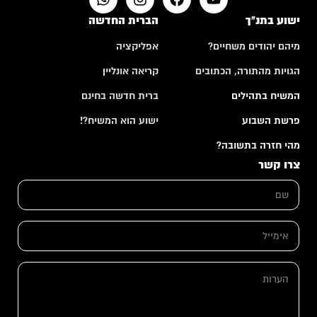
ישוע בתנ"ך
הברית החדשה
מיהם יהודים משחיים?
אפליקציה
הגויות מהתורה, הכתובים
קריאה אונליין
המשיח בתהילים
ברית חדשה בחינם
פרשת השבוע
ישוע הוא המשיח?!
מהי חזרה בתשובה?
צרו קשר
ש
ם
*
ה
א
ע
י
ר
מ
ו
י
ת
ה
י
ה
ע
ל
ע
ר
*
ר
ו
ו
ת