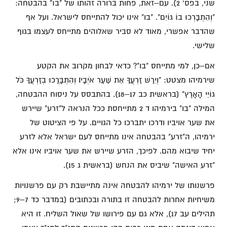
שני, בפס' 2). עם–זאת, פחות ברורה זהותו של "בוֹ" בהבטחה:
"וְהִתְבָּרְכוּ בוֹ גּוֹיִם". "בו" אינו יכול להתייחס לישראל. ועל אף
שהדבר אפשרי, מאוד לא סביר שאלוהים מתייחס לעצמו בגוף
שלישי.
אם–כן, למי מתייחס "בו"? כדאי לבחון מקרוב את הקטע
שירמיהו מצטט: "וְיִרַשׁ זַרְעֲךָ אֵת שַׁעַר אֹיְבָיו׃ וְהִתְבָּרֲכוּ בְזַרְעֲךָ כֹּל
גּוֹיֵי הָאָרֶץ" (בראשית כב 17–18). בהתבסס על ניסוח ההבטחה,
המילה "בו" בירמיהו ד 2 מתייחסת ככל הנראה ל"זרע" שיירש
את שער אויביו ודרכו יתברכו כל הגויים. על פי הציטוט של
ירמיהו, ה"זרע" בהבטחה אינו מתייחס לעם ישראל אלא לזרע
יחיד שיבוא מהם. לפיכך, הזרע שיירש את שער אויביו אינו אלא
"זרע האישה" שיביס את הנחש (בראשית ג 15).
פרשנותו של ירמיהו להבטחה אינה מתיישבת רק עם פרשנויות
משיחיות אחרות להבטחה זו בתורה ובכתובים (במדבר כד 7–9;
תהילים עב 17), אלא גם עם פירושו של שאול השליח. זו היא