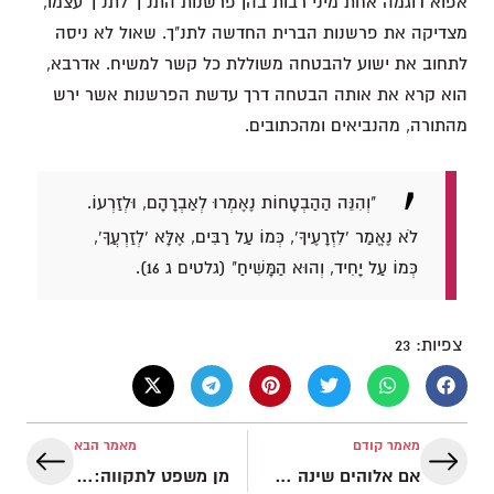
אפוא דוגמה אחת מיני רבות בהן פרשנות התנ"ך לתנ"ך עצמו,
מצדיקה את פרשנות הברית החדשה לתנ"ך. שאול לא ניסה
לתחוב את ישוע להבטחה משוללת כל קשר למשיח. אדרבא,
הוא קרא את אותה הבטחה דרך עדשת הפרשנות אשר ירש
מהתורה, מהנביאים ומהכתובים.
"וְהִנֵּה הַהַבְטָחוֹת נֶאֶמְרוּ לְאַבְרָהָם, וּלְזַרְעוֹ.
לֹא נֶאֱמַר 'לִזְרָעֶיךָ', כְּמוֹ עַל רַבִּים, אֶלָּא 'לְזַרְעֲךָ',
כְּמוֹ עַל יָחִיד, וְהוּא הַמָּשִׁיחַ" (גלטים ג 16).
צפיות:
23
מאמר קודם
מאמר הבא
אם אלוהים שינה את ציון, הוא יכול לשנות גם אותנו
מן משפט לתקווה: קריאה מחודשת בירמיהו