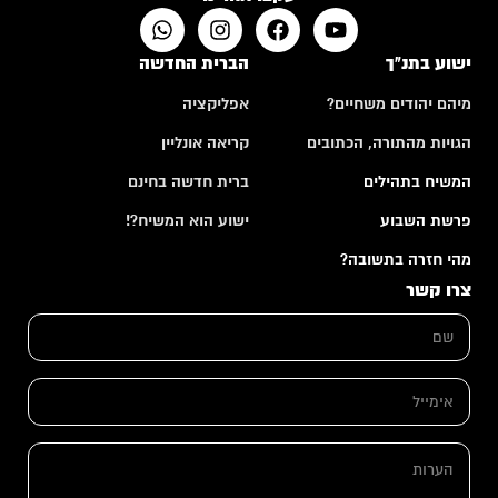
ישוע בתנ"ך
הברית החדשה
מיהם יהודים משחיים?
אפליקציה
הגויות מהתורה, הכתובים
קריאה אונליין
המשיח בתהילים
ברית חדשה בחינם
פרשת השבוע
ישוע הוא המשיח?!
מהי חזרה בתשובה?
צרו קשר
ש
ם
*
ש
א
ם
י
א
מ
י
י
מ
ה
י
י
ע
ל
י
ר