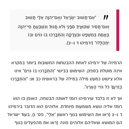
"אִם־תָּשׁוּב יִשְׂרָאֵל נְאֻם־יְהוָה אֵלַי תָּשׁוּב
וְאִם־תָּסִיר שִׁקּוּצֶיךָ מִפָּנַי וְלֹא תָנוּד׃ וְנִשְׁבַּעְתָּ חַי־יְהוָה
בֶּאֱמֶת בְּמִשְׁפָּט וּבִצְדָקָה וְהִתְבָּרְכוּ בוֹ גּוֹיִם וּבוֹ
יִתְהַלָּלוּ" (ירמיהו ד 1–2).
הרמיזה של ירמיהו לאחת ההבטחות החשובות ביותר במקרא
אינה מוטלת בספק. השימוש בביטוי "וְהִתְבָּרְכוּ בוֹ גּוֹיִם" אינו
אלא ציטוט כמעט מילה במילה של בראשית כב 18: "וְהִתְבָּרֲכוּ
בְזַרְעֲךָ כֹּל גּוֹיֵי הָאָרֶץ".
אך לא זו בלבד שירמיהו רומז לאותה הבטחה, האופן בו הוא
רומז אליה נושא משמעות מיוחדת. אלוהים הוא הדובר בירמיהו
ד 1–2 (ראו את השימוש בגוף ראשון "אֵלַי", פס' 1), בעוד ישראל
הם המושא שאליהם אלוהים פונה (ראו את מהפעלים בגוף