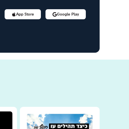
App Store
Google Play