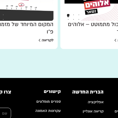
ל מתמוטט – אלוהים
המקום המיוחד של מזמו
פ"ו
לקריאה
הברית החדשה
קישורים
צרו ק
ספרים מומלצים
אפליקציה
ה
ש
ע
עקרונות האמונה
ם
קריאה אונליין
ם
ר