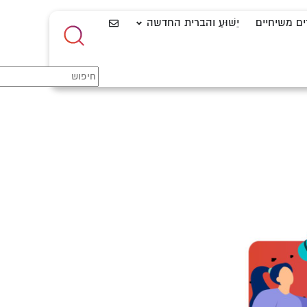
ים משיחיים
יֵשׁוּעַ והברית החדשה