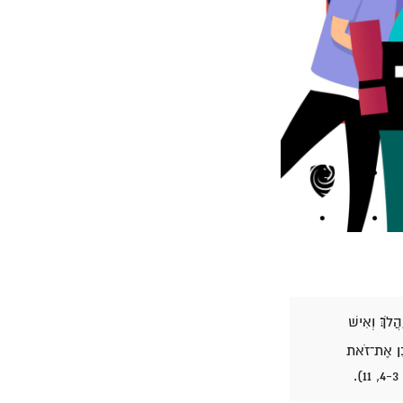
לֹךְ׃ וְאִישׁ
ָבֵן אֶת־זֹאת
.