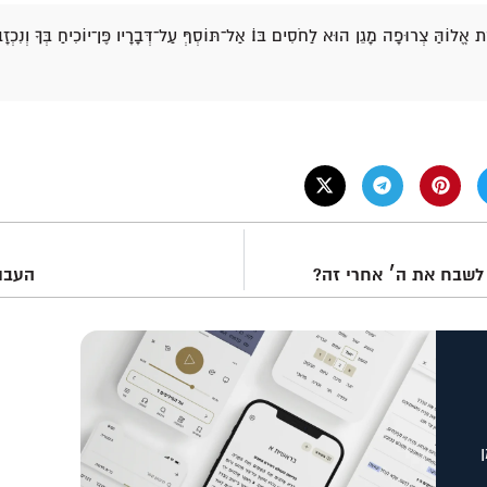
ת אֱלוֹהַּ צְרוּפָה מָגֵן הוּא לַחֹסִים בּוֹ׃ אַל־תּוֹסְףְּ עַל־דְּבָרָיו פֶּן־יוֹכִיחַ בְּךָ וְנִכ
לשבח את ה׳ אחרי זה?
העבו