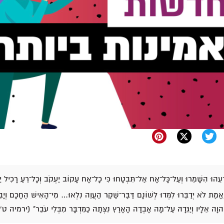
ֵהוּ הִשָּׁמֵרוּ וְעַל־כָּל־אָח אַל־תִּבְטָחוּ כִּי כָל־אָח עָקוֹב יַעְקֹב וְכָל־רֵעַ רָכִיל יַהֲ
ּ וֶאֱמֶת לֹא יְדַבֵּרוּ לִמְּדוּ לְשׁוֹנָם דַּבֶּר־שֶׁקֶר הַעֲוֵה נִלְאוּ… מִי־הָאִישׁ הֶחָכָם וְי
יְהוָה אֵלָיו וְיַגִּדָהּ עַל־מָה אָבְדָה הָאָרֶץ נִצְּתָה כַמִּדְבָּר מִבְּלִי עֹבֵר" (ירמיה ט' 4-3, 11)