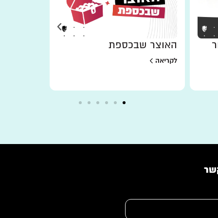
ר
האוצר שבכספת
למען מי 
לקריאה
לקריאה
שר