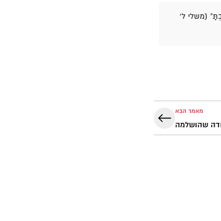
ְזָבְתָּ" (משלי ל'
מאמר הבא
דה שהושלמה