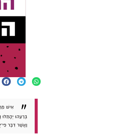
אִישׁ מֵרֵע
בְּרֵעֵהוּ יְהָתֵלּו
וַאֲשֶׁר דִּבֶּר פִּי־