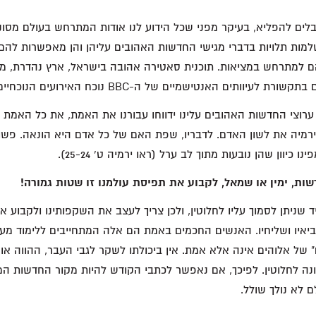
בלים להפליא, בעיקר מפני שכל הידוע לנו אודות המתרחש בעולם מסונ
שלמות תלויות בדברי מגישי החדשות האהובים עליהן והן מאפשרות להם
ם למתרחש במציאות. תוכנית סאטירה אהובה בישראל, ארץ נהדרת, מר
עיוותים האנטישמיים של ה-BBC נוכח האירועים הנוכחיים באיזור.
 ערוצי החדשות האהובים עלינו ידווחו עבורנו את האמת, את כל האמת
ירמיה את לשון האדם. לדבריו, שפת האם של כל אדם היא הונאה. פש
 כיוון שהן נובעות מתוך לב ערל (ראו ירמיה ט' 25-24).
ות, ימין או שמאל, לקבוע את תפיסת עולמנו זו שטות גמורה!
שניתן לסמוך עליו לחלוטין, ולכן צריך לעצב את השקפותינו ולקבוע את
יאיו ושליחיו. האנשים החכמים באמת הם אלה המתחייבים ללימוד מע
 של אלוהים אינה אלא אמת. אין ביכולתו לשקר לגבי העבר, ההווה או 
ונה לחלוטין. לפיכך, אם נאפשר לכתבי הקודש להיות מקור החדשות המוע
ם לא נולך שולל.