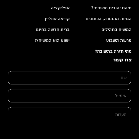
מיהם יהודים משחיים?
אפליקציה
הגויות מהתורה, הכתובים
קריאה אונליין
המשיח בתהילים
ברית חדשה בחינם
פרשת השבוע
ישוע הוא המשיח?!
מהי חזרה בתשובה?
צרו קשר
ש
ם
*
א
א
י
י
מ
מ
י
י
י
ה
י
ל
ע
ל
ש
ר
*
ם
ו
א
ת
י