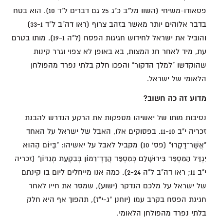
פסאודו-משיחי (השוו מל"ב כ"ג 25 גם דברים ל"ד 10). הוא בטח
בדבר אלוהים יותר מאשר בזהב צרוף (ראו דה"ב ל"ד 33-1)
והוביל את ישראל לחידוש חגיגות הפסח (ל"ה 19-1). מותו בטרם
עת, מיד לאחר חג המצות, בא באופן לא צפוי וגרר קינות
שהוקדשו "למלך הדקור" והפכו חלק בלתי נפרד מהפולחן
הלאומי של ישראל.
מדוע זה כה חשוב?
נסיבות מותו של יאשיהו מספקות את הרקע הנדרש להבנת
זכריה י"ב 11-10. בפסוקים אלו, האבל של ישראל על האחד
"אֲשֶׁר־דָּקָרוּ" (פס' 10) מקביל לאבל על יאשיהו: "בַּיּוֹם הַהוּא
יִגְדַּל הַמִּסְפֵּד בִּירוּשָׁלִַם כְּמִסְפַּד הֲדַדְ־רִמּוֹן בְּבִקְעַת מְגִדּוֹן" (זכריה
י"ב 11; ראו דה"ב ל"ה 2-24). כמה אנו מייחלים ליום בו קינתם
של ישראל על מלכם הנדקר (ישוע), שמסר את חייו לאחר
חגיגת הפסח בקרב עמו (יוחנן "ג-י"ז), תהפוך אף היא חלק
בלתי נפרד מהפולחן הלאומי.