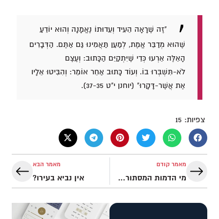
"זֶה שֶׁרָאָה הֵעִיד וְעֵדוּתוֹ נֶאֱמָנָה וְהוּא יוֹדֵעַ
שֶׁהוּא מְדַבֵּר אֱמֶת, לְמַעַן תַּאֲמִינוּ גַּם אַתֶּם. הַדְּבָרִים
הָאֵלֶּה אֵרְעוּ כְּדֵי שֶׁיִּתְקַיֵּם הַכָּתוּב: וְעֶצֶם
לֹא-תִּשְׁבְּרוּ בוֹ. וְעוֹד כָּתוּב אַחֵר אוֹמֵר: וְהִבִּיטוּ אֵלָיו
אֶת אֲשֶׁר-דָּקָרוּ" (יוחנן י"ט 37-35).
צפיות:
15
מאמר קודם
מאמר הבא
מי הדמות המסתורית בזכריה?
אין נביא בעירו?