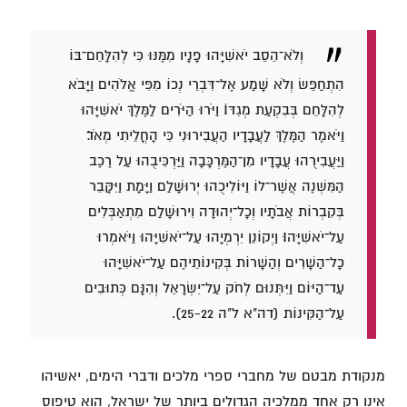
וְלֹא־הֵסֵב יֹאשִׁיָּהוּ פָנָיו מִמֶּנּוּ כִּי לְהִלָּחֵם־בּוֹ
הִתְחַפֵּשׂ וְלֹא שָׁמַע אֶל־דִּבְרֵי נְכוֹ מִפִּי אֱלֹהִים וַיָּבֹא
לְהִלָּחֵם בְּבִקְעַת מְגִדּוֹ׃ וַיֹּרוּ הַיֹּרִים לַמֶּלֶךְ יֹאשִׁיָּהוּ
וַיֹּאמֶר הַמֶּלֶךְ לַעֲבָדָיו הַעֲבִירוּנִי כִּי הָחֳלֵיתִי מְאֹד׃
וַיַּעֲבִירֻהוּ עֲבָדָיו מִן־הַמֶּרְכָּבָה וַיַּרְכִּיבֻהוּ עַל רֶכֶב
הַמִּשְׁנֶה אֲשֶׁר־לוֹ וַיּוֹלִיכֻהוּ יְרוּשָׁלִַם וַיָּמָת וַיִּקָּבֵר
בְּקִבְרוֹת אֲבֹתָיו וְכָל־יְהוּדָה וִירוּשָׁלִַם מִתְאַבְּלִים
עַל־יֹאשִׁיָּהוּ׃ וַיְקוֹנֵן יִרְמְיָהוּ עַל־יֹאשִׁיָּהוּ וַיֹּאמְרוּ
כָל־הַשָּׁרִים וְהַשָּׁרוֹת בְּקִינוֹתֵיהֶם עַל־יֹאשִׁיָּהוּ
עַד־הַיּוֹם וַיִּתְּנוּם לְחֹק עַל־יִשְׂרָאֵל וְהִנָּם כְּתוּבִים
עַל־הַקִּינוֹת (דה"א ל"ה 25-22).
מנקודת מבטם של מחברי ספרי מלכים ודברי הימים, יאשיהו
אינו רק אחד ממלכיה הגדולים ביותר של ישראל, הוא טיפוס