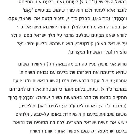
במשל השלישי (כ"ד 9-7) לעומת זאת, בלעם אינו מתייחס
לעבר אלא לעתיד ולכן הוא עורך שימוש בביטויים "נְאֻם"
ו"מַחֲזֵה" (כ"ד 4-3). בפרק כ"ד 5, מזכיר בלעם את ישראל/יעקב;
אך בפס' 7 הוא מתייחס למלך העתידי שיבוא מישראל. כדי
לוודא שאנו מבינים שבלעם מדבר על מלך ישראל בפס' 8 ולא
על ישראל באופן קולקטיבי, הוא משתמש בלשון יחיד: "אֵל
מוֹצִיאוֹ [מלך המשיח] מִמִּצְרַיִם".
מדוע אני עושה עניין כה רב מהנבואה הזו? ראשית, משום
שהיא מדגימה את היכרותו של בלעם עם נבואה משיחית
אחרת; זו של יעקב בבראשית מ"ט (השוו בראשית מ"ט 9 עם
במדבר כ"ד 9). שנית, בלעם אומר כי הבטחת אלוהים לאברהם
תתקיים בסופו של דבר באמצעות משיח ישראל: "מְבָרֲכֶיךָ בָרוּךְ"
(במדבר כ"ד 9; ראו תהלים ע"ב 17; גלטים ג' 16). שלישית,
משום שנבואת בלעם היא מיוחדת באופן על-טבעי: אלוהים
יוציא את משיח ישראל ממצרים. לכתובת הסופית של נבואת
בלעם יש אפוא רק נמען אפשרי אחד: ישוע המשיח!