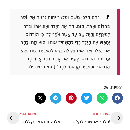
"הֵם הָלְכוּ מִשָּׁם וּמַלאַךְ יהוה נִרְאָה אֶל יוֹסֵף
בַּחֲלוֹם וְאָמַר: קוּם, קַח אֶת הַיֶּלֶד וְאֶת אִמּוֹ וּבְרַח
לְמִצְרַיִם וֶהֱיֵה שָׁם עַד אֲשֶׁר אֹמַר לְךָ, כִּי הוֹרְדוֹס
יְחַפֵּשׂ אֶת הַיֶּלֶד כְּדֵי לְהַשְׁמִיד אוֹתוֹ. הוּא קָם וְלָקַח
אֶת הַיֶּלֶד וְאֶת אִמּוֹ בַּלַּיְלָה וְיָצָא לְמִצְרַיִם. שָׁם נִשְׁאַר
עַד מוֹת הוֹרְדוֹס, לְקַיֵּם אֶת אֲשֶׁר דִּבֵּר אֲדֹנָי בְּפִי
הַנָּבִיא: מִמִּצְרַיִם קָרָאתִי לִבְנִי" (מתי ב' 15-13).
צפיות:
24
מאמר קודם
מאמר הבא
!בלתי אפשרי לקלל את העם שאלוהים בירך
אלוהים הופך קללות לניצחון