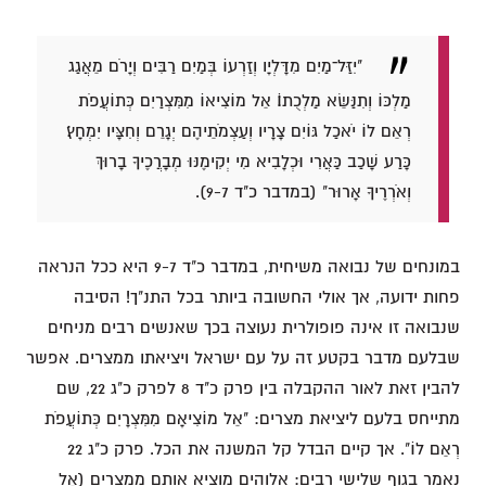
"יִזַּל־מַיִם מִדָּלְיָו וְזַרְעוֹ בְּמַיִם רַבִּים וְיָרֹם מֵאֲגַג
מַלְכּוֹ וְתִנַּשֵּׂא מַלְכֻתוֹ׃ אֵל מוֹצִיאוֹ מִמִּצְרַיִם כְּתוֹעֲפֹת
רְאֵם לוֹ יֹאכַל גּוֹיִם צָרָיו וְעַצְמֹתֵיהֶם יְגָרֵם וְחִצָּיו יִמְחָץ׃
כָּרַע שָׁכַב כַּאֲרִי וּכְלָבִיא מִי יְקִימֶנּוּ מְבָרֲכֶיךָ בָרוּךְ
וְאֹרְרֶיךָ אָרוּר" (במדבר כ"ד 9-7).
במונחים של נבואה משיחית, במדבר כ"ד 9-7 היא ככל הנראה
פחות ידועה, אך אולי החשובה ביותר בכל התנ"ך! הסיבה
שנבואה זו אינה פופולרית נעוצה בכך שאנשים רבים מניחים
שבלעם מדבר בקטע זה על עם ישראל ויציאתו ממצרים. אפשר
להבין זאת לאור ההקבלה בין פרק כ"ד 8 לפרק כ"ג 22, שם
מתייחס בלעם ליציאת מצרים: "אֵל מוֹצִיאָם מִמִּצְרָיִם כְּתוֹעֲפֹת
רְאֵם לוֹ". אך קיים הבדל קל המשנה את הכל. פרק כ"ג 22
נאמר בגוף שלישי רבים: אלוהים מוציא אותם ממצרים (אֵל