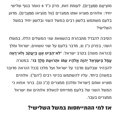
מוֹצִיאָם מִמִּצְרָיִם). לעומת זאת, פרק כ"ד 8 נאמר בגוף שלישי
יחיד: אלוהים מוציא אותו ממצרים (אֵל מוֹצִיאוֹ מִמִּצְרַיִם). מדוע
בלעם משתמש בלשון רבים במשל השני ובלשון יחיד במשל
השלישי?
הסיבה להבדל מתבהרת בהשוואת שני המשלים הללו. במשלו
השני, בפרק כ"ג 21, מדבר בלעם על שני נושאים, ישראל ומלך
(כנראה משה) בקרב ישראל:
"לֹא־הִבִּיט אָוֶן בְּיַעֲקֹב וְלֹא־רָאָה
עָמָל בְּיִשְׂרָאֵל יְהוָה אֱלֹהָיו עִמּוֹ וּתְרוּעַת מֶלֶךְ בּוֹ"
. במטרה
להבהיר שבלעם מדבר על ישראל ועל מלכו (ככל הנראה מדובר
במשה) ביחד, עליו להשתמש בכינוי רבים ("הם"): אלוהים
מוציא אותם (ישראל ומלכו) ממצרים (כ"ג 22). ברור אפוא כי
המשל השני של בלעם מתייחס לגאולת אלוהים את ישראל
ממצרים בעבר.
אז למי ההתייחסות במשל השלישי?