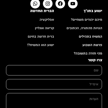
ישוע בתנ"ך
הברית החדשה
מיהם יהודים משחיים?
אפליקציה
הגויות מהתורה, הכתובים
קריאה אונליין
המשיח בתהילים
ברית חדשה בחינם
פרשת השבוע
ישוע הוא המשיח?!
מהי חזרה בתשובה?
צרו קשר
ש
ם
*
*
א
ה
י
ע
מ
ר
י
ו
ה
י
ת
ע
ל
ה
ר
*
ע
ו