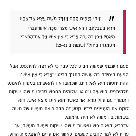
"וַיְהִי בַּיָּמִים הָהֵם וַיִּגְדַּל מֹשֶׁה וַיֵּצֵא אֶל־אֶחָיו
וַיַּרְא בְּסִבְלֹתָם וַיַּרְא אִישׁ מִצְרִי מַכֶּה אִישׁ־עִבְרִי
מֵאֶחָיו׃ וַיִּפֶן כֹּה וָכֹה וַיַּרְא כִּי אֵין אִישׁ וַיַּךְ אֶת־הַמִּצְרִי
וַיִּטְמְנֵהוּ בַּחוֹל" (שמות ב 11–12).
פעם חשבתי שמשה הביט לכל עבר כי לא רצה להיתפס. אבל
הפעם היחידה בה עושה התנ"ך בביטוי "וַיַּרְא כִּי אֵין אִישׁ",
ההתייחסות היא לאלוהים, שכמובן אין להאשימו בניסיון להימנע
מלהיתפס. בישעיה נ"ט 16, אלוהים מחפש סביבו מישהו שיקום
ויתמודד עם עוול נורא. אך כאשר הוא אינו מוצא איש, הוא
לוקח את העניינים לידיו. קטע זה מבהיר את מעשיו של משה
בשמות ב'; משה לא היה ערמומי.
אדרבא, הוא חיפש נואשות מישהו שיקום ויעשה מעשה, אך
עדיין לא למד להביט לשמים! כאשר אנו עדים להתגלמות הרוע,