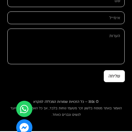
ם
*
א
י
מ
ש
י
ה
ם
י
ע
ה
ל
ר
ע
*
ו
ר
ת
ו
ת
א
י
מ
שליחה
י
י
ל
© 2026 – כל הזכויות שמורות המכללה למקרא
האמור באתר מנוסח בלשון זכר מטעמי נוחות בלבד, אך כל האמור באתר מיועד
לנשים וגברים כאחד.