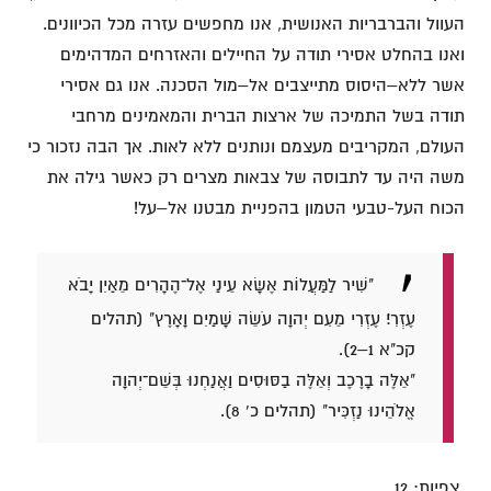
העוול והברבריות האנושית, אנו מחפשים עזרה מכל הכיוונים.
ואנו בהחלט אסירי תודה על החיילים והאזרחים המדהימים
אשר ללא–היסוס מתייצבים אל–מול הסכנה. אנו גם אסירי
תודה בשל התמיכה של ארצות הברית והמאמינים מרחבי
העולם, המקריבים מעצמם ונותנים ללא לאות. אך הבה נזכור כי
משה היה עד לתבוסה של צבאות מצרים רק כאשר גילה את
הכוח העל-טבעי הטמון בהפניית מבטנו אל–על!
"שִׁיר לַמַּעֲלוֹת אֶשָּׂא עֵינַי אֶל־הֶהָרִים מֵאַיִן יָבֹא
עֶזְרִי׃ עֶזְרִי מֵעִם יְהוָה עֹשֵׂה שָׁמַיִם וָאָרֶץ" (תהלים
קכ"א 1–2).
"אֵלֶּה בָרֶכֶב וְאֵלֶּה בַסּוּסִים וַאֲנַחְנוּ בְּשֵׁם־יְהוָה
אֱלֹהֵינוּ נַזְכִּיר" (תהלים כ' 8).
צפיות:
12