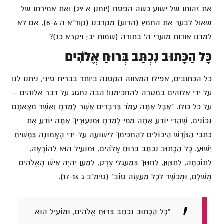
את זהותו של ישוע כשה הפסח (יוחנן א 29) ואת אמירתו של
שאול לבער את החמץ (הרוע) מקרבנו (קור"א ה 8-6), אם לא
למדנו אודות מועדי ה' בתורה (שמות יב; ויקרא כג)?
כָּל הַכָּתוּב נִכְתַּב בְּרוּחַ אֱלֹהִים
כל הכתובים, אפילו המצווה הקטנה ביותר בברית סיני, ניתנו לנו
על ידי אלוהים במטרה להחכימנו! הבה נחגוג על דבר אלוהים –
על כל כולו. "אֲבָל אַתָּה עֲמֹד בַּדְּבָרִים אֲשֶׁר לָמַדְתָּ וַאֲשֶׁר מְצָאתָם
נְכוֹנִים, שֶׁהֲרֵי יוֹדֵעַ אַתָּה מִמִּי לָמַדְתָּ וּמִנְּעוּרֶיךָ אַתָּה יוֹדֵעַ אֶת
כִּתְבֵי הַקֹּדֶשׁ הַיְכוֹלִים לְהַחְכִּימְךָ לִישׁוּעָה עַל-יְדֵי הָאֱמוּנָה בַּמָּשִׁיחַ
יֵשׁוּעַ. כָּל הַכָּתוּב נִכְתַּב בְּרוּחַ אֱלֹהִים, וּמוֹעִיל הוּא לְהוֹרָאָה,
לְתוֹכֵחָה, לְתִקּוּן, לְחִנּוּךְ בְּמַעְגְּלֵי צֶדֶק, לְמַעַן יִהְיֶה אִישׁ הָאֱלֹהִים
מֻשְׁלָם, וּמֻכְשָׁר לְכָל מַעֲשֶׂה טוֹב" (טימ"ב ג 17-14).
"כָּל הַכָּתוּב נִכְתַּב בְּרוּחַ אֱלֹהִים, וּמוֹעִיל הוּא