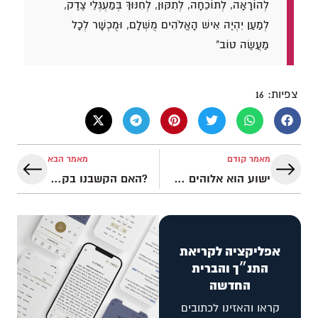
לְהוֹרָאָה, לְתוֹכֵחָה, לְתִקּוּן, לְחִנּוּךְ בְּמַעְגְּלֵי צֶדֶק,
לְמַעַן יִהְיֶה אִישׁ הָאֱלֹהִים מֻשְׁלָם, וּמֻכְשָׁר לְכָל
מַעֲשֶׂה טוֹב"
צפיות:
16
מאמר קודם
מאמר הבא
ישוע הוא אלוהים במלוא מובן המילה
?האם הקשבנו בקול משה והנביאים
אפליקציה לקריאת
התנ״ך והברית
החדשה
קראו והאזינו לכתובים