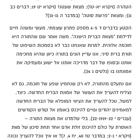
הטהרה (ויקרא יא-טז); מצוות שעטנז (ויקרא יט 19; דברים כב
11); ומצוות "פרשת סוטה" (במדבר ה 31-11)?
הקטע בדברים ד 6-5 מספק פתרון עוצמתי, מעשי ומשנה חיים
לדילמת "מצוות הברית הישנה". משה אומר שם שהתורה היא
חוכמה אלוהית. למרות שאנחנו כבר לא בסמכות השיפוט של
תורת ברית סיני, אנו עדיין הוגים בתורה כיוון שהיא מחכימה
אותנו ובסופו של דבר מדריכה אותנו אל ישוע ומעמיקה את
אמונתנו בו (גלטים ג 24).
אם נתעלם מהתורה, לא רק שנחמיץ שפע של חוכמה, גם לא
נצליח להעריך את העושר של אמונת הברית החדשה. כיצד,
למשל, נוכל להעריך את הציווי המופלא של הברית החדשה
למאמינים יהודים וגויים להיכנס באומץ אל קודש הקודשים
(עברים י 22-1919-22), בלי שלמדנו את מצוות התורה –
האוסרת על כולם להיכנס זולת אדם אחד תחת סיכון של מוות
(ויקרא י 2-1; במדבר טז 40, יח 4, 7)? או איך נוכל להעריך נכונה