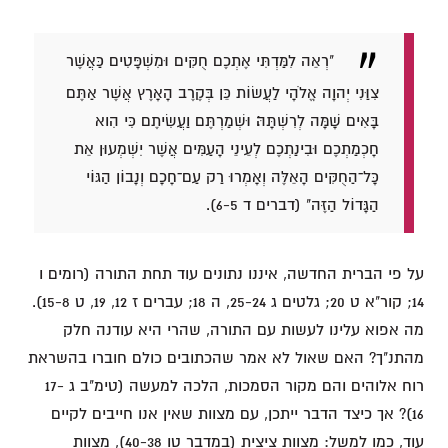
"רְאֵה לִמַּדְתִּי אֶתְכֶם חֻקִּים וּמִשְׁפָּטִים כַּאֲשֶׁר
צִוַּנִי יְהוָה אֱלֹהָי לַעֲשׂוֹת כֵּן בְּקֶרֶב הָאָרֶץ אֲשֶׁר אַתֶּם
בָּאִים שָׁמָּה לְרִשְׁתָּהּ׃ וּשְׁמַרְתֶּם וַעֲשִׂיתֶם כִּי הִוא
חָכְמַתְכֶם וּבִינַתְכֶם לְעֵינֵי הָעַמִּים אֲשֶׁר יִשְׁמְעוּן אֵת
כָּל־הַחֻקִּים הָאֵלֶּה וְאָמְרוּ רַק עַם־חָכָם וְנָבוֹן הַגּוֹי
הַגָּדוֹל הַזֶּה" (דברים ד 6-5).
על פי הברית החדשה, איננו נתונים עוד תחת התורה (רומים ו
14; קור"א ט 20; גלטים ג 25-24, ה 18; עברים ז 12, 19, ט 15-8).
מה אפוא עלינו לעשות עם התורה, שהרי היא עודנה חלק
מהתנ"ך? האם שאול לא אמר שהכתובים כולם חוברו בהשראת
רוח אלוהים והם מקור הסמכות, הלכה למעשה (טימ"ב ג 17-
16)? אך כיצד הדבר ייתכן, עם מצוות שאין אנו חייבים לקיים
עוד, כמו למשל: מצוות ציצית (במדבר טו 40-38), מצוות