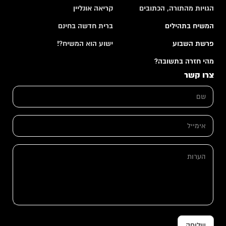
הגויות מהתורה, הכתובים
קריאה אונליין
המשיח בתהילים
ברית חדשה בחינם
פרשת השבוע
ישוע הוא המשיח?!
מהי חזרה בתשובה?
צרו קשר
ש
ם
*
א
י
מ
א
י
ה
י
י
ע
מ
ל
ר
י
*
ו
י
ת
ל
ה
ע
ר
ו
שליחה