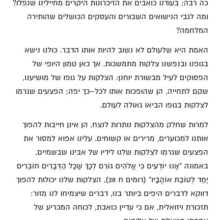
כה רבה; בעודנו כואבים את הזיכרונות היקרים מחיילינו שנפלו?
ומה לגבי הנישואים השבורים והעסקים הכושלים שהותירה
המלחמה?
האמת היא שלעולם לא נשוב להיות אותו הדבר. כולנו נישא
בגופנו ובנפשנו צלקות מתמשכות. אך כאן טמון היופי של
הפסוקים לעיל מבשורת יוחנן: הצלקות על גופו של מושיענו,
שקם לתחייה, הן שהופכות אותו לכל–כך יפה; הפצעים שגרמו
לצלקות בגופו הביאו גאולה לעולם.
למרות שחלק מהצלקות נותרות לנצח, הן אינן חייבות להפוך
אותנו למכוערים, מרירים או קשוחים. עלינו אפוא למסור את
הפצעים שגרמו לצלקות שלנו לידיו של אבינו שבשמיים,
באמונה "אָנוּ יוֹדְעִים כִּי אֱלֹהִים גּוֹרֵם לְכָךְ שֶׁכָּל הַדְּבָרִים חוֹבְרִים
יַחַד לְטוֹבַת אוֹהֲבָיו" (רומים ח 28), הצלקות שלנו יכולות להפוך
דווקא לדברים היפים ביותר בנו, דברים שיצמיחו לנו מזור:
תזכורת ויזואלית, אם כי עדיין כואבת, לכוחה המכריע של