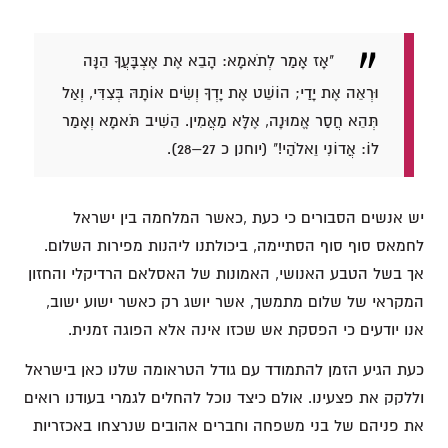
"אָז אָמַר לְתֹאמָא: הָבֵא אֶת אֶצְבָּעֲךָ הֵנָּה
וּרְאֵה אֶת יָדַי; הוֹשֵׁט אֶת יָדְךָ וְשִׂים אוֹתָהּ בְּצִדִּי, וְאַל
תְּהֵא חֲסַר אֱמוּנָה, אֶלָּא מַאֲמִין. הֵשִׁיב תֹּאמָא וְאָמַר
לוֹ: אֲדוֹנִי וֵאלֹהַי!" (יוחנן כ 27–28).
יש אנשים הסבורים כי כעת ,כאשר המלחמה בין ישראל
לחמאס סוף סוף הסתיימה, ביכולתנו ליהנות מפירות השלום.
אך בשל הטבע האנושי, האמונות של האסלאם הרדיקלי והחזון
המקראי של שלום מתמשך, אשר יושג רק כאשר ישוע ישוב,
אנו יודעים כי הפסקת אש שכזו אינה אלא הפוגה זמנית.
כעת הגיע הזמן להתמודד עם גודל הטראומה שלנו כאן בישראל
וללקק את פצעינו. אולם כיצד נוכל להחלים לגמרי בעודנו רואים
את פניהם של בני משפחה וחברים אהובים שנרצחו באכזריות