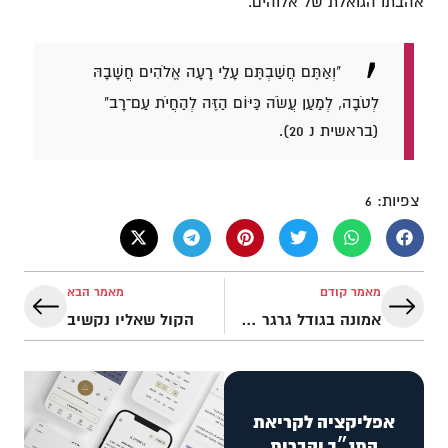
אהבתו הגואלת של אלוהים.
"וְאַתֶּם חֲשַׁבְתֶּם עָלַי רָעָה אֱלֹהִים חֲשָׁבָהּ
לְטֹבָה, לְמַעַן עֲשֹׂה כַּיּוֹם הַזֶּה לְהַחֲיֹת עַם־רָב"
(בראשית נ 20).
צפיות:
6
מאמר קודם
מאמר הבא
אמונה בגודל גרגר חרדל
הקול שאליו נקשיב
אפליקציה לקריאת
התנ״ך והברית