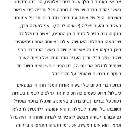
אם אי–פעם היה מלך אשר בטח באלוהים, הרי זהו חזקיהו.
כאשר יהודה חרבה וירושלים כותרה מכל עבריה בידי צבאות
מעצמת–העל של אותה עת, סירב חזקיהו לוותר על אמונתו
באלוהים והעיר ניצלה (ישעיהו לו–לז). ואף למעלה מכך,
חזקיהו זכה כביכול לתחייה מן המתים, כאשר התפלל לה'
שירפאהו ממחלתו האנושה. אולם באיווחה אחת ופתאומית
סיכן חזקיהו את כל אוצרות ירושלים כאשר התרברב בפני
שליחי מלך בבל, ובכך העביר מסר סמלי של כניעה לאויב
שעתיד להגלות את עם ה׳, רק מפני שחש עצמו חשוב מדי
בעקבות הרושם שהותיר על מלכי בבל.
מדוע דברי הסיום של ישעיה אודות המלך חזקיהו מבטאים
כישלון? מדוע פעמים כה תכופות אנו נאלצים לשמוע בשורות
רעות על גברים ונשים גדולים באמונה, שנפלו בחטא מוסרי?
תשובתו של ישעיה לשאלה זו היא עמוקה ורלוונטית להפליא
גם עבורנו; ישעיה מבקש להזכיר כי למרות שחזקיהו היה גדול
ונאמן, הוא אינו המשיח. אכן, ימי חזקיהו התאפיינו ברגיעה