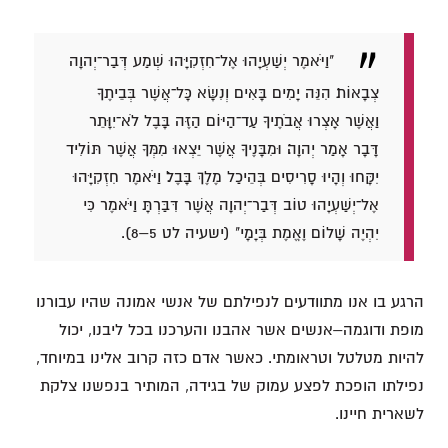
"וַיֹּאמֶר יְשַׁעְיָהוּ אֶל־חִזְקִיָּהוּ שְׁמַע דְּבַר־יְהוָה
צְבָאוֹת׃ הִנֵּה יָמִים בָּאִים וְנִשָּׂא כָּל־אֲשֶׁר בְּבֵיתֶךָ
וַאֲשֶׁר אָצְרוּ אֲבֹתֶיךָ עַד־הַיּוֹם הַזֶּה בָּבֶל לֹא־יִוָּתֵר
דָּבָר אָמַר יְהוָה׃ וּמִבָּנֶיךָ אֲשֶׁר יֵצְאוּ מִמְּךָ אֲשֶׁר תּוֹלִיד
יִקָּחוּ וְהָיוּ סָרִיסִים בְּהֵיכַל מֶלֶךְ בָּבֶל׃ וַיֹּאמֶר חִזְקִיָּהוּ
אֶל־יְשַׁעְיָהוּ טוֹב דְּבַר־יְהוָה אֲשֶׁר דִּבַּרְתָּ וַיֹּאמֶר כִּי
יִהְיֶה שָׁלוֹם וֶאֱמֶת בְּיָמָי" (ישעיה לט 5–8).
הרגע בו אנו מתוודעים לנפילתם של אנשי אמונה שהיו עבורנו
מופת ודוגמה–אנשים אשר אהבנו והערכנו בכל ליבנו, יכול
להיות מטלטל וטראומתי. כאשר אדם כזה קרוב אלינו במיוחד,
נפילתו הופכת לפצע עמוק של בגידה, המותיר בנפשנו צלקת
לשארית חיינו.