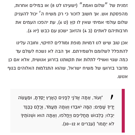
זמנית של ״שלום ואמת״ (ישעיהו לט 8) או במילים אחרות,
מהפסקת אש. אך חשוב לזכור כי רק משיח ה׳ יכול להעניק
שלום עולמי אמיתי שאין לו קץ (ט 6), עת יהפכו העמים את
חרבותיהם לאתים (ב 4) והזאב ישכון עם כבש (יא 6).
אכן טוב שיש לנו דמויות מופת ומודלים לחיקוי, וחובה עלינו
להתפלל לשלומם ולשמירתם. אך הבה לא נשכח לעולם עד
כמה שגוי ואווילי לתלות את תקוותנו בזרוע אנושית, אלא אם כן
מדובר בזרועו של משיח ישראל, שהוא התגלמות האלוהים בגוף
אנוש.
"וְעוֹד, אַתָּה אֲדֹנָי לְפָנִים הָאָרֶץ יָסַדְתָּ, וּמַעֲשֵׂה
יָדֶיךָ שָׁמַיִם; הֵמָּה יֹאבֵדוּ וְאַתָּה תַּעֲמֹד, וְכֻלָּם כַּבֶּגֶד
יִבְלוּ; כַּלְּבוּשׁ תַּחֲלִיפֵם וְיַחֲלֹפוּ, וְאַתָּה הוּא וּשְׁנוֹתֶיךָ
לֹא יִתָּמוּ" (עברים א 12–10).