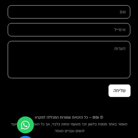
ש
ם
*
א
י
מ
ה
י
ה
ע
י
ע
ר
ל
ר
ו
*
ו
ת
ת
ה
ע
ר
ו
ת
שליחה
א
י
מ
י
י
ל
© 2026 – כל הזכויות שמורות המכללה למקרא
האמור באתר מנוסח בלשון זכר מטעמי נוחות בלבד, אך כל האמור באתר מיועד
לנשים וגברים כאחד.