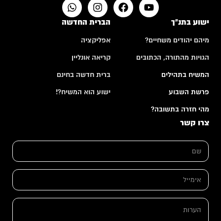
ישוע בתנ"ך
הברית החדשה
מיהם יהודים משחיים?
אפליקציה
הגויות מהתורה, הכתובים
קריאה אונליין
המשיח בתהילים
ברית חדשה בחינם
פרשת השבוע
ישוע הוא המשיח?!
מהי חזרה בתשובה?
צרו קשר
א
ש
י
ם
מ
*
י
י
א
ל
י
ה
מ
ע
י
ה
ר
י
ע
ו
ל
ר