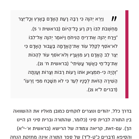
וַיַּרְא יְהוָה כִּי רַבָּה רָעַת הָאָדָם בָּאָרֶץ וְכָל־יֵצֶר
מַחְשְׁבֹת לִבּוֹ רַק רַע כָּל־הַיּוֹם (בראשית ו' 5).
"וַיָּרַח יְהוָה אֶת־רֵיחַ הַנִּיחֹחַ וַיֹּאמֶר יְהוָה אֶל־לִבּוֹ
לֹא־אֹסִף לְקַלֵּל עוֹד אֶת־הָאֲדָמָה בַּעֲבוּר הָאָדָם כִּי
יֵצֶר לֵב הָאָדָם רַע מִנְּעֻרָיו וְלֹא־אֹסִף עוֹד לְהַכּוֹת
אֶת־כָּל־חַי כַּאֲשֶׁר עָשִׂיתִי" (בראשית ח' 21).
"וְהָיָה כִּי-תִמְצֶאןָ אֹתוֹ רָעוֹת רַבּוֹת וְצָרוֹת וְעָנְתָה
הַשִּׁירָה הַזֹּאת לְפָנָיו לְעֵד כִּי לֹא תִשָּׁכַח מִפִּי זַרְעוֹ"
(דברים ל"א 21).
בדרך כלל, יהודים ונוצרים לוקחים כמובן מאליו את ההשוואה
בין התורה לברית סיני (כלומר, שהתורה וברית סיני הן היינו
הך). עם-זאת, קריאה צמודה של הרישא (בראשית א'-י"א)
והסיפא (דברים כ"ט-ל"ד) של ספר התורה אינה מחזקת הנחה