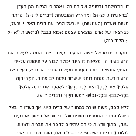
זו. בתחילתה ובסופה של התורה, נאמר כי הגלות מגן העדן
(בראשית ג' 24-23) ומהארץ המובטחת (דברים ל' 2-1), קרתה
משום שאדם (האנושות) וישראל הפרו את ברית האל. ישראל,
כצאצאיו של אדם, מוצאים עצמם אפוא בבבל (בראשית י"א 9-
1; מל"ב כ"ה).
מנקודת מבטו של משה, הבעיה נעוצה ביצר, הנוטה לעשות את
הרע בעיני ה'. מציאות זו אינה יכולה לבוא על תיקונה על-ידי
מאמץ אנושי רב יותר בעזרת מעשים טובים. אדרבא, בעיית יצר
הרע דורשת מנתח רוחני שיערוך ניתוח לב פתוח. "וּמָל יְהוָה
אֱלֹהֶיךָ אֶת-לְבָבְךָ וְאֶת-לְבַב זַרְעֶךָ: לְאַהֲבָה אֶת-יְהוָה אֱלֹהֶיךָ
בְּכָל-לְבָבְךָ וּבְכָל-נַפְשְׁךָ לְמַעַן חַיֶּיךָ" (דברים ל' 6).
ללא ספק, משה שירת כמתווך של ברית סיני; אך בעודו חי בצל
כישלונותיהם החוזרים ונשנים של בני ישראל במשך ארבעים
שנה, ומתוך וודאות כי הם עתידים להפר את הברית ולצאת
לגלות (דברים ד' 30-24; ל' 1 – ל"ב 43), משה ויתר הנביאים