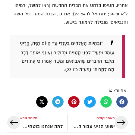
אחריו, הטיפו בלהט את הברית החדשה (ראו למשל, ירמיהו
ל"א 34-31; יחזקאל לו 27-24). אם-כן, הבנת המסר של משה
והנביאים, מובילה לאמונה בישוע.
"וּבִהְיוֹת הָאֱלֹהִים בְּעֶזְרִי עַד הַיּוֹם הַזֶּה, הֲרֵינִי
עוֹמֵד וּמֵעִיד לִפְנֵי קְטַנִּים וּגְדוֹלִים וְאֵינֶנִּי אוֹמֵר דָּבָר
מִלְּבַד הַדְּבָרִים שֶׁהַנְּבִיאִים וּמֹשֶׁה אָמְרוּ כִּי עֲתִידִים
הֵם לִקְרוֹת" (מע"ה כ"ו 22).
צפיות:
14
מאמר קודם
מאמר הבא
ישוע הגיע עבור החולים, החוטאים, ועבורך
למה אנחנו בוטחים באלוהים? ולמה כדאי גם לך!