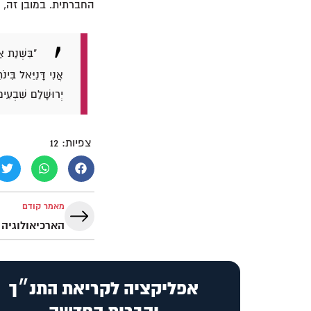
החברתית. במובן זה, ע
"בִּשְׁנַת א
אֲנִי דָּנִיֵּאל בִּי
יְרוּשָׁלִַם שִׁבְעִי
צפיות:
12
מאמר קודם
הארכיאולוגיה
אפליקציה לקריאת התנ״ך