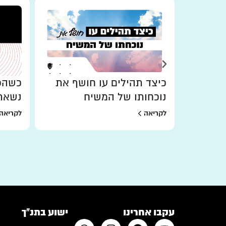
כיצד תהילים עו חושף את
כשהכו
נוכחותו של המשיח
נשאר
לקריאה
לקריאה
עקבו אחרינו
ישוע בתנ"ך