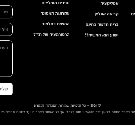
ספרים מומלצים
אפליקציה
ש
ם
עקרונות האמונה
ם
קריאה אונליין
*
המשיח בתלמוד
ברית חדשה בחינם
א
י
הרפורמציה של חז"ל
ישוע הוא המשיח?!
מ
א
י
ה
י
י
ע
מ
ל
ר
י
*
ו
י
ת
ל
*
ה
ע
ר
שליח
ו
ת
© 2026 – כל הזכויות שמורות המכללה למקרא
ור באתר מנוסח בלשון זכר מטעמי נוחות בלבד, אך כל האמור באתר מיועד לנשים וגברים כאח