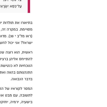
עַל־כִּסֵּא יִשְׂרָאֵל
בתיאורו את תולדות 
מסויימת. במקרה זה, 
(ראו מל
ישראל? אני יכול לחש
ראשית, הוא רוצה שנד
הנוכחיות לא כנטישת 
התנהגותם בהווה ואת 
בדבר הנבואה.
המסר לקוראיו של הספר
לתשובה, עם מבט אופ
בישעיה, ירמיה, יחזק