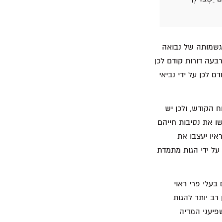
גשמותה של נבואה
בעה דורות קודם לכן
דם לכן על ידי נביאי
 הקודש, ולכן יש
מרבית. שנית, הוא רוצה שקוראיו הגולים (ראו מל"ב כה 27–30) יפרשו את נסיבות חייהם
איו יעצבו את
על ידי הגות מתמדת
בעלי פרי ראוי
ב יותר להגות
פיעני המדיה