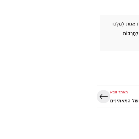
נַת אַחַת לְמָלְכוֹ
 לְחָרְבוֹת
מאמר הבא
של המאמינים