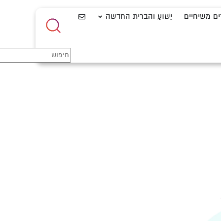
ים משיחיים
יֵשׁוּעַ והברית החדשה