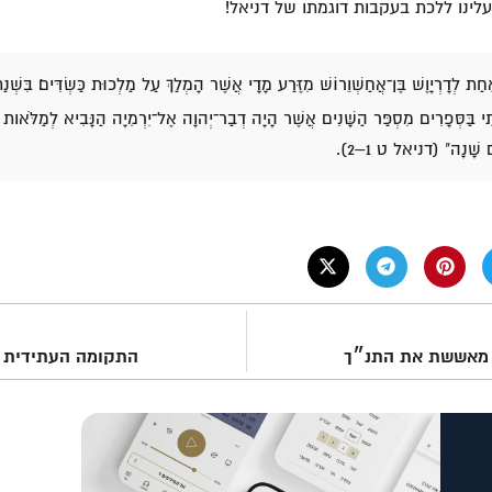
לינו ללכת בעקבות דוגמתו של דניאל!
ַחַת לְדָרְיָוֶשׁ בֶּן־אֲחַשְׁוֵרוֹשׁ מִזֶּרַע מָדָי אֲשֶׁר הָמְלַךְ עַל מַלְכוּת כַּשְׂדִּים׃ בִּשְׁ
נֹתִי בַּסְּפָרִים מִסְפַּר הַשָּׁנִים אֲשֶׁר הָיָה דְבַר־יְהוָה אֶל־יִרְמִיָה הַנָּבִיא לְמַלֹּאות
ם שָׁנָה" (דניאל ט 1–2).
 מאששת את התנ״ך
התקומה העתידית 