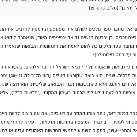
 וַיְהִי־כֵן" (מל"ב טו 8–12).
ישראל, מחבר ספר מלכים לעולם אינו מפספס הזדמנות להדגיש את הת
רצח זכריהו בן ירבעם הגשים נבואה צפציפית מאוד, שנאמרה ליהוא אר
"ב י 30). מדוע מחבר ספר מלכים כה להוט לאמת את התגשמות הנבואות שנאמרו קו
וב על כמה סיבות לכך:
ע כי נבואות שנאמרו על ידי נביאי ישראל הן דבר אלוהים, בהשראת רוח
להתייחס אליהן ברצינות 
אלוהים אותם, אלא כהתגשמות דברי הנבואה. שלישית, הוא רוצה שקור
ציפיותיהם לעתיד לא לפי הכתוב בעיתון המקומי ("חדשות בבל"), אלא 
 בגלות דאז, נותר אותו המסר עבורנו כיום; אם אנו רוצים לחיות חיים 
טימי לעתיד – בחברה המוצפת בחדשות מדכאות – עלינו להקדיש זמן ר
אל והתרי–עשר, במקום לשמוע למגישי החדשות האהובים עלינו או למש