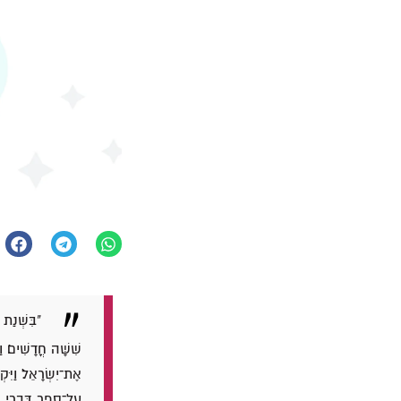
"בִּשְׁנַת 
שִׁשָּׁה חֳדָשִׁים׃ 
אֶת־יִשְׂרָאֵל׃ וַיִּקְ
עַל־סֵפֶר דִּבְרֵי ה