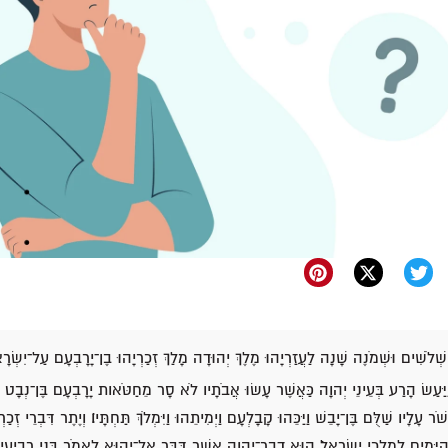
שְׁלֹשִׁים וּשְׁמֹנֶה שָׁנָה לַעֲזַרְיָהוּ מֶלֶךְ יְהוּדָה מָלַךְ זְכַרְיָהוּ בֶן־יָרָבְעָם עַל־יִשְׂרָא
וַיַּעַשׂ הָרַע בְּעֵינֵי יְהוָה כַּאֲשֶׁר עָשׂוּ אֲבֹתָיו לֹא סָר מֵחַטֹּאות יָרָבְעָם בֶּן־נְבָ
שֹׁר עָלָיו שַׁלֻּם בֶּן־יָבֵשׁ וַיַּכֵּהוּ קָבָלְעָם וַיְמִיתֵהוּ וַיִּמְלֹךְ תַּחְתָּיו׃ וְיֶתֶר דִּבְרֵי זְכ
ַיָּמִים לְמַלְכֵי יִשְׂרָאֵל׃ הוּא דְבַר־יְהוָה אֲשֶׁר דִּבֶּר אֶל־יֵהוּא לֵאמֹר בְּנֵי רְבִיעִים