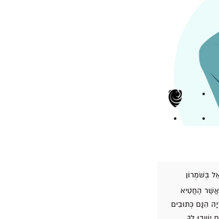
ֵל בְּשֹׁמְרוֹן
ט אֲשֶׁר הֶחֱטִיא
ַרְיָה הִנָּם כְּתוּבִים
 יֵשְׁבוּ לְךָ