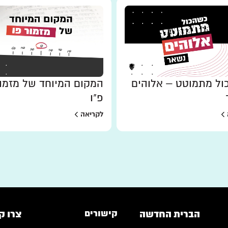
ל מתמוטט – אלוהים
המקום המיוחד של מזמו
פ"ו
לקריאה
הברית החדשה
קישורים
צרו ק