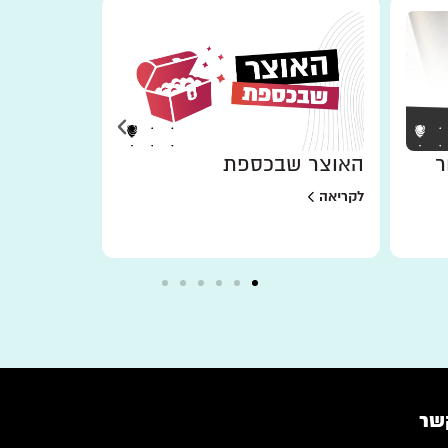
ר
האוצר שבכספת
למען מי 
לקריאה
לקריאה
שר