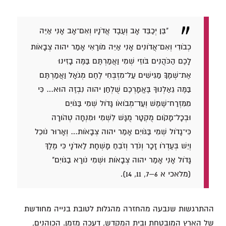
"בֵּן יְכַבֵּד אָב וְעֶבֶד אֲדֹנָיו וְאִם־אָב אָנִי אַיֵּה
כְבֹודִי וְאִם־אֲדֹונִים אָנִי אַיֵּה מֹורָאִי אָמַר יהוה צְבָאֹות
לָכֶם הַכֹּהֲנִים בֹּוזֵי שְׁמִי וַאֲמַרְתֶּם בַּמֶּה בָזִינוּ
אֶת־שְׁמֶךָ׃ מַגִּישִׁים עַל־מִזְבְּחִי לֶחֶם מְגֹאָל וַאֲמַרְתֶּם
בַּמֶּה גֵאַלְנוּךָ בֶּאֱמָרְכֶם שֻׁלְחַן יהוה נִבְזֶה הוּא… כִּי
מִמִּזְרַח־שֶׁמֶשׁ וְעַד־מְבֹואֹו גָּדֹול שְׁמִי בַּגֹּויִם
וּבְכָל־מָקֹום מֻקְטָר מֻגָּשׁ לִשְׁמִי וּמִנְחָה טְהֹורָה
כִּי־גָדֹול שְׁמִי בַּגֹּויִם אָמַר יהוה צְבָאֹות… וְאָרוּר נֹוכֵל
וְיֵשׁ בְּעֶדְרֹו זָכָר וְנֹדֵר וְזֹבֵחַ מָשְׁחָת לַאדֹנָי כִּי מֶלֶךְ
גָּדֹול אָנִי אָמַר יהוה צְבָאֹות וּשְׁמִי נֹורָא בַגֹּויִם"
(מלאכי א 6–7, 11, 14).
ההתרגשות שנבעה מהחזרה מהגלות לטובת בנייה מחודשת
של הארץ המובטחת ובית המקדש, דעכה מזמן. הכוהנים,