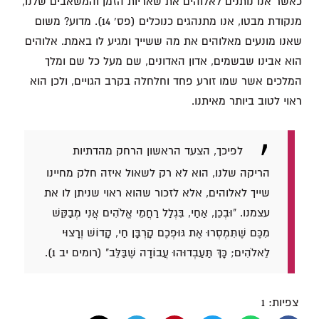
כאשר אנו נותנים לאלוהים את שאריות הזמן והמשאבים שלנו,
מנקודת מבטו, אנו מתנהגים כנוכלים (פס' 14). מדוע? משום
שאנו מונעים מאלוהים את מה ששייך ומגיע לו באמת. אלוהים
הוא אבינו שבשמים, אדון האדונים, שם מעל כל שם ומלך
המלכים אשר שמו זורע פחד וחלחלה בקרב הגויים, ולכן הוא
ראוי לטוב ביותר מאיתנו.
לפיכך, הצעד הראשון הרחק מהדתיות
הריקה שלנו, הוא לא רק לשאול איזה חלק מחיינו
שייך לאלוהים, אלא לזכור שהוא ראוי שניתן לו את
עצמנו. "וּבְכֵן, אַחַי, בִּגְלַל רַחֲמֵי אֱלֹהִים אֲנִי מְבַקֵּשׁ
מִכֶּם שֶׁתִּמְסְרוּ אֶת גּוּפְכֶם קָרְבָּן חַי, קָדוֹשׁ וְרָצוּי
לֵאלֹהִים; כָּךְ תַּעַבְדוּהוּ עֲבוֹדָה שֶׁבַּלֵּב" (רומים יב 1).
צפיות:
1