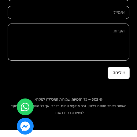
*
ו
ת
א
א
י
י
מ
מ
י
ה
י
י
ע
י
ל
ר
ל
*
ו
א
ת
י
מ
י
י
ל
שליחה
© 2026 – כל הזכויות שמורות המכללה למקרא
האמור באתר מנוסח בלשון זכר מטעמי נוחות בלבד, אך כל האמור באתר מיועד
לנשים וגברים כאחד.