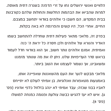
הלוויים ואנשי ירושלים נחו על זרי הדפנה בשגרה דתית מאוסה.
למרות שהביאו את הבהמות החלשות והחולות שלהם כקורבנות
בבית המקדש, הם חשבו כי אלוהים בוודאי יתחשב במצבם.
החיים, אחרי הכל, היו קשים והפרנסה לא באה בקלות.
בפרק זה, מלאכי מתאר פעילות דתית שחדלה להתחשב בשמו
האדיר והנורא של אלוהים ולכן חסרה כל יראת ה' כנה
ואמיתית. אמנם אלוהים נותר חשוב, אך הוא בוודאי חדל לעמוד
בראש סדר העדיפויות שלנו. ניתן לו את מה שנותר מזמננו
ומשאבינו, אך נשמור לעצמנו את הטוב ביותר.
מלאכי מבקש לנער את העם מהשאננות שאפיינה אותו,
באמצעות מטאפורות ואנלוגיות. בן אמיתי לעולם לא יתייחס
לאביו בבוז שכזה; עבד אמיתי לא ינהג בזלזול כלפי אדוניו (פס'
6). איש לא יעז להגיש כבשה צולעת ופגומה כמנחה למושלו
(פס' 8).