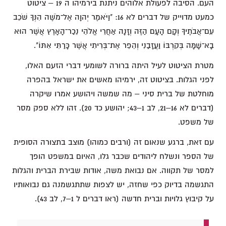
העם. הסיבה לפעולת אלוהים ניתנת בירמיהו ה 19 – ציטוט
כמעט מדוייק של דברים לא 16: "וַיֹּאמֶר יְהוָה אֶל־מֹשֶׁה הִנְּךָ שֹׁכֵב
עִם־אֲבֹתֶיךָ וְקָם הָעָם הַזֶּה וְזָנָה אַחֲרֵי אֱלֹהֵי נֵכַר־הָאָרֶץ אֲשֶׁר הוּא
בָא־שָׁמָּה בְּקִרְבּוֹ וַעֲזָבַנִי וְהֵפֵר אֶת־בְּרִיתִי אֲשֶׁר כָּרַתִּי אִתּוֹ".
מטרת הציטוט לעיל היתה ברורה לשומעי דברי הזעם האלו,
לפני הגלות. בציטוט זה, ירמיהו מאשים את ישראל בהפרה
מוחלטת של ברית סיני – מה שמשה ויהושע אמרו שיקרה
(דברים לא 16–21, לב 1–43; יהושע כד 20). זהו ללא ספק מסר
של משפט.
עם זאת, ברגע שנאום זה (ורבים כמוהו) מוצב בתצורה הסופית
של הספר ונשלח ליהודים שכבר גלו, האיום במשפט הופך
למסר של תקווה. אם נבואת משה, אודות שבירת הברית והגלות
התגשמה בדיוק כפי שחזה, יש לצפות שתתגשמנה גם נבואותיו
על קיבוץ גלויות וברית חדשה (ראו דברים ל 1–7, לב 43).