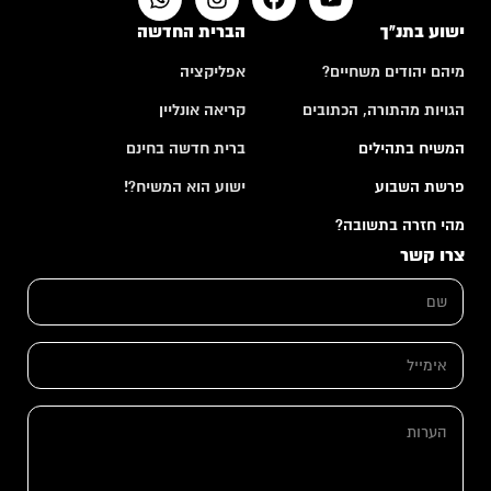
ישוע בתנ"ך
הברית החדשה
מיהם יהודים משחיים?
אפליקציה
הגויות מהתורה, הכתובים
קריאה אונליין
המשיח בתהילים
ברית חדשה בחינם
פרשת השבוע
ישוע הוא המשיח?!
מהי חזרה בתשובה?
צרו קשר
ש
ם
*
*
א
א
י
י
מ
מ
י
י
ה
י
י
ע
ל
ל
ר
*
ה
ו
ע
ת