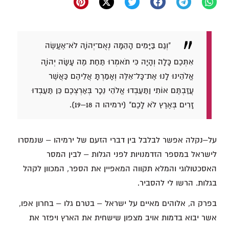
"וְגַם בַּיָּמִים הָהֵמָּה נְאֻם־יְהוָֹה לֹא־אֶעֱשֶׂה
אִתְּכֶם כָּלָה׃ וְהָיָה כִּי תֹאמְרוּ תַּחַת מֶה עָשָׂה יְהוָֹה
אֱלֹהֵינוּ לָנוּ אֶת־כָּל־אֵלֶּה וְאָמַרְתָּ אֲלֵיהֶם כַּאֲשֶׁר
עֲזַבְתֶּם אוֹתִי וַתַּעַבְדוּ אֱלֹהֵי נֵכָר בְּאַרְצְכֶם כֵּן תַּעַבְדוּ
זָרִים בְּאֶרֶץ לֹא לָכֶם" (ירמיהו ה 18–19).
על–נקלה אפשר לבלבל בין דברי הזעם של ירמיהו – שנמסרו
לישראל במספר הזדמנויות לפני הגלות – לבין המסר
האסכטולוגי והמלא תקווה המאפיין את הספר, המכוון לקהל
בגלות. הרשו לי להסביר.
בפרק ה, אלוהים מאיים על ישראל – בטרם גלו – בחרון אפו,
אשר יבוא בדמות אויב מצפון שישחית את הארץ ויפזר את