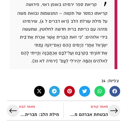
קריאת ספר ירמיהו באופן ראוי, פירושה
קריאתו כמסר של תקווה – התגשמות נבואת משה
על מילת עורלת הלב (ראו דברים ל 6), שירמיהו
מזהה עם כריתת ברית חדשה לחלוטין, שתעשה
בידי אלוהים: "כִּי זֹאת הַבְּרִית אֲשֶׁר אֶכְרֹת אֶת־בֵּית
יִשְׂרָאֵל אַחֲרֵי הַיָּמִים הָהֵם נְאֻם־יְהוָה נָתַתִּי
אֶת־תּוֹרָתִי בְּקִרְבָּם וְעַל־לִבָּם אֶכְתֲּבֶנָּה וְהָיִיתִי לָהֶם
לֵאלֹהִים וְהֵמָּה יִהְיוּ־לִי לְעָם" (ירמיה לא 33).
צפיות:
24
מאמר קודם
מאמר הבא
הבטחת אברהם מתגשמת במשיח
מילת הלב: מברית סיני אל בשורת ישוע