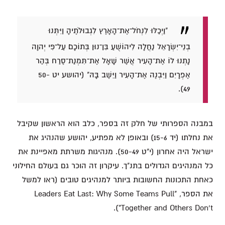
"וַיְכַלּוּ לִנְחֹל־אֶת־הָאָרֶץ לִגְבוּלֹתֶיהָ וַיִּתְּנוּ
בְנֵי־יִשְׂרָאֵל נַחֲלָה לִיהוֹשֻׁעַ בִּן־נוּן בְּתוֹכָם׃ עַל־פִּי יְהוָה
נָתְנוּ לוֹ אֶת־הָעִיר אֲשֶׁר שָׁאָל אֶת־תִּמְנַת־סֶרַח בְּהַר
אֶפְרָיִם וַיִּבְנֶה אֶת־הָעִיר וַיֵּשֶׁב בָּהּ" (יהושע יט 50-
49).
במבנה הספרותי של חלק זה בספר, כלב הוא הראשון שקיבל
את נחלתו (יד 15-6) ובאופן לא מפתיע, יהושע שהנהיג את
ישראל היה אחרון (י"ט 50-49). מנהיגות משרתת מאפיינת את
כל המנהיגים הגדולים בתנ"ך. עיקרון זה הוכר גם בעולם החילוני
כאחת התכונות החשובות ביותר למנהיגים טובים (ראו למשל
את הספר, "Leaders Eat Last: Why Some Teams Pull
Together and Others Don't").