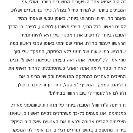
זה היה אפוא אחד השיעורים החשובים ביותר, ואולי אף
המביכים ביותר, שלמדתי כחייל בצה"ל. כילד בן עשרים ושלוש
מאמריקה, הייתי תחרותי ביותר. באופן טבעי שאפתי תמיד
לסיים ראשון בכל מרוץ. הייתי משוכנע לחלוטין, לפיכך, כי הדרך
הטובה ביותר להרשים את המפקד שלי היא להיות תמיד
הראשון לעמוד בחי"ת. אחרי שסיימתי באופן עקבי ראשון במה
שהרגיש כמו שעות של תיזוז ללא הפסקה, המפקד שלי סוף
סוף אמר לי, "פוסטל, אתה גאה בעצמך שסיימת ראשון? תביט
לאחור וספר לי מה אתה רואה." כשהסתכלתי לאחור ראיתי את
החיילים האחרים במחלקה מתנשפים ובקושי מרימים את
רגליהם. המפקד המשיך: "פוסטל, חזור ועזור לחברים שלך.
ולעולם אל לעמוד לי שוב ראשון בבחי"ת!"
זו הייתה ה"דרשה" הטובה ביותר על מנהיגות ששמעתי מאודי.
כמנהיגים, אנו פעמים כל-כך משתדלים לסיים ראשונים, שאיננו
מצליחים להביט אחורה ולראות את האנשים שאלוהים הפקיד
בידינו, מתנשפים בקושי וגוררים רגליים. וכך אומר לנו המפקד