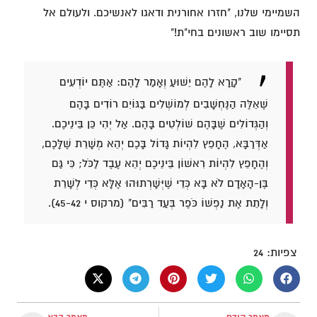
השמיימי שלנו, "חזרו אחורנית ודאגו לאנשיכם. ולעולם אל
תסיימו שוב ראשונים בחי"ת!"
"קָרָא לָהֶם יֵשׁוּעַ וְאָמַר לָהֶם: אַתֶּם יוֹדְעִים
שֶׁאֵלֶּה הַנֶּחְשָׁבִים לְמוֹשְׁלִים בַּגּוֹיִם רוֹדִים בָּהֶם
וְהַגְּדוֹלִים שֶׁבָּהֶם שׁוֹלְטִים בָּהֶם. אַל יְהִי כֵּן בֵּינֵיכֶם.
אַדְּרַבָּא, הֶחָפֵץ לִהְיוֹת גָּדוֹל בָּכֶם יְהֵא מְשָׁרֵת שֶׁלָּכֶם,
וְהֶחָפֵץ לִהְיוֹת רִאשׁוֹן בֵּינֵיכֶם יְהֵא עֶבֶד לַכֹּל; כִּי גַּם
בֶּן-הָאָדָם לֹא בָּא כְּדֵי שֶׁיְּשָׁרְתוּהוּ אֶלָּא כְּדֵי לְשָׁרֵת
וְלָתֵת אֶת נַפְשׁוֹ כֹּפֶר בְּעַד רַבִּים" (מרקוס י 45-42).
צפיות:
24