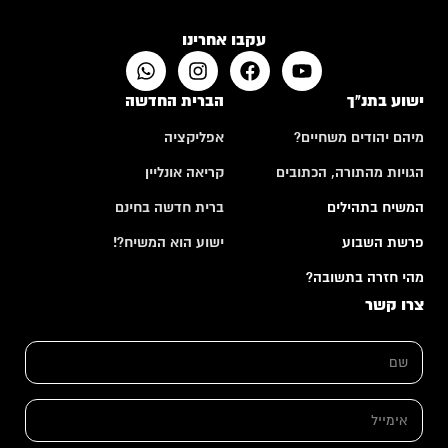
עקבו אחרינו
ישוע בתנ"ך
הברית החדשה
מיהם יהודים משחיים?
אפליקציה
הגויות מהתורה, הכתובים
קריאה אונליין
המשיח בתהילים
ברית חדשה בחינם
פרשת השבוע
ישוע הוא המשיח?!
מהי חזרה בתשובה?
צרו קשר
א
ש
י
ם
מ
*
י
י
א
ל
י
*
מ