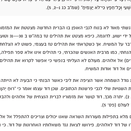
שְׁעִי וְכָל־חֵפֶץ כִּי־לֹא יַצְמִיחַ" (שמ"ב כג 1–2, 5).
שתי מאוד לא בנוח לגבי האופן בו הברית החדשה מצטטת את המזמורי
בנבואות שהתגשמו על יד
בר על המשיח. אך כשקראתי את תהילים טז בעצמי, פשוט לא הצלחתי ל
חתי, כמו מרבית האנשים שהכרתי, כי תהילים אינו אלא ספר תפילה, דה
ים) אל אלוהים. מעולם לא העליתי בנפשי כי אפשר לקרוא את תהילים כ
ם אל דוד אודות המשיח.
 גודל השמחה אשר הציפה את ליבי כאשר הבנתי כי הבעיה לא הייתה 
שגויות שלי לגבי פרשנות הכתובים. שכן דוד עצמו אומר כי "רוּחַ יְהוָה דּ
את מזמוריו (שמ"ב כג 2). יתרה מכך, דוד קושר את מזמוריו לברית הנצחית של אלוהים 
עולם (פס' 5).
 מלא בתפילות מעוררות השראה שאנו יכולים וצריכים להתפלל אל אלו
 של דוד לאלוהים, פירושו לצאת נגד משאלותיו האחרונות של דוד. כי 