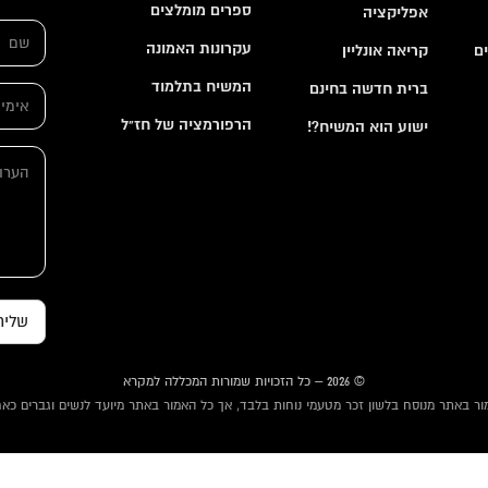
ספרים מומלצים
אפליקציה
ש
ם
עקרונות האמונה
ם
קריאה אונליין
*
א
המשיח בתלמוד
ברית חדשה בחינם
א
י
י
מ
הרפורמציה של חז"ל
ישוע הוא המשיח?!
מ
י
י
י
ה
י
ל
ע
ל
ה
ר
*
ע
ו
ר
ת
ו
ת
א
י
מ
שליח
י
י
ל
© 2026 – כל הזכויות שמורות המכללה למקרא
ור באתר מנוסח בלשון זכר מטעמי נוחות בלבד, אך כל האמור באתר מיועד לנשים וגברים כאח