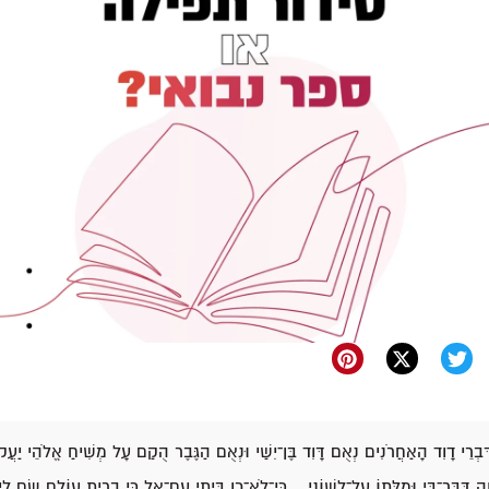
ִּבְרֵי דָוִד הָאַחֲרֹנִים נְאֻם דָּוִד בֶּן־יִשַׁי וּנְאֻם הַגֶּבֶר הֻקַם עָל מְשִׁיחַ אֱלֹהֵי יַעֲ
וָה דִּבֶּר־בִּי וּמִלָּתוֹ עַל־לְשׁוֹנִי… כִּי־לֹא־כֵן בֵּיתִי עִם־אֵל כִּי בְרִית עוֹלָם שָׂם לִ