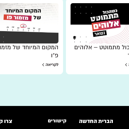
ל מתמוטט – אלוהים
המקום המיוחד של מזמו
פ"ו
לקריאה
הברית החדשה
קישורים
צרו ק