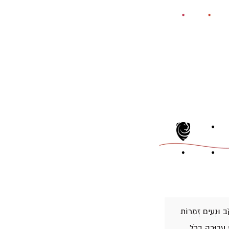
קֹב וּנְעִים זְמִרוֹת
י עֲרוּכָה בַכֹּל