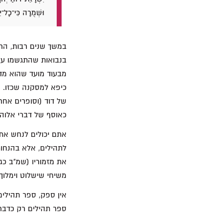
וּשְׁמֻרָה כִּי־כָל־יִ
במשך שנים רבות, הרג
מבעוד מועד שהוא מד
כיפא למסקנה שכזו. הנ
של דוד (וסופרים אחר
כאוסף של דברי אלוהי
אתם יכולים לנחש את
לתהילים, אלא בהנחות ה
משיחי שישלוט וימלוך ל
אין ספק, ספר תהילים
ספר תהילים רק כדברו