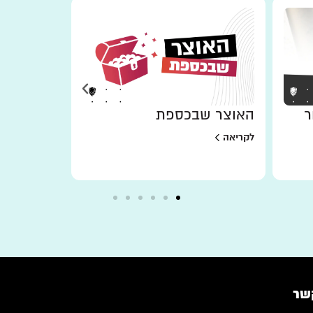
ר
האוצר שבכספת
למען מי 
לקריאה
לקריאה
שר