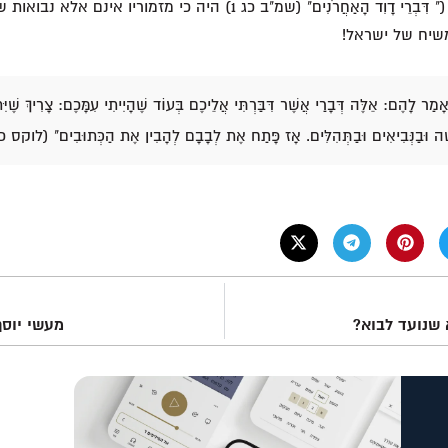
רצה שנדע לפני מותו (" דִּבְרֵי דָוִד הָאַחֲרֹנִים" (שמ"ב כג 1) היה כי מ
שיח של ישראל!
ָמַר לָהֶם: אֵלֶּה דְּבָרַי אֲשֶׁר דִּבַּרְתִּי אֲלֵיכֶם בְּעוֹד שֶׁהָיִיתִי עִמָּכֶם: צָרִיךְ שֶׁיִּת
ֶה וּבַנְּבִיאִים וּבַתְּהִלִּים. אָז פָּתַח אֶת לְבָבָם לְהָבִין אֶת הַכְּתוּבִים" (לוקס כד 44–5
שנועד לבוא?
מעשי יוסף