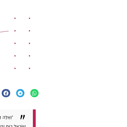
"וְאֵלֶּה ד
יִשְׂרָאֵל׃ רוּחַ יְה