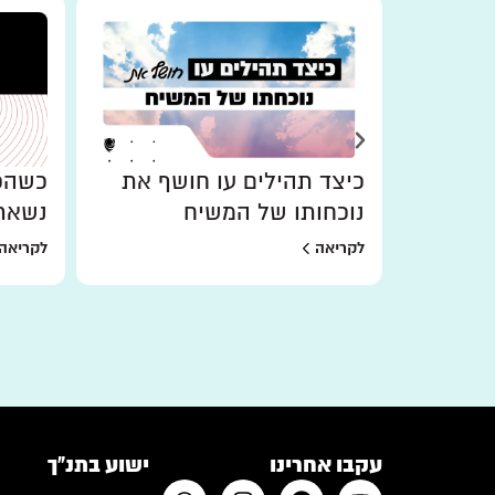
כיצד תהילים עו חושף את
כשהכו
נוכחותו של המשיח
נשאר
לקריאה
לקריאה
עקבו אחרינו
ישוע בתנ"ך