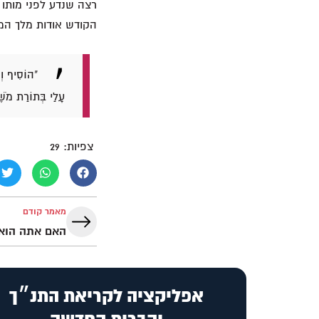
הקודש אודות מלך המ
"הוֹסִיף וְא
עָלַי בְּתוֹרַת מֹשׁ
צפיות:
29
מאמר קודם
האם אתה הוא 
אפליקציה לקריאת התנ״ך