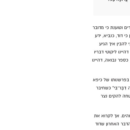
ם וטוענת כי מדובר
י ישוע. לדוגמה, כיפא מצטט את תהילים טז במה"ש ב 30—31 וטוען כי דוד, כנביא, ידע
הבין איך הגיע
יינו ליקוטי דבריו
ספר נבואה, דהיינו
בפרשנותו של כיפא
ִבֶּר־בִּי" כשחיבר
ולהבטחה להקים נצר
הים. אך לקרוא את
הדבר האחרון שדוד