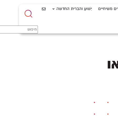
ים משיחיים
יֵשׁוּעַ והברית החדשה
ו