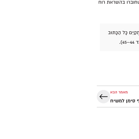
זמוריו אינם אלא נבואות שחוברו בהשראת רוח
ְקַיֵּם כָּל הַכָּתוּב
4).
מאמר הבא
 סימן למשיח