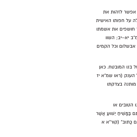
 אפשר לזהות את
לה על חפותו האישית
ילים ג, ז חושפים את אשמתו
ב יא–יב; השוו
שר הודיע לדוד כי אבשלום וכל הקמים
ל בנו המובטח. כאן
 הענק (ראו שמ"א יז
י מותנה בצדקתו
ו הטובים או
שִׁיחַ יֵשׁוּעַ אֲשֶׁר
ֶׁגַּם כָּתוּב" (קור"א א