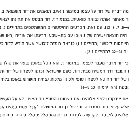
ה דבריו של דוד על עצמו במזמור ז אינם תואמים את דוד משמואל ב,
ומד מאחורי אותה נבואה פואטית. במזמור ז, דוד מבסס את תחינתו לגאו
ועל צדקת האל (פס' 4–5, 7, 9, 12). עם זאת, הפרטים ההיסטוריים המשתקפים בתה
היה תוצאה ישירה של ניאופו עם בת–שבע והריגתו את אוריה (ראו שמ"
תהילים ג 1), בעוד ההתייחסות ל"כוש" (תהילים ז 1) כנראה רומזת ל'כושי' א
 ג 2).
 דוד מדבר מעבר לעצמו. במזמור ז, הוא נוטל באופן נבואי את קולו ש
נו העובר דרך המשיח מבית דוד. כשם שישראל נכנסו לניצחון של דוד על
קוותו של דוד החוטא לניצחון סופי ולכינון מלכות נצחית מושרש באופן בלת
 (ראו ירמיהו כג 5–6).
את צידקתנו לפני אלוהים ואת ניצחוננו הסופי נגד האויב, לא על מעשינ
ל צדקתו חסרת הדופי של בן דוד המושלם. "אֲבָל מִמֶּנּוּ קַיָּמִים אַתֶּם בַּמָּ
ֱלֹהִים, לִצְדָקָה, לִקְדֻשָּׁה וְלִפְדוּת, כְּדֵי שֶׁהַמִּתְהַלֵּל יִתְהַלֵּל בַּיהוה, כְּמוֹ ש