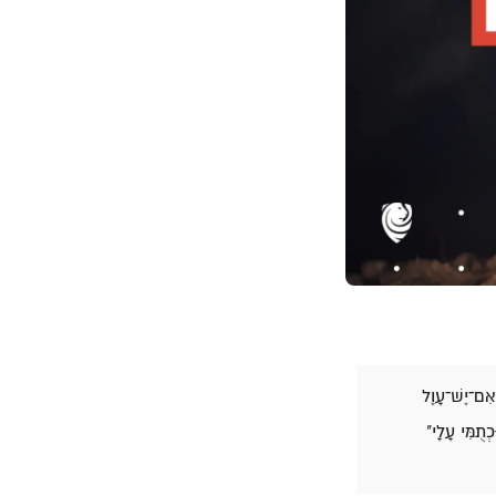
אִם־יֶשׁ־עָוֶל
ְתֻמִּי עָלָי"