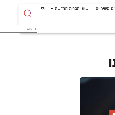
ים משיחיים
יֵשׁוּעַ והברית החדשה
ו