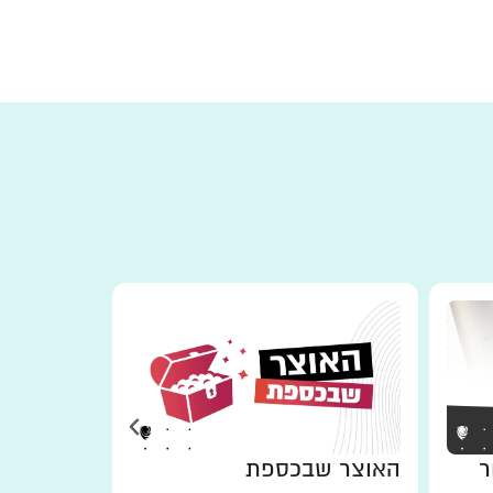
ר
האוצר שבכספת
למען מי 