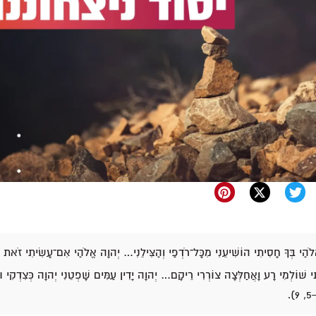
ֹהַי בְּךָ חָסִיתִי הוֹשִׁיעֵנִי מִכָּל־רֹדְפַי וְהַצִּילֵנִי… יְהוָה אֱלֹהַי אִם־עָשִׂיתִי זֹאת 
תִּי שׁוֹלְמִי רָע וָאֲחַלְּצָה צוֹרְרִי רֵיקָם… יְהוָה יָדִין עַמִּים שָׁפְטֵנִי יְהוָה כְּצִדְקִי וּכ