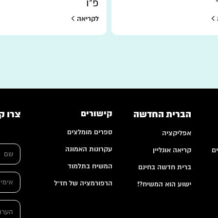
פ"ו
לקריאה
הברית החדשה
קישורים
צרו ק
ספרים מומלצים
אפליקציה
*
ש
ש
עקרונות האמונה
ם
קריאה אונליין
ם
ם
*
ה
המשיח בתלמוד
ברית חדשה בחינם
ע
א
ר
הרפורמציה של חז"ל
י
ישוע הוא המשיח?!
ו
מ
ת
י
ה
י
ע
ל