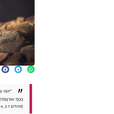
"יְהוָה אֱל
בְּכַפָּי׃ אִם־גָּמַלְ
(תהלים ז 2, 4–5, 9).