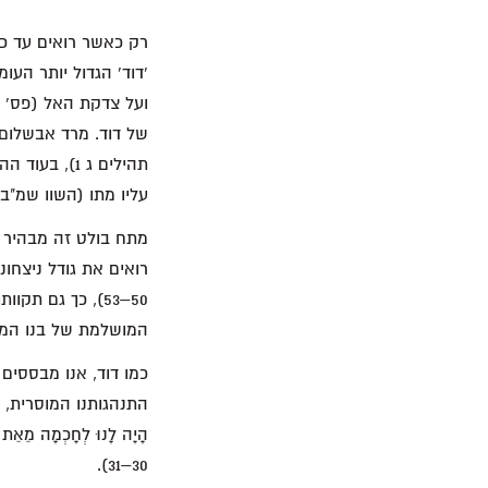
רק כאשר רואים עד כמ
'דוד' הגדול יותר הע
של דוד. מרד אבשלום 
עליו מתו (השוו שמ"ב יח 31–32 לתהילים
מתח בולט זה מבהיר כי
רואים את גודל ניצחו
50–53), כך גם ת
המושלמת של בנו המובטח
כמו דוד, אנו מבססים 
התנהגותנו המוסרית, אלא ע
הָיָה לָנוּ לְחָכְמָה מֵאֵת א
30–31).