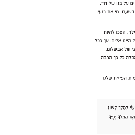
 על בנו של דוד;
2). האיש שהיה כה מאוהב בשערו, חי את רגעיו
לה, הפכו להיות
היינו אלים. אך ככל
גי של אבשלום,
מבלה כל כך הרבה
ות הפיזית שלנו
ַי לְמֶלֶךְ לְשׁוֹנִי
 הַמֶּלֶךְ יָפְיֵךְ