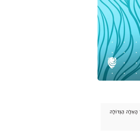
ְ הָאֵלָה הַגְּדוֹלָה