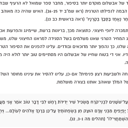
 של אבשלום מוקדם יותר בסיפור, מחבר ספר שמואל לא הרעיף שבחים
הוא למעשה הכין את הבמה לנפילתו הטרגית (ראו שמ"ב יד 6-25
נֶאֱחַז בַּסְּבַךְ בְּקַרְנָיו" (ראה בראשית כב 13).
כרה ליופי חיצוני. כתוצאה מכך, בריונות ברשת, שיימינג והפרעות אכי
ג המחיר הטרגי שאנו משלמים בשל הסגידה למראנו החיצוני שלנו, משל 
לנו, כך נהפוך יותר מדוכאים ובודדים. עלינו להפנים את הסיפור הטר
ו. אני די בטוח שחייו של אבשלום היו מסתיימים טוב יותר לולא היה 
.
 ולשביעות רצון פנימית? אם-כן, עלינו להסיר את עינינו מחוסר השלמ
של המלך שאוהב אותנו בצורה מושלמת.
עַל־שֹׁשַׁנִּים לִבְנֵי־קֹרַח מַשְׂכִּיל שִׁיר יְדִידֹת׃ רָחַשׁ לִבִּי דָּבָר טוֹב אֹמֵר אָנִי מַעֲשׂ
פְיָפִיתָ מִבְּנֵי אָדָם הוּצַק חֵן בְּשְׂפְתוֹתֶיךָ עַל־כֵּן בֵּרַכְךָ אֱלֹהִים לְעוֹלָם… וְיִתְאָו
הִשְׁתַּחֲוִי־לוֹ" (תהלים מה 3-1, 12).