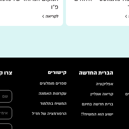
פ"ו
לקריאה
הברית החדשה
קישורים
צרו ק
ספרים מומלצים
אפליקציה
א
ש
י
עקרונות האמונה
ם
קריאה אונליין
ם
מ
*
י
המשיח בתלמוד
ברית חדשה בחינם
י
א
ל
הרפורמציה של חז"ל
י
ישוע הוא המשיח?!
ה
מ
ע
י
ה
ר
י