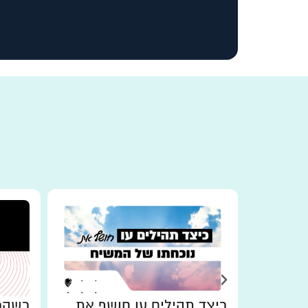
כיצד תהילים עו חושף את
כשהכו