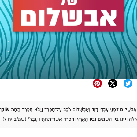
א אַבְשָׁלוֹם לִפְנֵי עַבְדֵי דָוִד וְאַבְשָׁלוֹם רֹכֵב עַל־הַפֶּרֶד וַיָּבֹא הַפֶּרֶד תַּחַת שׂוֹבֶך
אֵלָה וַיֻּתַּן בֵּין הַשָּׁמַיִם וּבֵין הָאָרֶץ וְהַפֶּרֶד אֲשֶׁר־תַּחְתָּיו עָבָר" (שמ"ב יח 9).