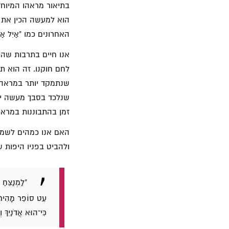
בתיאור מראהו המיוחד
האחרונים כמו "אַיִל אַחַר 
אנו חיים בתרבות שהתמ
לחם חוקנו. זה הוא ת
שנתמקד יותר במראה ש
שנלכד בסבך מעשה ידי
זמן בהתבוננות במראה
האם אנו כמהים לשמחה
ולהביט בפניו היפות 
"לַמְנַצֵּחַ 
עֵט סוֹפֵר מָהִיר׃ יָ
כִּי־הוּא אֲדֹנַיִךְ וְ