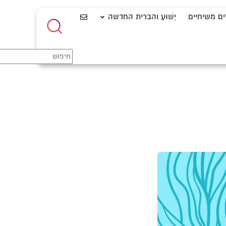
ים משיחיים
יֵשׁוּעַ והברית החדשה