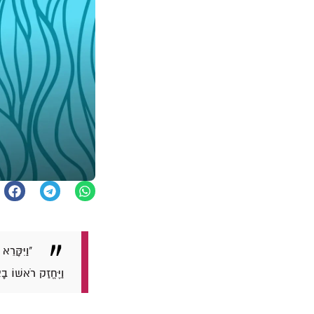
"וַיִּקָּרֵ
וַיֶּחֱזַק רֹאשׁוֹ בָ