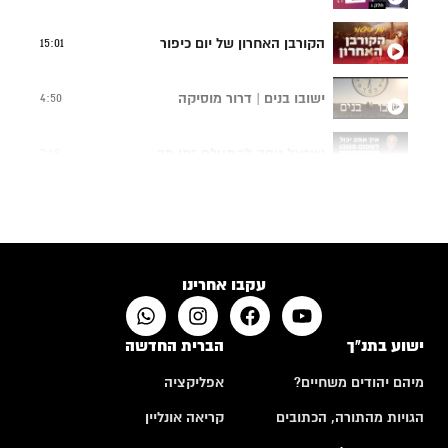
הקורבן האחרון של יום כיפור
15:01
ישובו בנים | דרור מוסיקה
4:50
ישראל ניסה להתעלם זמן מה...
7:48
תפילה של אם שכולה
4:24
האם לבני אדם יש רצון חופשי?
10:50
עקבו אחרינו
ישוע בתנ"ך
הברית החדשה
מיהם יהודים משחיים?
אפליקציה
הגויות מהתורה, הכתובים
קריאה אונליין