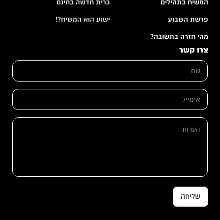
המשיח בתהילים
ברית חדשה בחינם
פרשת השבוע
ישוע הוא המשיח?!
מהי חזרה בתשובה?
צרו קשר
ש
ם
*
א
י
מ
א
י
ה
י
י
ע
מ
ל
ר
י
*
ו
י
ת
ל
ש
ם
א
י
שליחה
מ
י
י