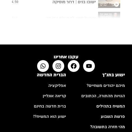
ישובו בנים | דרור מוסיקה
4:50
ישראל ניסה להתעלם זמן מה...
7:48
תפילה של אם שכולה
4:24
האם לבני אדם יש רצון חופשי?
10:50
עקבו אחרינו
ישוע בתנ"ך
הברית החדשה
מיהם יהודים משחיים?
אפליקציה
הגויות מהתורה, הכתובים
קריאה אונליין
המשיח בתהילים
ברית חדשה בחינם
פרשת השבוע
ישוע הוא המשיח?!
מהי חזרה בתשובה?