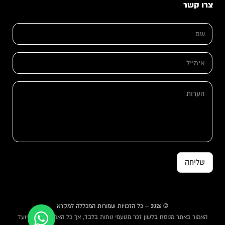
צרו קשר
ש
ש
ם
ם
א
*
י
מ
א
י
י
י
מ
ל
י
ה
א
י
ע
י
ל
ר
מ
*
ו
י
ת
י
ל
שליחה
© 2026 – כל הזכויות שמורות המכללה למקרא
האמור באתר מנוסח בלשון זכר מטעמי נוחות בלבד, אך כל האמור באתר מיועד