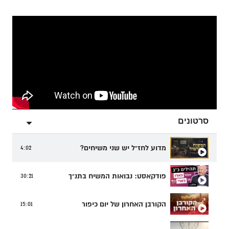
סרטונים
מדוע לחז"ל יש שני משיחים?
4:02
פודקאסט: נבואות המשיח בתנ"ך
30:21
הקורבן האחרון של יום כיפור
15:01