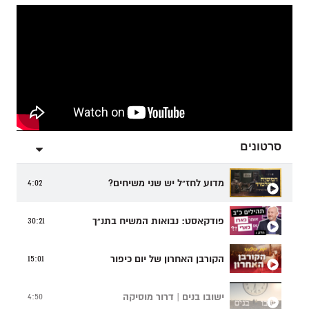
סרטונים
מדוע לחז"ל יש שני משיחים?
4:02
פודקאסט: נבואות המשיח בתנ"ך
30:21
הקורבן האחרון של יום כיפור
15:01
ישובו בנים | דרור מוסיקה
4:50