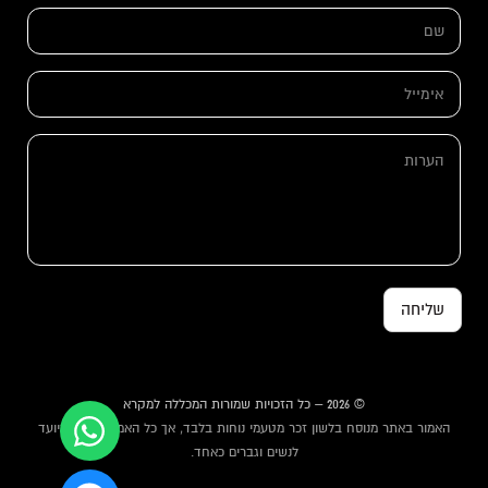
ש
ם
*
א
י
מ
ש
י
ה
ם
י
ע
א
ל
ר
י
*
ו
מ
ת
י
י
ל
*
שליחה
© 2026 – כל הזכויות שמורות המכללה למקרא
האמור באתר מנוסח בלשון זכר מטעמי נוחות בלבד, אך כל האמור באתר מיועד
לנשים וגברים כאחד.