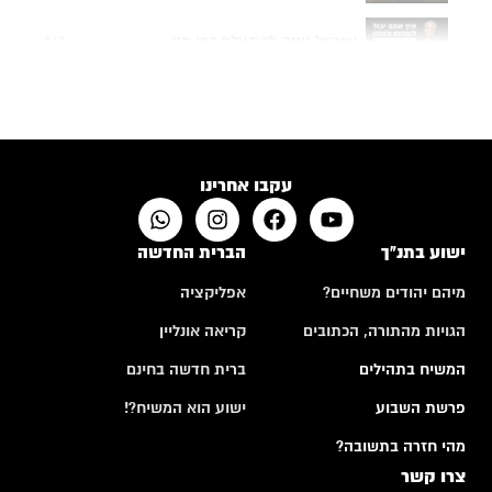
ישראל ניסה להתעלם זמן מה...
7:48
תפילה של אם שכולה
4:24
האם לבני אדם יש רצון חופשי?
10:50
עקבו אחרינו
ישוע בתנ"ך
הברית החדשה
מיהם יהודים משחיים?
אפליקציה
הגויות מהתורה, הכתובים
קריאה אונליין
המשיח בתהילים
ברית חדשה בחינם
פרשת השבוע
ישוע הוא המשיח?!
מהי חזרה בתשובה?
צרו קשר