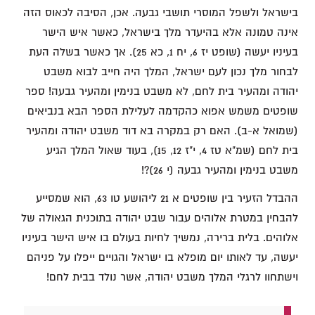
בישראל ולשפל המוסרי תושבי גבעה. אכן, הסיבה לכאוס הזה
אינה טמונה אלא בהיעדר מלך בישראל, כאשר איש הישר
בעיניו יעשה (שופט יז 6, יח 1, כא 25). אך כאשר בשלה העת
לבחור מלך נכון לעם ישראל, המלך היה חייב לבוא משבט
יהודה ומהעיר בית לחם, לא משבט בנימין ומהעיר גבעה! ספר
שופטים משמש אפוא כהקדמה לעלילת הספר הבא בנביאים
(שמואל א-ב). האם רק במקרה בא דוד משבט יהודה ומהעיר
בית לחם (שמ"א טז 4, י"ז 12, 15), בעוד שאול המלך הגיע
משבט בנימין ומהעיר גבעה (י 26)?!
ההבדל הזעיר בין שופטים א 21 ליהושע טו 63, הוא שמסייע
להבחין במטרת אלוהים עבור שבט יהודה בתוכנית הגאולה של
אלוהים. בלית ברירה, נמשיך לחיות בעולם בו איש הישר בעיניו
יעשה, עד לאותו יום מופלא בו ישראל והגויים ייפלו על פניהם
וישתחוו לרגלי המלך משבט יהודה, אשר נולד בבית לחם!