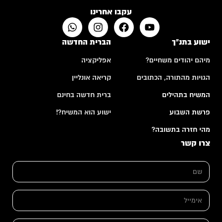
עקבו אחרינו
ישוע בתנ"ך
הברית החדשה
מיהם יהודים משחיים?
אפליקציה
הגויות מהתורה, הכתובים
קריאה אונליין
המשיח בתהילים
ברית חדשה בחינם
פרשת השבוע
ישוע הוא המשיח?!
מהי חזרה בתשובה?
צרו קשר
א
ש
י
ם
מ
*
י
י
א
ל
י
*
מ
ש
י