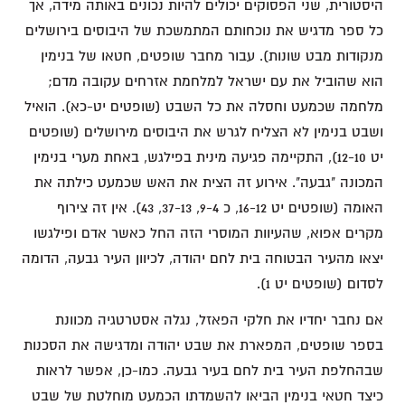
היסטורית, שני הפסוקים יכולים להיות נכונים באותה מידה, אך
כל ספר מדגיש את נוכחותם המתמשכת של היבוסים בירושלים
מנקודות מבט שונות). עבור מחבר שופטים, חטאו של בנימין
הוא שהוביל את עם ישראל למלחמת אזרחים עקובה מדם;
מלחמה שכמעט וחסלה את כל השבט (שופטים יט-כא). הואיל
ושבט בנימין לא הצליח לגרש את היבוסים מירושלים (שופטים
יט 12-10), התקיימה פגיעה מינית בפילגש, באחת מערי בנימין
המכונה "גבעה". אירוע זה הצית את האש שכמעט כילתה את
האומה (שופטים יט 16-12, כ 9-4, 37-13, 43). אין זה צירוף
מקרים אפוא, שהעיוות המוסרי הזה החל כאשר אדם ופילגשו
יצאו מהעיר הבטוחה בית לחם יהודה, לכיוון העיר גבעה, הדומה
לסדום (שופטים יט 1).
אם נחבר יחדיו את חלקי הפאזל, נגלה אסטרטגיה מכוונת
בספר שופטים, המפארת את שבט יהודה ומדגישה את הסכנות
שבהחלפת העיר בית לחם בעיר גבעה. כמו-כן, אפשר לראות
כיצד חטאי בנימין הביאו להשמדתו הכמעט מוחלטת של שבט