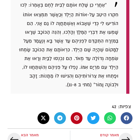
"אַחֲרֵי כֵן שָׁלַח אוֹתָם לְבֵית לֶחֶם בְּאָמְרוֹ: לְכוּ
חִקְרוּ הֵיטֵב עַל-אוֹדוֹת הַיֶּלֶד וְכַאֲשֶׁר תִּמְצְאוּ אוֹתוֹ
הוֹדִיעוּ לִי כְּדֵי שֶׁאָבוֹא וְאֶשְׁתַּחֲוֶה לוֹ גַּם אֲנִי. הֵם
שָׁמְעוּ אֶת דִּבְרֵי הַמֶּלֶךְ וְהָלְכוּ, וְהִנֵּה הַכּוֹכָב שֶׁרָאוּ
בַּמִּזְרָח הִתְקַדֵּם לִפְנֵיהֶם עַד אֲשֶׁר בָּא וְנֶעֱמַד מֵעַל
לַמָּקוֹם שֶׁהָיָה שָׁם הַיֶּלֶד. כִּרְאוֹתָם אֶת הַכּוֹכָב שָׂמְחוּ
שִׂמְחָה גְּדוֹלָה עַד מְאֹד. הֵם נִכְנְסוּ לַבַּיִת וְרָאוּ אֶת
הַיֶּלֶד עִם מִרְיָם אִמּוֹ. נָפְלוּ עַל פְּנֵיהֶם וְהִשְׁתַּחֲווּ לוֹ,
וּפָתְחוּ אֶת צְרוֹרוֹתֵיהֶם וְהִגִּישׁוּ לוֹ מַתָּנוֹת: זָהָב
וּלְבוֹנָה וָמוֹר" (מתי ב 11-8).
צפיות:
42
מאמר קודם
מאמר הבא