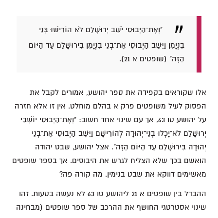
"וְאֶת־הַיְבוּסִי יֹשֵׁב יְרוּשָׁלִַם לֹא הוֹרִישׁוּ בְּנֵי
בִנְיָמִן וַיֵּשֶׁב הַיְבוּסִי אֶת־בְּנֵי בִנְיָמִן בִּירוּשָׁלִַם עַד הַיּוֹם
הַזֶּה" (שופטים א 21).
אלו שקוראים בקפידה את ספר יהושע, אמורים לקבל את
הפסוק לעיל משופטים פרק א בהלם מוחלט. אין זו אלא חזרה
על יהושע טו 63, אך עם שינוי אחד חשוב: "וְאֶת־הַיְבוּסִי יוֹשְׁבֵי
יְרוּשָׁלִַם לֹא־יָכְלוּ בְנֵי־יְהוּדָה לְהוֹרִישָׁם וַיֵּשֶׁב הַיְבוּסִי אֶת־בְּנֵי
יְהוּדָה בִּירוּשָׁלִַם עַד הַיּוֹם הַזֶּה". אצל יהושע, שבט יהודה
הואשם בכך שלא הצליח לגרש את היבוסים. אך בספר שופטים
מאשימים דווקא את שבט בנימין. מה קורה פה?
ההבדל בין שופטים א 21 ליהושע טו 63 לא נעשה בטעות. זהו
שינוי אסטרטגי החושף את ההרכב של ספר שופטים (מבחינה