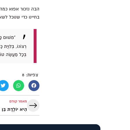
הבה נזכור אפוא כמה א
בחיינו כדי שנוכל לשא
"מִשּׁוּם כָּ
רְצוֹנוֹ, בְּלִוְיַת כ
בְּכָל מַעֲשֶׂה טוֹב
צפיות:
8
מאמר קודם