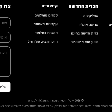
הברית החדשה
קישורים
צרו ק
ספרים מומלצים
אפליקציה
ש
ם
עקרונות האמונה
ם
קריאה אונליין
*
המשיח בתלמוד
ברית חדשה בחינם
א
י
הרפורמציה של חז"ל
ישוע הוא המשיח?!
מ
ה
י
ה
ע
י
ע
ר
ל
ר
ו
*
ו
ת
ת
ש
ם
ה
ע
ר
שליח
ו
ת
© 2026 – כל הזכויות שמורות המכללה למקרא
ור באתר מנוסח בלשון זכר מטעמי נוחות בלבד, אך כל האמור באתר מיועד לנשים וגברים כאח