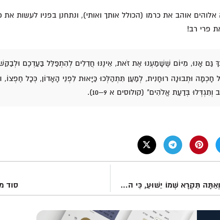
לוהים אוהב את כרמו (הכולל אותך ואותי), ונתחנן בפניו לעשות את כל
ת פרי רב!
ךְ גַּם אָנוּ, מִיּוֹם שֶׁשָּׁמַעְנוּ אֶת זֹאת, אֵינֶנּוּ חֲדֵלִים לְהִתְפַּלֵּל בַּעַדְכֶם וּלְבַקֵּשׁ
ָּל חָכְמָה וּתְבוּנָה רוּחָנִית, לְמַעַן תִּתְהַלְּכוּ כַּיָּאוּת לִפְנֵי הָאָדוֹן, כְּכָל חֶפְצוֹ, וּלְ
 וְתִגְדְּלוּ בְּדַעַת אֱלֹהִים" (קולוסים א 9–10).
הִיא יוֹלֶדֶת בֵּן וְאַתָּה תִּקְרָא שְׁמוֹ יֵשׁוּעַ, כִּי הוּא יוֹשִׁיעַ אֶת עַמּוֹ מֵחַטֹּאתֵיהֶם – מתי א 21
סוד מ