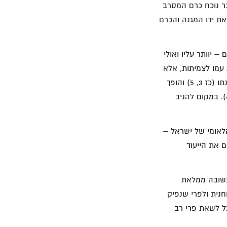
בר נוכח כרם המסרב
שעיה ה 1–2). לכן הוא מושך ממנו את ידו המגנה והכרם
 יוותר עליו ואולי
 עמו לצמיתות, אלא
חושף את אופיו האמיתי של האל. בשיר השני אלוהים מתענג על כרמו, מחדש את דאגתו והגנתו (כז 3, 5) והופך
את ה"שָׁמִיר וָשָׁיִת" – שבעבר סימלו את חורבן הכרם (ה 6) – לאמצעי הגנה מפני אויביו (כז 4). במקום להניב
הלאומי של ישראל –
ם את הייעוד
בתשובה ממלאת
וחנית ולפרי שנפיק
כל לשאת פרי רב