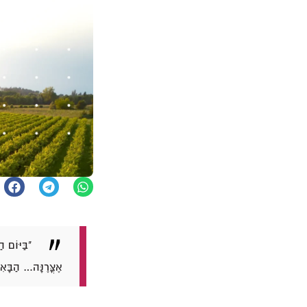
"בַּיּוֹם ה
אֶצֳּרֶנָּה… הַבָּאִי