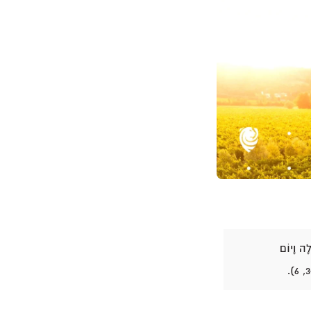
לָה וָיוֹם