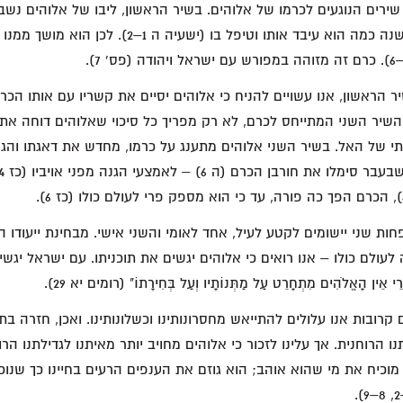
שירים הנוגעים לכרמו של אלוהים. בשיר הראשון, ליבו של אלוהים נש
להניב פרי טוב, לא משנה כמה הוא עיבד אותו וטיפל בו (י
הראשון, אנו עשויים להניח כי אלוהים יסיים את קשריו עם אותו הכרם –
השיר השני המתייחס לכרם, לא רק מפריך כל סיכוי שאלוהים דוחה את
חות שני יישומים לקטע לעיל, אחד לאומי והשני אישי. מבחינת ייעודו 
עולם כולו – אנו רואים כי אלוהים יגשים את תוכניתו. עם ישראל יגשי
ין הָאֱלֹהִים מִתְחָרֵט עַל מַתְּנוֹתָיו וְעַל בְּחִירָתוֹ" (רומים יא 29).
קרובות אנו עלולים להתייאש מחסרונותינו וכשלונותינו. ואכן, חזרה 
ו הרוחנית. אך עלינו לזכור כי אלוהים מחויב יותר מאיתנו לגדילתנו הר
 מוכיח את מי שהוא אוהב; הוא גוזם את הענפים הרעים בחיינו כך שנו