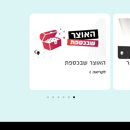
ר
האוצר שבכספת
למען מי 
לקריאה
לקריאה