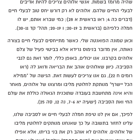
שהיה מרומז בשמות. אנשי אלוהים צריכים להיות אדיבים
לבעלי החיים שלהם. אלוהים לא רק דורש יחס טוב לבעלי חיים
(דברים כה 4; ראו בראשית א 28); כמי שברא אותם, יש לו
חמלה כלפיהם (בראשית ב 20-19; ו 20-19; תהל' קד 30-11).
וכאן טמונה הפואנטה שלי. כאשר מתייחסים לבעלי חיים בצורה
נאותה, אין מדובר בנימוס גרידא אלא בביטוי פעיל של צלם
אלוהים בקרבנו. אנו יכולים, באופן כללי, לומר זאת גם לגבי
הסביבה. כיוון שאלוהים אוהב את הבריאה ודואג לה (ראו
רומים ח 22), גם אנו צריכים לעשות זאת. הגישה של "ממילא
הכל יישרף" מנותקת לחלוטין מליבו ומרצונו של אלוהים, מאחר
והיא אינה מתחשבת בעובדה שתוכנית הגאולה כוללת את עולם
החי ואת הסביבה (ישעיה יא 7-6, נה 12, סה 25).
לפיכך, אם אין לנו טיפת חמלה לבעלי חיים או לסביבה שלנו,
עלינו לחזור בתשובה על כך שאנחנו מנותקים לחלוטין מליבו
של אלוהים. אלוהים לא אוהב רק את בני בריתו, אלא אפילו