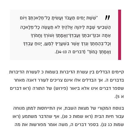
"שֵׁשֶׁת יָמִים תַּעֲבֹד וְעָשִׂיתָ כָּל־מְלַאכְתֶּךָ׃ וְיוֹם
הַשְּׁבִיעִי שַׁבָּת לַיהוָה אֱלֹהֶיךָ לֹא תַעֲשֶׂה כָל־מְלָאכָה
אַתָּה וּבִנְךָ־וּבִתֶּךָ וְעַבְדְּךָ־וַאֲמָתֶךָ וְשׁוֹרְךָ וַחֲמֹרְךָ
וְכָל־בְּהֶמְתֶּךָ וְגֵרְךָ אֲשֶׁר בִּשְׁעָרֶיךָ לְמַעַן, יָנוּחַ עַבְדְּךָ
וַאֲמָתְךָ כָּמוֹךָ" (דברים ה 14-13).
קיימים הבדלים בין עשרת הדיברות בשמות כ לעשרת הדיברות
בדברים ה. אך הבדלים אלו אינם צריכים לעורר דאגה מאחר
שספר דברים אינו אלא ביאור (פירוש) של התורה (ראו דברים
א 5).
בנוסח המקורי של מצוות השבת, אין התייחסות למתן מנוחה
עבור חיות הבית (ראו שמות כ 10), אף שהדבר משתמע (ראו
שמות כג 12). בספר דברים ה, משה אומר מפורשות את מה