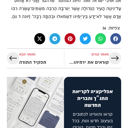
את אויבי ישראל ואת "חיות המחמד" שלהם! "וַאֲנִי לֹא אָחוּס
עַל־נִינְוֵה הָעִיר הַגְּדוֹלָה אֲשֶׁר יֶשׁ־בָּהּ הַרְבֵּה מִשְׁתֵּים־עֶשְׂרֵה רִבּוֹ
אָדָם אֲשֶׁר לֹא־יָדַע בֵּין־יְמִינוֹ לִשְׂמֹאלוֹ וּבְהֵמָה רַבָּה" (יונה ד 11).
צפיות:
36
מאמר קודם
מאמר הבא
קוראים את ירמיהו רואים את ישוע
תפקיד התורה
אפליקציה לקריאת
התנ״ך והברית
החדשה
קראו והאזינו לכתובים
בעיצוב חדש ונוח, בכל
זמן ובכל מקום. הורידו